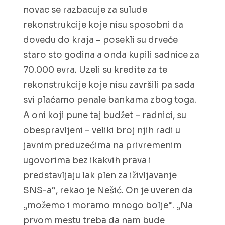
novac se razbacuje za sulude
rekonstrukcije koje nisu sposobni da
dovedu do kraja – posekli su drveće
staro sto godina a onda kupili sadnice za
70.000 evra. Uzeli su kredite za te
rekonstrukcije koje nisu završili pa sada
svi plaćamo penale bankama zbog toga.
A oni koji pune taj budžet – radnici, su
obespravljeni – veliki broj njih radi u
javnim preduzećima na privremenim
ugovorima bez ikakvih prava i
predstavljaju lak plen za iživljavanje
SNS-a“, rekao je Nešić. On je uveren da
„možemo i moramo mnogo bolje“. „Na
prvom mestu treba da nam bude