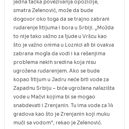
jedna tačka povezivanja opozicije,
smatra Zelenović, može da bude
dogovor oko toga da se trajno zabrani
rudarenje litijuma i bora u Srbiji. „Možda
to nije tako važno za ljude u Vršcu kao
što je važno onima u Loznici ali bi ovakva
zabrana mogla da vodi i ka rešenjima
problema nekih sredina koja nisu
ugrožena rudarenjem. Ako se bude
kopao litijum u Jadru neće biti vode za
Zapadnu Srbiju – biće ugrožena nalazišta
vode u Mačvi kojima bi se mogao
snabdevati i Zrenjanin. Tu ima vode za 14
gradova kao što je Zrenjanin koji muku
muči sa vodom“, rekao je Zelenović.