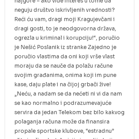
najgore – ako vide interes u tome da
neguju društvo iskrivljenih vrednosti?
Reći ću vam, dragi moji Kragujevčani i
dragi gosti, to je neodgovorna država,
ogrezla u kriminal i korupciju!“, poručio
je Nešić Poslanik iz stranke Zajedno je
poručio vlastima da oni koji vrše vlast
moraju da se nauče da polažu račune
svojim građanima, onima koji im pune
kase, daju plate i na čijoj grbači žive!
„Neću, a nadam se da nećeti ni vi da nam
se kao normalno i podrazumevajuće
servira da jedan Telekom bez bilo kakvog
polaganja računa može da finansira
propale sportske klubove, “estradnu”