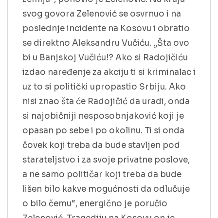
svog govora Zelenović se osvrnuo i na
poslednje incidente na Kosovu i obratio
se direktno Aleksandru Vučiću. „Šta ovo
bi u Banjskoj Vučiću!? Ako si Radojičiću
izdao naređenje za akciju ti si kriminalac i
uz to si politički upropastio Srbiju. Ako
nisi znao šta će Radojičić da uradi, onda
si najobičniji nesposobnjaković koji je
opasan po sebe i po okolinu. Ti si onda
čovek koji treba da bude stavljen pod
starateljstvo i za svoje privatne poslove,
a ne samo političar koji treba da bude
lišen bilo kakve mogućnosti da odlučuje
o bilo čemu“, energično je poručio