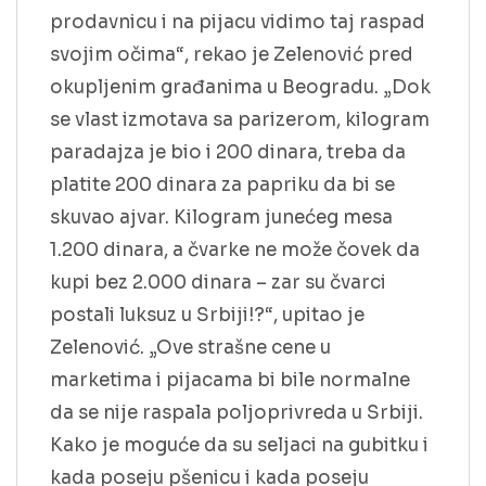
prodavnicu i na pijacu vidimo taj raspad
svojim očima“, rekao je Zelenović pred
okupljenim građanima u Beogradu. „Dok
se vlast izmotava sa parizerom, kilogram
paradajza je bio i 200 dinara, treba da
platite 200 dinara za papriku da bi se
skuvao ajvar. Kilogram junećeg mesa
1.200 dinara, a čvarke ne može čovek da
kupi bez 2.000 dinara – zar su čvarci
postali luksuz u Srbiji!?“, upitao je
Zelenović. „Ove strašne cene u
marketima i pijacama bi bile normalne
da se nije raspala poljoprivreda u Srbiji.
Kako je moguće da su seljaci na gubitku i
kada poseju pšenicu i kada poseju