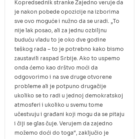
Kopredsednik stranke Zajedno veruje da
je nakon pobede opozicije na izborima
sve ovo moguće i nužno da se uradi. „To
nije lak posao, ali za jednu ozbiljnu
buduću vladu to je oko dve godine
teškog rada – to je potrebno kako bismo
zaustavili raspad Srbije. Ako to uspemo
onda ćemo kao drštvo moći da
odgovorimo i na sve druge otvorene
probleme ali je potpuno drugačije
ukoliko se to radi u jednoj demokratskoj
atmosferi i ukoliko u svemu tome
učestvuju i građani koji mogu da se pitaju
i čiji se glas čuje. Verujem da zajedno
možemo doći do toga“, zaključio je