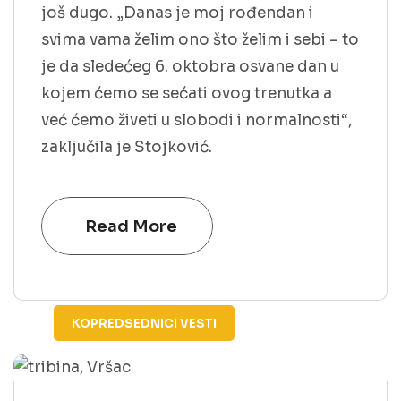
još dugo. „Danas je moj rođendan i
svima vama želim ono što želim i sebi – to
je da sledećeg 6. oktobra osvane dan u
kojem ćemo se sećati ovog trenutka a
već ćemo živeti u slobodi i normalnosti“,
zaključila je Stojković.
Read More
KOPREDSEDNICI
VESTI