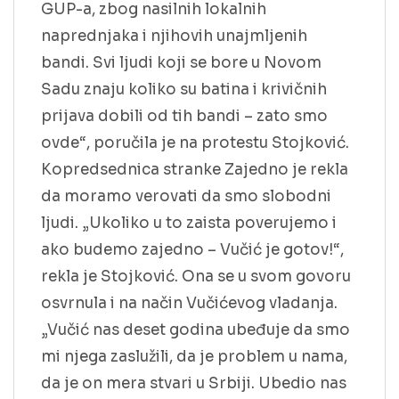
GUP-a, zbog nasilnih lokalnih
naprednjaka i njihovih unajmljenih
bandi. Svi ljudi koji se bore u Novom
Sadu znaju koliko su batina i krivičnih
prijava dobili od tih bandi – zato smo
ovde“, poručila je na protestu Stojković.
Kopredsednica stranke Zajedno je rekla
da moramo verovati da smo slobodni
ljudi. „Ukoliko u to zaista poverujemo i
ako budemo zajedno – Vučić je gotov!“,
rekla je Stojković. Ona se u svom govoru
osvrnula i na način Vučićevog vladanja.
„Vučić nas deset godina ubeđuje da smo
mi njega zaslužili, da je problem u nama,
da je on mera stvari u Srbiji. Ubedio nas