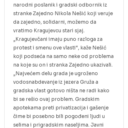
narodni poslanik i gradski odbornik iz
stranke Zajedno Nikola Nešić koji veruje
da zajedno, solidarni, možemo da
vratimo Kragujevcu stari sjaj.
„Kragujevčani imaju puno razloga za
protest i smenu ove vlasti“, kaže Nešić
koji podseća na samo neke od problema
na koje su on i stranka Zajedno ukazivali.
„Najvećem delu grada je ugroženo
vodosnabdevanje iz jezera Gruža a
gradska vlast gotovo ništa ne radi kako
bi se rešio ovaj problem. Gradskim
apotekama preti privatizacija i gašenje
čime bi posebno bili pogođeni ljudi u
selima i prigradskim naseljima. Javni