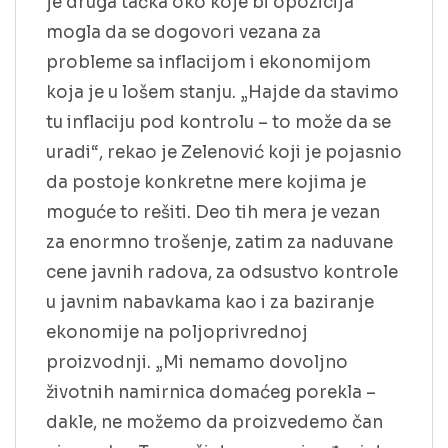
je druga tačka oko koje bi opozicija
mogla da se dogovori vezana za
probleme sa inflacijom i ekonomijom
koja je u lošem stanju. „Hajde da stavimo
tu inflaciju pod kontrolu – to može da se
uradi“, rekao je Zelenović koji je pojasnio
da postoje konkretne mere kojima je
moguće to rešiti. Deo tih mera je vezan
za enormno trošenje, zatim za naduvane
cene javnih radova, za odsustvo kontrole
u javnim nabavkama kao i za baziranje
ekonomije na poljoprivrednoj
proizvodnji. „Mi nemamo dovoljno
životnih namirnica domaćeg porekla –
dakle, ne možemo da proizvedemo čan