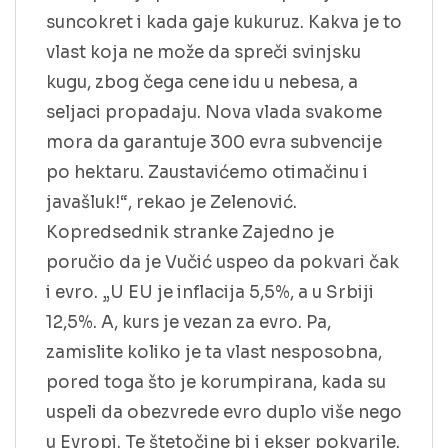
suncokret i kada gaje kukuruz. Kakva je to
vlast koja ne može da spreči svinjsku
kugu, zbog čega cene idu u nebesa, a
seljaci propadaju. Nova vlada svakome
mora da garantuje 300 evra subvencije
po hektaru. Zaustavićemo otimačinu i
javašluk!“, rekao je Zelenović.
Kopredsednik stranke Zajedno je
poručio da je Vučić uspeo da pokvari čak
i evro. „U EU je inflacija 5,5%, a u Srbiji
12,5%. A, kurs je vezan za evro. Pa,
zamislite koliko je ta vlast nesposobna,
pored toga što je korumpirana, kada su
uspeli da obezvrede evro duplo više nego
u Evropi. Te štetočine bi i ekser pokvarile.