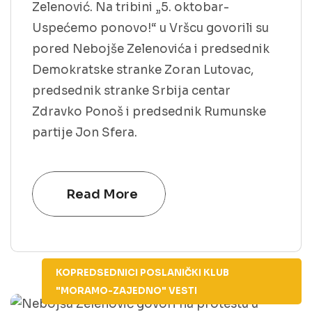
Zelenović. Na tribini „5. oktobar-
Uspećemo ponovo!“ u Vršcu govorili su
pored Nebojše Zelenovića i predsednik
Demokratske stranke Zoran Lutovac,
predsednik stranke Srbija centar
Zdravko Ponoš i predsednik Rumunske
partije Jon Sfera.
Read More
KOPREDSEDNICI
POSLANIČKI KLUB
"MORAMO-ZAJEDNO"
VESTI