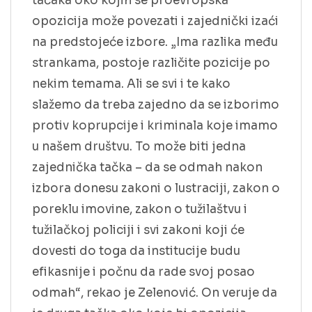
tačaka oko kojih se proevropska
opozicija može povezati i zajednički izaći
na predstojeće izbore. „Ima razlika među
strankama, postoje različite pozicije po
nekim temama. Ali se svi i te kako
slažemo da treba zajedno da se izborimo
protiv koprupcije i kriminala koje imamo
u našem društvu. To može biti jedna
zajednička tačka – da se odmah nakon
izbora donesu zakoni o lustraciji, zakon o
poreklu imovine, zakon o tužilaštvu i
tužilačkoj policiji i svi zakoni koji će
dovesti do toga da institucije budu
efikasnije i počnu da rade svoj posao
odmah“, rekao je Zelenović. On veruje da