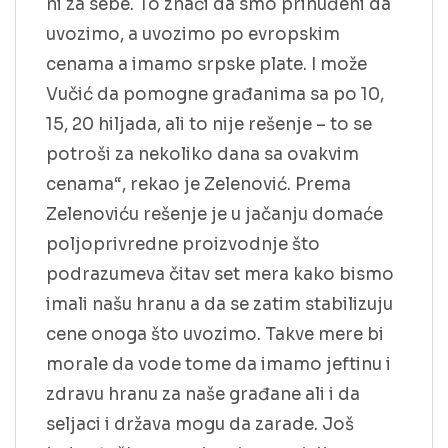
ni za sebe. To znači da smo prinuđeni da
uvozimo, a uvozimo po evropskim
cenama a imamo srpske plate. I može
Vučić da pomogne građanima sa po 10,
15, 20 hiljada, ali to nije rešenje – to se
potroši za nekoliko dana sa ovakvim
cenama“, rekao je Zelenović. Prema
Zelenoviću rešenje je u jačanju domaće
poljoprivredne proizvodnje što
podrazumeva čitav set mera kako bismo
imali našu hranu a da se zatim stabilizuju
cene onoga što uvozimo. Takve mere bi
morale da vode tome da imamo jeftinu i
zdravu hranu za naše građane ali i da
seljaci i država mogu da zarade. Još