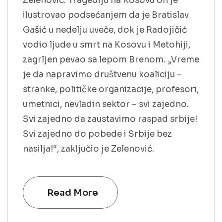
Zelenović. Tragediju na Kosovu on je
ilustrovao podsećanjem da je Bratislav
Gašić u nedelju uveče, dok je Radojičić
vodio ljude u smrt na Kosovu i Metohiji,
zagrljen pevao sa lepom Brenom. „Vreme
je da napravimo društvenu koaliciju –
stranke, političke organizacije, profesori,
umetnici, nevladin sektor – svi zajedno.
Svi zajedno da zaustavimo raspad srbije!
Svi zajedno do pobede i Srbije bez
nasilja!“, zaključio je Zelenović.
Read More