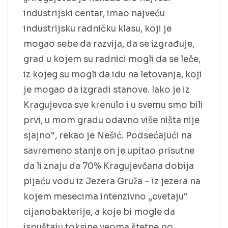
industrijski centar, imao najveću
industrijsku radničku klasu, koji je
mogao sebe da razvija, da se izgrađuje,
grad u kojem su radnici mogli da se leče,
iz kojeg su mogli da idu na letovanja, koji
je mogao da izgradi stanove. Iako je iz
Kragujevca sve krenulo i u svemu smo bili
prvi, u mom gradu odavno više ništa nije
sjajno“, rekao je Nešić. Podsećajući na
savremeno stanje on je upitao prisutne
da li znaju da 70% Kragujevčana dobija
pijaću vodu iz Jezera Gruža – iz jezera na
kojem mesecima intenzivno „cvetaju“
cijanobakterije, a koje bi mogle da
ispuštaju toksine veoma štetne po