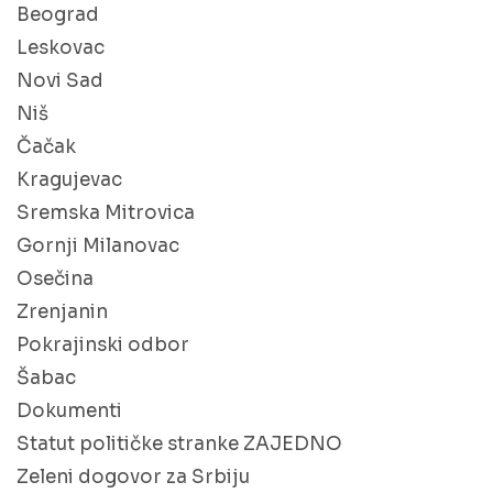
Beograd
Leskovac
Novi Sad
Niš
Čačak
Kragujevac
Sremska Mitrovica
Gornji Milanovac
Osečina
Zrenjanin
Pokrajinski odbor
Šabac
Dokumenti
Statut političke stranke ZAJEDNO
Zeleni dogovor za Srbiju