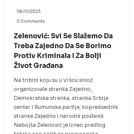
06/10/2023
0 Comments
Zelenović: Svi Se Slažemo Da
Treba Zajedno Da Se Borimo
Protiv Kriminala I Za Bolji
Život Građana
Na tribini koju su u Vršcu sinoć
organizovale stranka Zajedno,
Demokratska stranka, stranka Srbija
centar i Rumunska partija, kopredsednik
stranke Zajedno i narodni poslanik
Nebojša Zelenović je izneo predlog