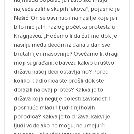
najmlađu populaciju i zato što imaju
najveće zalihe skupih lekova“, pojasnio je
Nešić. On se osvrnuo i na nasilje koje je i
bilo inicijalni razlog početka protesta u
Kragijevcu. „Hoćemo li da ćutimo dok je
nasilje među decom iz dana u dan sve
brutalnije i masovnije? Osećamo li, dragi
moji sugrađani, obavezu kakvo društvo i
državu našoj deci ostavljamo? Pored
koliko kladionica ste prošli dok ste
dolazili na ovaj protes? Kakva je to
država koja neguje bolesti zavisnosti i
posrnuće mladih ljudi i njihovih
porodica? Kakva je to država, kakvi je
ljudi vode ako ne mogu, ne umeju ili