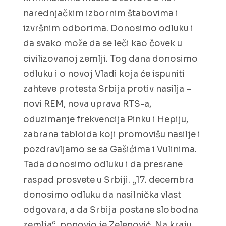
narednjačkim izbornim štabovima i
izvršnim odborima. Donosimo odluku i
da svako može da se leči kao čovek u
civilizovanoj zemlji. Tog dana donosimo
odluku i o novoj Vladi koja će ispuniti
zahteve protesta Srbija protiv nasilja –
novi REM, nova uprava RTS-a,
oduzimanje frekvencija Pinku i Hepiju,
zabrana tabloida koji promovišu nasilje i
pozdravljamo se sa Gašićima i Vulinima.
Tada donosimo odluku i da presrane
raspad prosvete u Srbiji. „17. decembra
donosimo odluku da nasilnička vlast
odgovara, a da Srbija postane slobodna
zemlja“, ponovio je Zelenović. Na kraju