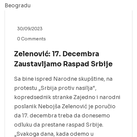
30/09/2023
0 Comments
Zelenović: 17. Decembra
Zaustavljamo Raspad Srbije
Sa bine ispred Narodne skupštine, na
protestu „Srbija protiv nasilja“,
kopredsednik stranke Zajedno i narodni
poslanik Nebojša Zelenović je poručio
da 17. decembra treba da donesemo
odluku da prestane raspad Srbije.
„Svakoga dana, kada odemo u