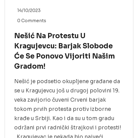
14/10/2023
0 Comments
Nešić Na Protestu U
Kragujevcu: Barjak Slobode
Će Se Ponovo Vijoriti Našim
Gradom!
Nešić je podsetio okupljene građane da
se u Kragujevcu još u drugoj polovini 19.
veka zavijorio čuveni Crveni barjak
tokom prvih protesta protiv izborne
krađe u Srbiji. Kao i da su u tom gradu
održani prvi radnički štrajkovi i protesti!
„Kragujevac je nekada bio najveći