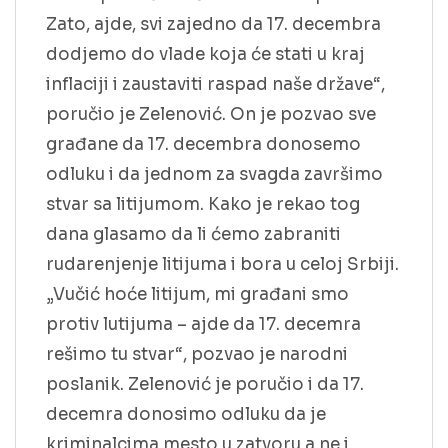
Zato, ajde, svi zajedno da 17. decembra
dodjemo do vlade koja će stati u kraj
inflaciji i zaustaviti raspad naše države“,
poručio je Zelenović. On je pozvao sve
građane da 17. decembra donosemo
odluku i da jednom za svagda završimo
stvar sa litijumom. Kako je rekao tog
dana glasamo da li ćemo zabraniti
rudarenjenje litijuma i bora u celoj Srbiji.
„Vučić hoće litijum, mi građani smo
protiv lutijuma – ajde da 17. decemra
rešimo tu stvar“, pozvao je narodni
poslanik. Zelenović je poručio i da 17.
decemra donosimo odluku da je
kriminalcima mesto u zatvoru a ne i