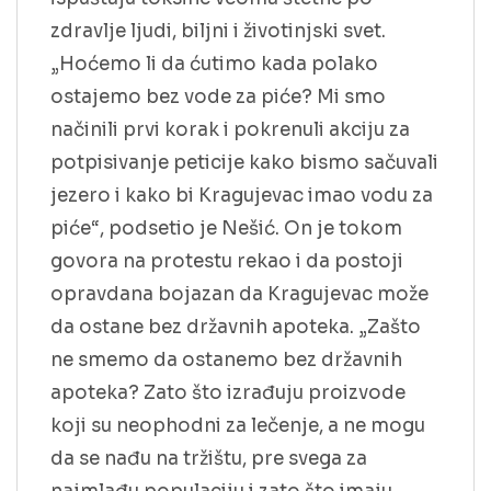
zdravlje ljudi, biljni i životinjski svet.
„Hoćemo li da ćutimo kada polako
ostajemo bez vode za piće? Mi smo
načinili prvi korak i pokrenuli akciju za
potpisivanje peticije kako bismo sačuvali
jezero i kako bi Kragujevac imao vodu za
piće“, podsetio je Nešić. On je tokom
govora na protestu rekao i da postoji
opravdana bojazan da Kragujevac može
da ostane bez državnih apoteka. „Zašto
ne smemo da ostanemo bez državnih
apoteka? Zato što izrađuju proizvode
koji su neophodni za lečenje, a ne mogu
da se nađu na tržištu, pre svega za