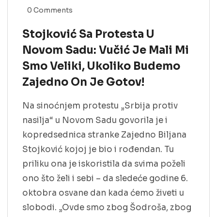
0 Comments
Stojković Sa Protesta U
Novom Sadu: Vučić Je Mali Mi
Smo Veliki, Ukoliko Budemo
Zajedno On Je Gotov!
Na sinoćnjem protestu „Srbija protiv
nasilja“ u Novom Sadu govorila je i
kopredsednica stranke Zajedno Biljana
Stojković kojoj je bio i rođendan. Tu
priliku ona je iskoristila da svima poželi
ono što želi i sebi – da sledeće godine 6.
oktobra osvane dan kada ćemo živeti u
slobodi. „Ovde smo zbog Šodroša, zbog