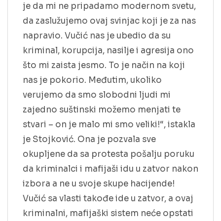
je da mi ne pripadamo modernom svetu,
da zaslužujemo ovaj svinjac koji je za nas
napravio. Vučić nas je ubedio da su
kriminal, korupcija, nasilje i agresija ono
što mi zaista jesmo. To je način na koji
nas je pokorio. Međutim, ukoliko
verujemo da smo slobodni ljudi mi
zajedno suštinski možemo menjati te
stvari – on je malo mi smo veliki!“, istakla
je Stojković. Ona je pozvala sve
okupljene da sa protesta pošalju poruku
da kriminalci i mafijaši idu u zatvor nakon
izbora a ne u svoje skupe hacijende!
Vučić sa vlasti takođe ide u zatvor, a ovaj
kriminalni, mafijaški sistem neće opstati