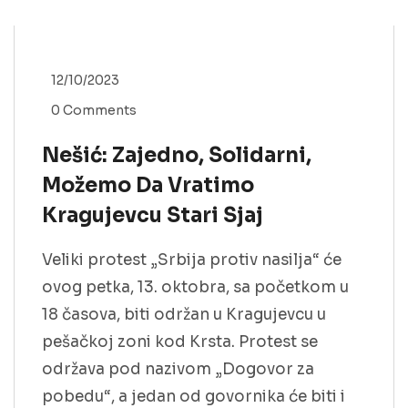
12/10/2023
0 Comments
Nešić: Zajedno, Solidarni,
Možemo Da Vratimo
Kragujevcu Stari Sjaj
Veliki protest „Srbija protiv nasilja“ će
ovog petka, 13. oktobra, sa početkom u
18 časova, biti održan u Kragujevcu u
pešačkoj zoni kod Krsta. Protest se
održava pod nazivom „Dogovor za
pobedu“, a jedan od govornika će biti i