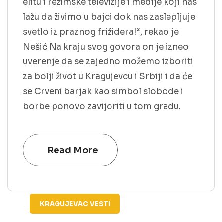
elitu i režimske televizije i medije koji nas
lažu da živimo u bajci dok nas zaslepljuje
svetlo iz praznog frižidera!“, rekao je
Nešić Na kraju svog govora on je izneo
uverenje da se zajedno možemo izboriti
za bolji život u Kragujevcu i Srbiji i da će
se Crveni barjak kao simbol slobode i
borbe ponovo zavijoriti u tom gradu.
Read More
KRAGUJEVAC
VESTI