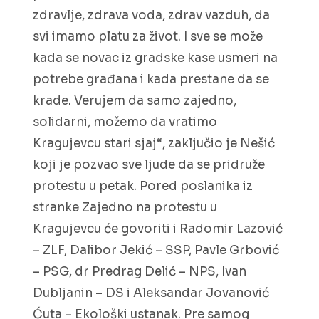
zdravlje, zdrava voda, zdrav vazduh, da
svi imamo platu za život. I sve se može
kada se novac iz gradske kase usmeri na
potrebe građana i kada prestane da se
krade. Verujem da samo zajedno,
solidarni, možemo da vratimo
Kragujevcu stari sjaj“, zaključio je Nešić
koji je pozvao sve ljude da se pridruže
protestu u petak. Pored poslanika iz
stranke Zajedno na protestu u
Kragujevcu će govoriti i Radomir Lazović
– ZLF, Dalibor Jekić – SSP, Pavle Grbović
– PSG, dr Predrag Delić – NPS, Ivan
Dubljanin – DS i Aleksandar Jovanović
Ćuta – Ekološki ustanak. Pre samog