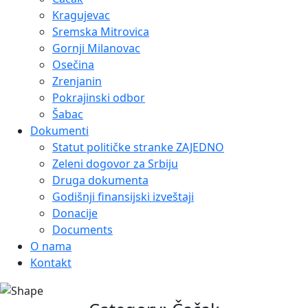
Kragujevac
Sremska Mitrovica
Gornji Milanovac
Osečina
Zrenjanin
Pokrajinski odbor
Šabac
Dokumenti
Statut političke stranke ZAJEDNO
Zeleni dogovor za Srbiju
Druga dokumenta
Godišnji finansijski izveštaji
Donacije
Documents
O nama
Kontakt