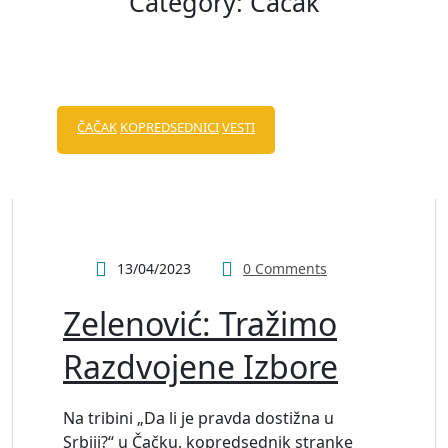
Category:
Čačak
ČAČAK
KOPREDSEDNICI
VESTI
13/04/2023
0 Comments
Zelenović: Tražimo
Razdvojene Izbore
Na tribini „Da li je pravda dostižna u
Srbiji?“ u Čačku, kopredsednik stranke