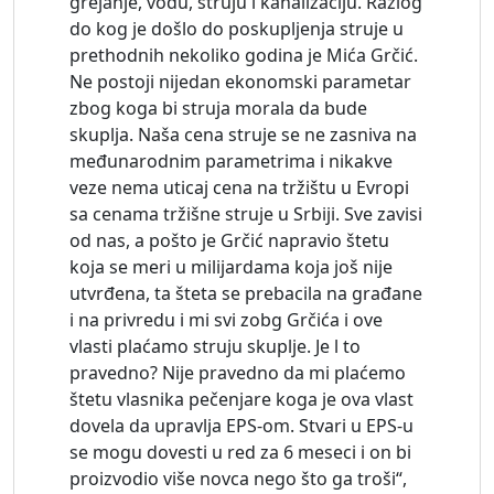
grejanje, vodu, struju i kanalizaciju. Razlog
do kog je došlo do poskupljenja struje u
prethodnih nekoliko godina je Mića Grčić.
Ne postoji nijedan ekonomski parametar
zbog koga bi struja morala da bude
skuplja. Naša cena struje se ne zasniva na
međunarodnim parametrima i nikakve
veze nema uticaj cena na tržištu u Evropi
sa cenama tržišne struje u Srbiji. Sve zavisi
od nas, a pošto je Grčić napravio štetu
koja se meri u milijardama koja još nije
utvrđena, ta šteta se prebacila na građane
i na privredu i mi svi zobg Grčića i ove
vlasti plaćamo struju skuplje. Je l to
pravedno? Nije pravedno da mi plaćemo
štetu vlasnika pečenjare koga je ova vlast
dovela da upravlja EPS-om. Stvari u EPS-u
se mogu dovesti u red za 6 meseci i on bi
proizvodio više novca nego što ga troši“,