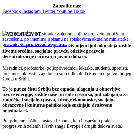
Zapratite nas:
Facebook
Instagram
Twitter
Youtube
Tiktok
26/09/2024
ZA BOLJI ŽIVOT
Saznaj više
Stranka Zajedno nastala je udruživanjem ljudi oko ideja zaštite
životne sredine, socijalne pravde, održivog razvoja,
decentralizacije i očuvanja javnih dobara.
Beogradski odbor stranke Zajedno stoji uz
Mi radnici, profesorke, poljoprivrednici, lekarke, studenti, sportisti,
prosvetu, poniženu, zastrašenu, po imenima
umetnice, aktivisti, zajednički smo odlučili da krenemo putem boljeg
života u Srbiji.
ispisanu na spiskovima aktuelne ministarke
prosvete Slavice Đukić Dejanović
To je put za čistu Srbiju bez otpada, ulaganja u obnovljive
izvore energije, zaštite naše prirode i resursa, put zalaganja za
radnička i socijalna prava, i druge ekonomske, socijalne,
obrazovne i kulturne politike koje suzbijaju društvenu
23/09/2024
nejednakost.
Saznaj više
Put primene naših iskustava i znanja, kao i uspešnih praksi
progresivnih zelenih i levih snaga Evrope i drugih delova sveta.