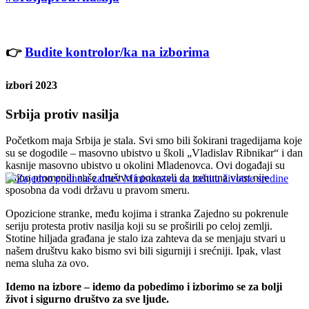
Saznaj više
Evropski Zeleni su solidarni sa ljudima u
Srbiji koji se protive rudarskom projektu
👉
Budite kontrolor/ka na izborima
Rio Tinto Jadar
izbori 2023
Srbija protiv nasilja
Početkom maja Srbija je stala. Svi smo bili šokirani tragedijama koje
su se dogodile – masovno ubistvo u školi „Vladislav Ribnikar“ i dan
kasnije masovno ubistvo u okolini Mladenovca. Ovi događaji su
trajno promenili naše društvo i pokazali da trenutna vlast nije
sposobna da vodi državu u pravom smeru.
Opozicione stranke, među kojima i stranka Zajedno su pokrenule
seriju protesta protiv nasilja koji su se proširili po celoj zemlji.
Zajedno podnela zahtev Ministarstvu za
Stotine hiljada građana je stalo iza zahteva da se menjaju stvari u
zaštitu životne sredine
našem društvu kako bismo svi bili sigurniji i srećniji. Ipak, vlast
nema sluha za ovo.
Idemo na izbore – idemo da pobedimo i izborimo se za bolji
život i sigurno društvo za sve ljude.