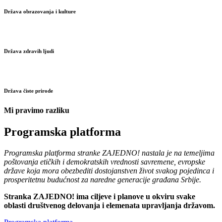
Država obrazovanja i kulture
Država zdravih ljudi
Država čiste prirode
Mi pravimo razliku
Programska platforma
Programska platforma stranke ZAJEDNO! nastala je na temeljima
poštovanja etičkih i demokratskih vrednosti savremene, evropske
države koja mora obezbediti dostojanstven život svakog pojedinca i
prosperitetnu budućnost za naredne generacije građana Srbije.
Stranka ZAJEDNO! ima ciljeve i planove u okviru svake
oblasti društvenog delovanja i elemenata upravljanja državom.