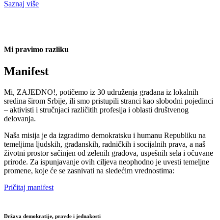
Saznaj više
Mi pravimo razliku
Manifest
Mi, ZAJEDNO!, potičemo iz 30 udruženja građana iz lokalnih
sredina širom Srbije, ili smo pristupili stranci kao slobodni pojedinci
– aktivisti i stručnjaci različitih profesija i oblasti društvenog
delovanja.
Naša misija je da izgradimo demokratsku i humanu Republiku na
temeljima ljudskih, građanskih, radničkih i socijalnih prava, a naš
18/09/2024
životni prostor sačinjen od zelenih gradova, uspešnih sela i očuvane
prirode. Za ispunjavanje ovih ciljeva neophodno je uvesti temeljne
Saznaj više
promene, koje će se zasnivati na sledećim vrednostima:
Pričitaj manifest
Država demokratije, pravde i jednakosti