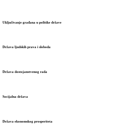
Uključivanje građana u politike države
Država ljudskih prava i sloboda
Država dostojanstvenog rada
Socijalna država
Država ekonomskog prosperiteta