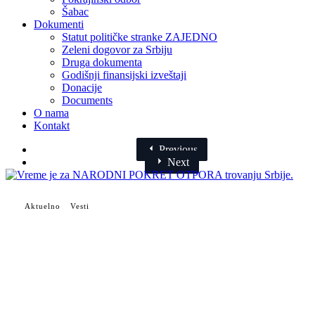
Šabac
Dokumenti
Statut političke stranke ZAJEDNO
Zeleni dogovor za Srbiju
Druga dokumenta
Godišnji finansijski izveštaji
Donacije
Documents
O nama
Kontakt
Previous
Next
Aktuelno
Vesti
Vreme je za NARODNI
POKRET OTPORA trovanju
Srbije.