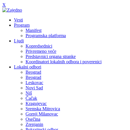
X
Vesti
Program
Manifest
Programska platforma
Ljudi
Kopredsednici
Privremeno veće
Predstavnici organa stranke
Koordinatori lokalnih odbora i poverenici
Lokalni odbori
Beograd
Beograd
Leskovac
Novi Sad
Niš
Čačak
Kragujevac
Sremska Mitrovica
Gornji Milanovac
Osečina
Zrenjanin
Pokrajinski odbor