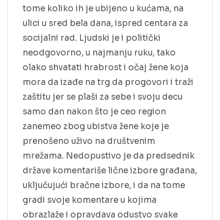
tome koliko ih je ubijeno u kućama, na
ulici u sred bela dana, ispred centara za
socijalni rad. Ljudski je i politički
neodgovorno, u najmanju ruku, tako
olako shvatati hrabrost i očaj žene koja
mora da izađe na trg da progovori i traži
zaštitu jer se plaši za sebe i svoju decu
samo dan nakon što je ceo region
zanemeo zbog ubistva žene koje je
prenošeno uživo na društvenim
mrežama. Nedopustivo je da predsednik
države komentariše lične izbore građana,
uključujući bračne izbore, i da na tome
gradi svoje komentare u kojima
obrazlaže i opravdava odustvo svake