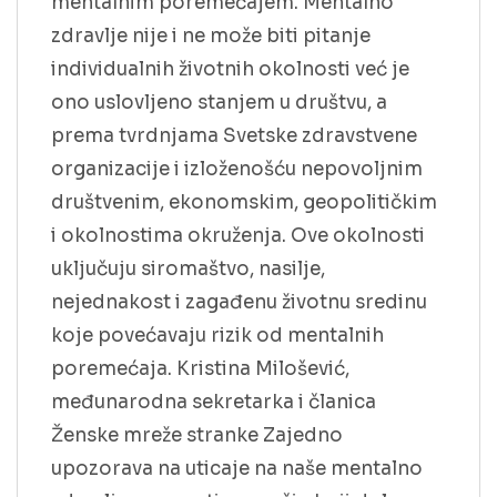
mentalnim poremećajem. Mentalno
zdravlje nije i ne može biti pitanje
individualnih životnih okolnosti već je
ono uslovljeno stanjem u društvu, a
prema tvrdnjama Svetske zdravstvene
organizacije i izloženošću nepovoljnim
društvenim, ekonomskim, geopolitičkim
i okolnostima okruženja. Ove okolnosti
uključuju siromaštvo, nasilje,
nejednakost i zagađenu životnu sredinu
koje povećavaju rizik od mentalnih
poremećaja. Kristina Milošević,
međunarodna sekretarka i članica
Ženske mreže stranke Zajedno
upozorava na uticaje na naše mentalno