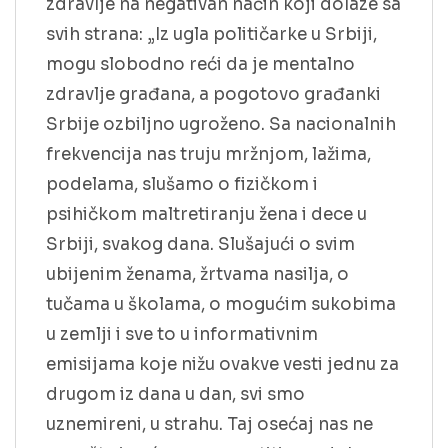
zdravlje na negativan način koji dolaze sa
svih strana: „Iz ugla političarke u Srbiji,
mogu slobodno reći da je mentalno
zdravlje građana, a pogotovo građanki
Srbije ozbiljno ugroženo. Sa nacionalnih
frekvencija nas truju mržnjom, lažima,
podelama, slušamo o fizičkom i
psihičkom maltretiranju žena i dece u
Srbiji, svakog dana. Slušajući o svim
ubijenim ženama, žrtvama nasilja, o
tučama u školama, o mogućim sukobima
u zemlji i sve to u informativnim
emisijama koje nižu ovakve vesti jednu za
drugom iz dana u dan, svi smo
uznemireni, u strahu. Taj osećaj nas ne