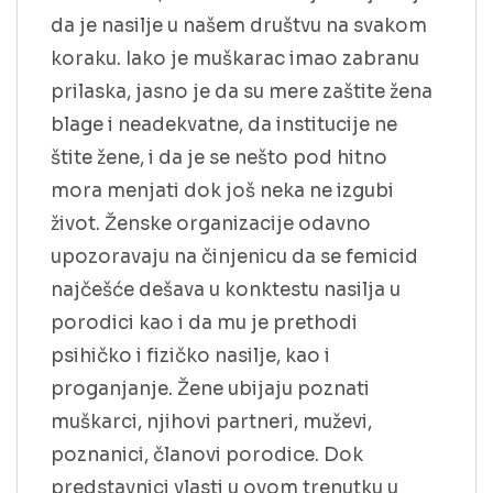
da je nasilje u našem društvu na svakom
koraku. Iako je muškarac imao zabranu
prilaska, jasno je da su mere zaštite žena
blage i neadekvatne, da institucije ne
štite žene, i da je se nešto pod hitno
mora menjati dok još neka ne izgubi
život. Ženske organizacije odavno
upozoravaju na činjenicu da se femicid
najčešće dešava u konktestu nasilja u
porodici kao i da mu je prethodi
psihičko i fizičko nasilje, kao i
proganjanje. Žene ubijaju poznati
muškarci, njihovi partneri, muževi,
poznanici, članovi porodice. Dok
predstavnici vlasti u ovom trenutku u