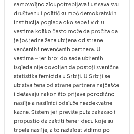
samovoljno zloupotrebljava i usisava svu
društvenu i političku moć demokratskih
institucija pogleda oko sebe i vidi u
vestima koliko često može da pročita da
je još jedna žena ubijena od strane
venčanih i nevenčanih partnera. U
vestima – jer broj do sada ubijenih
izgleda nije dovoljan da postoji zvanična
statistika femicida u Srbiji. U Srbiji se
ubistva žena od strane partnera najčešće
i dešavaju nakon što prijave porodično
nasilje a nasilnici odsluže neadekvatne
kazne. Sistem je i previše puta zakazao i
propustio da zaštiti žene i decu koje su
trpele nasilje, a to nažalost vidimo po