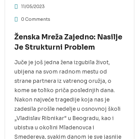
11/05/2023
0 Comments
Ženska Mreža Zajedno: Nasilje
Je Strukturni Problem
Juče je još jedna žena izgubila život,
ubijena na svom radnom mestu od
strane partnera iz vatrenog oružja, o
kome se toliko priča poslednjih dana.
Nakon najveće tragedije koja nas je
zadesila prošle nedelje u osnovnoj školi
„Vladislav Ribnikar“ u Beogradu, kao i
ubistva u okolini Mladenovca i
Smedereva, svakim danom je sve jasnije