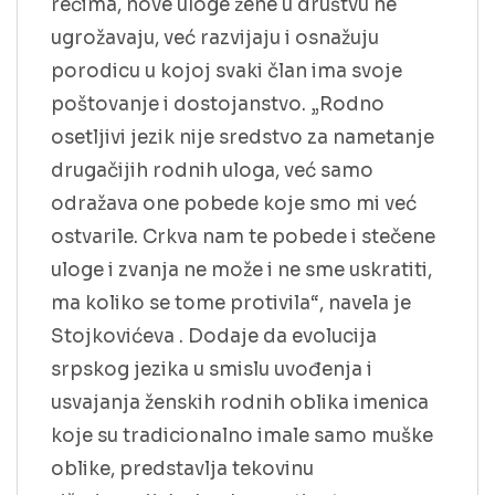
rečima, nove uloge žene u društvu ne
ugrožavaju, već razvijaju i osnažuju
porodicu u kojoj svaki član ima svoje
poštovanje i dostojanstvo. „Rodno
osetljivi jezik nije sredstvo za nametanje
drugačijih rodnih uloga, već samo
odražava one pobede koje smo mi već
ostvarile. Crkva nam te pobede i stečene
uloge i zvanja ne može i ne sme uskratiti,
ma koliko se tome protivila“, navela je
Stojkovićeva . Dodaje da evolucija
srpskog jezika u smislu uvođenja i
usvajanja ženskih rodnih oblika imenica
koje su tradicionalno imale samo muške
oblike, predstavlja tekovinu