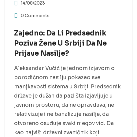
14/08/2023
0 Comments
Zajedno: Da Li Predsednik
Poziva Žene U Srbiji Da Ne
Prijave Nasilje?
Aleksandar Vučić je jednom izjavom o
porodičnom nasilju pokazao sve
manjkavosti sistema u Srbiji. Predsednik
države je dužan da pazi šta izjavljuje u
javnom prostoru, da ne opravdava, ne
relativizuje i ne banalizuje nasilje, da
otvoreno osuđuje svaki njegov vid. Da
kao najviši državni zvaničnik koji