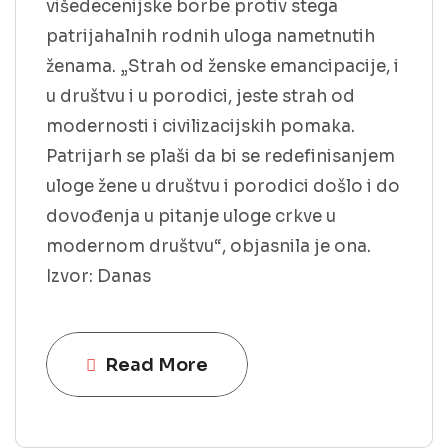
višedecenijske borbe protiv stega
patrijahalnih rodnih uloga nametnutih
ženama. „Strah od ženske emancipacije, i
u društvu i u porodici, jeste strah od
modernosti i civilizacijskih pomaka.
Patrijarh se plaši da bi se redefinisanjem
uloge žene u društvu i porodici došlo i do
dovođenja u pitanje uloge crkve u
modernom društvu“, objasnila je ona.
Izvor: Danas
Read More