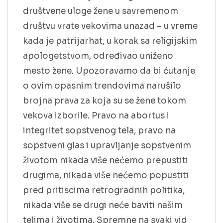
društvene uloge žene u savremenom
društvu vrate vekovima unazad – u vreme
kada je patrijarhat, u korak sa religijskim
apologetstvom, određivao uniženo
mesto žene. Upozoravamo da bi ćutanje
o ovim opasnim trendovima narušilo
brojna prava za koja su se žene tokom
vekova izborile. Pravo na abortus i
integritet sopstvenog tela, pravo na
sopstveni glas i upravljanje sopstvenim
životom nikada više nećemo prepustiti
drugima, nikada više nećemo popustiti
pred pritiscima retrogradnih politika,
nikada više se drugi neće baviti našim
telima i životima. Spremne na svaki vid