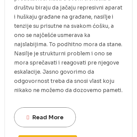
društvu biraju da jačaju represivni aparat
i huškaju građane na građane, nasilje i
tenzije su prisutne na svakom ćošku, a
ono se najčešće usmerava ka
najslabijima. To podhitno mora da stane.
Nasilje je strukturni problem i ono se
mora sprečavati i reagovati pre njegove
eskalacije. Jasno govorimo da
odgovornost treba da snosi vlast koju
nikako ne možemo da dozovemo pameti.
Read More