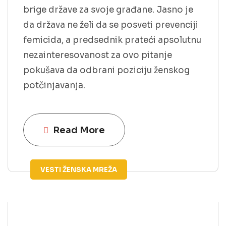
brige države za svoje građane. Jasno je
da država ne želi da se posveti prevenciji
femicida, a predsednik prateći apsolutnu
nezainteresovanost za ovo pitanje
pokušava da odbrani poziciju ženskog
potčinjavanja.
Read More
VESTI
ŽENSKA MREŽA