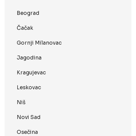
Beograd
Čačak
Gornji Milanovac
Jagodina
Kragujevac
Leskovac
Niš
Novi Sad
Osečina