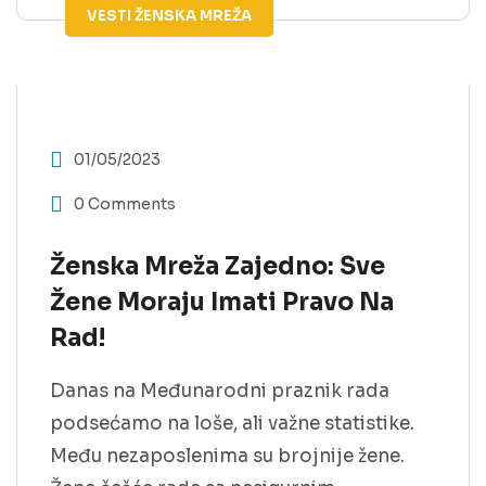
VESTI
ŽENSKA MREŽA
01/05/2023
0 Comments
Ženska Mreža Zajedno: Sve
Žene Moraju Imati Pravo Na
Rad!
Danas na Međunarodni praznik rada
podsećamo na loše, ali važne statistike.
Među nezaposlenima su brojnije žene.