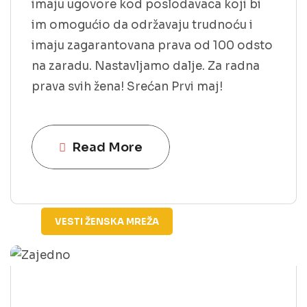
imaju ugovore kod poslodavaca koji bi
im omogućio da održavaju trudnoću i
imaju zagarantovana prava od 100 odsto
na zaradu. Nastavljamo dalje. Za radna
prava svih žena! Srećan Prvi maj!
Read More
VESTI
ŽENSKA MREŽA