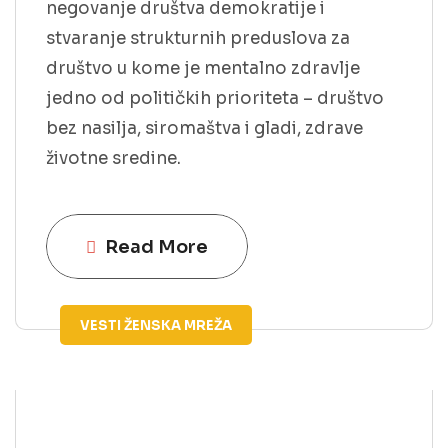
negovanje društva demokratije i
stvaranje strukturnih preduslova za
društvo u kome je mentalno zdravlje
jedno od političkih prioriteta – društvo
bez nasilja, siromaštva i gladi, zdrave
životne sredine.
Read More
VESTI
ŽENSKA MREŽA