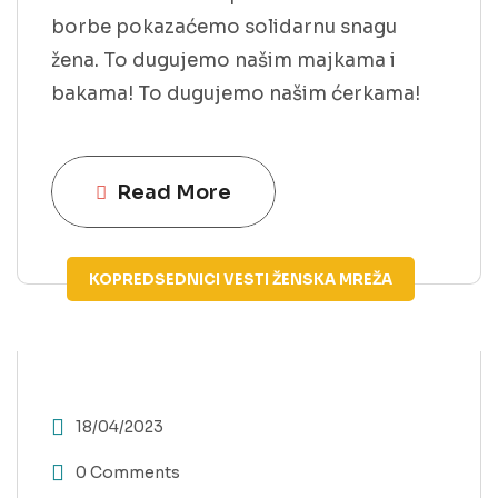
borbe pokazaćemo solidarnu snagu
žena. To dugujemo našim majkama i
bakama! To dugujemo našim ćerkama!
Read More
KOPREDSEDNICI
VESTI
ŽENSKA MREŽA
18/04/2023
0 Comments