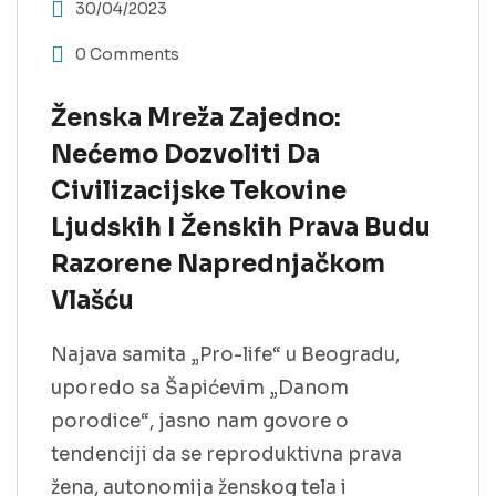
30/04/2023
0 Comments
Ženska Mreža Zajedno:
Nećemo Dozvoliti Da
Civilizacijske Tekovine
Ljudskih I Ženskih Prava Budu
Razorene Naprednjačkom
Vlašću
Najava samita „Pro-life“ u Beogradu,
uporedo sa Šapićevim „Danom
porodice“, jasno nam govore o
tendenciji da se reproduktivna prava
žena, autonomija ženskog tela i