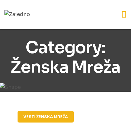
Category:
Ženska Mreža
VESTI
ŽENSKA MREŽA