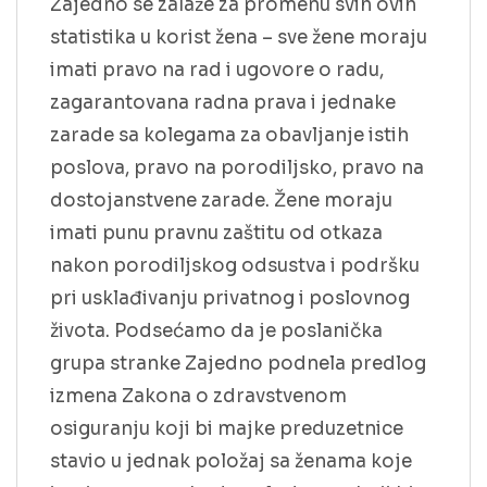
Zajedno se zalaže za promenu svih ovih
statistika u korist žena – sve žene moraju
imati pravo na rad i ugovore o radu,
zagarantovana radna prava i jednake
zarade sa kolegama za obavljanje istih
poslova, pravo na porodiljsko, pravo na
dostojanstvene zarade. Žene moraju
imati punu pravnu zaštitu od otkaza
nakon porodiljskog odsustva i podršku
pri usklađivanju privatnog i poslovnog
života. Podsećamo da je poslanička
grupa stranke Zajedno podnela predlog
izmena Zakona o zdravstvenom
osiguranju koji bi majke preduzetnice
stavio u jednak položaj sa ženama koje