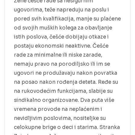
Žene češće rade sa nesigurnim
ugovorima, teže napreduju na poslu i
pored svih kvalifikacija, manje su plaćene
od svojih muških kolega za obavljanje
istih poslova, češće dobijaju otkaze i
postaju ekonomski neaktivne. Češće
rade za minimalne ili niske zarade,
nemaju pravo na porodiljsko ili im se
ugovori ne produžavaju nakon povratka
na posao nakon rođenja deteta. Ređe su
na rukovodećim funkcijama, slabije su
sindikalno organizovane. Dva puta više
vremena provode na neplaćenim i
nevidljivim poslovima, nositeljke su
celokupne brige o deci i starima. Stranka