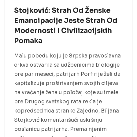
Stojković: Strah Od Ženske
Emancipacije Jeste Strah Od
Modernosti I Civilizacijskih
Pomaka
Malu pobedu koju je Srpska pravoslavna
crkva ostvarila sa udžbenicima biologije
pre par meseci, patrijarh Porfirije želi da
kapitalizuje proširivanjem svojih ciljeva
na vraćanje žena u položaj koje su imale
pre Drugog svetskog rata rekla je
kopredsednica stranke Zajedno, Biljana
Stojković komentarišući uskršnju
poslanicu patrijarha. Prema njenim