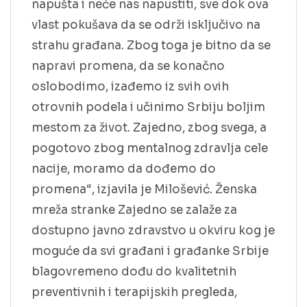
napušta i neće nas napustiti, sve dok ova
vlast pokušava da se održi isključivo na
strahu građana. Zbog toga je bitno da se
napravi promena, da se konačno
oslobodimo, izađemo iz svih ovih
otrovnih podela i učinimo Srbiju boljim
mestom za život. Zajedno, zbog svega, a
pogotovo zbog mentalnog zdravlja cele
nacije, moramo da dođemo do
promena“, izjavila je Milošević. Ženska
mreža stranke Zajedno se zalaže za
dostupno javno zdravstvo u okviru kog je
moguće da svi građani i građanke Srbije
blagovremeno dođu do kvalitetnih
preventivnih i terapijskih pregleda,