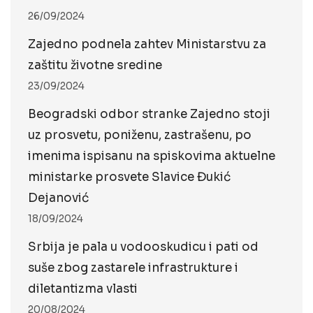
26/09/2024
Zajedno podnela zahtev Ministarstvu za
zaštitu životne sredine
23/09/2024
Beogradski odbor stranke Zajedno stoji
uz prosvetu, poniženu, zastrašenu, po
imenima ispisanu na spiskovima aktuelne
ministarke prosvete Slavice Đukić
Dejanović
18/09/2024
Srbija je pala u vodooskudicu i pati od
suše zbog zastarele infrastrukture i
diletantizma vlasti
20/08/2024