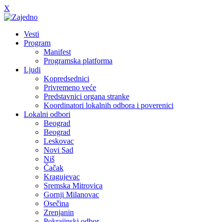
X
Vesti
Program
Manifest
Programska platforma
Ljudi
Kopredsednici
Privremeno veće
Predstavnici organa stranke
Koordinatori lokalnih odbora i poverenici
Lokalni odbori
Beograd
Beograd
Leskovac
Novi Sad
Niš
Čačak
Kragujevac
Sremska Mitrovica
Gornji Milanovac
Osečina
Zrenjanin
Pokrajinski odbor