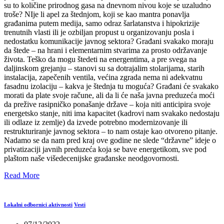
su to količine prirodnog gasa na dnevnom nivou koje se uzaludno
troše? NIje li apel za štednjom, koji se kao mantra ponavlja
građanima putem medija, samo odraz šarlatanstva i hipokrizije
trenutnih vlasti ili je ozbiljan propust u organizovanju posla i
nedostatku komunikacije javnog sektora? Građani svakako moraju
da štede – na hrani i elementarnim stvarima za prosto održavanje
života. Teško da mogu štedeti na energentima, a pre svega na
daljinskom grejanju – stanovi su sa dotrajalim stolarijama, starih
instalacija, zapečenih ventila, većina zgrada nema ni adekvatnu
fasadnu izolaciju – kakva je štednja tu moguća? Građani će svakako
morati da plate svoje račune, ali da li će naša javna preduzeća moći
da prežive rasipničko ponašanje države – koja niti anticipira svoje
energetsko stanje, niti ima kapacitet (kadrovi nam svakako nedostaju
ili odlaze iz zemlje) da izvede potrebno modernizovanje ili
restrukturiranje javnog sektora – to nam ostaje kao otvoreno pitanje.
Nadamo se da nam pred kraj ove godine ne slede “državne” ideje o
privatizaciji javnih preduzeća koja se bave energetikom, sve pod
plaštom naše višedecenijske građanske neodgovornosti.
Read More
Lokalni odbornici aktivnosti
Vesti