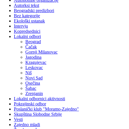
Autonomne organizacije
Autorksi tekst
Beogradski predizbori
Bez kategorije
Ekološki ustanak
Intervju
Kopredsednici
Lokalni odbori
Beograd
Čačak
Gornji Milanovac
Jagodina
Kragujevac
Leskovac
Niš
Novi Sad
Osečina
Šabac
Zrenjanin
Lokalni odbornici aktivnosti
Pokrajinski odbor
Poslanički klub "Moramo-Zajedno"
Skupština Slobodne Srbije
Vesti
Zajedno mladi