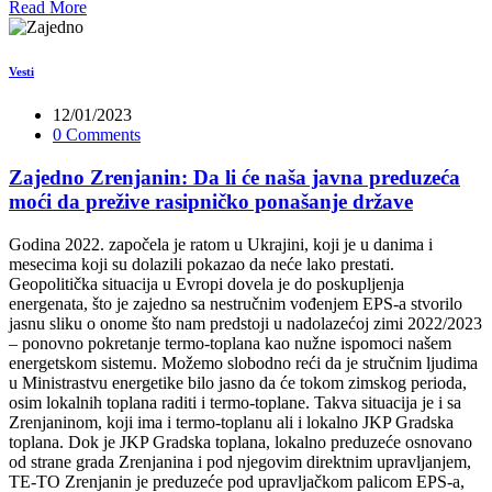
Read More
Vesti
12/01/2023
0 Comments
Zajedno Zrenjanin: Da li će naša javna preduzeća
moći da prežive rasipničko ponašanje države
Godina 2022. započela je ratom u Ukrajini, koji je u danima i
mesecima koji su dolazili pokazao da neće lako prestati.
Geopolitička situacija u Evropi dovela je do poskupljenja
energenata, što je zajedno sa nestručnim vođenjem EPS-a stvorilo
jasnu sliku o onome što nam predstoji u nadolazećoj zimi 2022/2023
– ponovno pokretanje termo-toplana kao nužne ispomoci našem
energetskom sistemu. Možemo slobodno reći da je stručnim ljudima
u Ministrastvu energetike bilo jasno da će tokom zimskog perioda,
osim lokalnih toplana raditi i termo-toplane. Takva situacija je i sa
Zrenjaninom, koji ima i termo-toplanu ali i lokalno JKP Gradska
toplana. Dok je JKP Gradska toplana, lokalno preduzeće osnovano
od strane grada Zrenjanina i pod njegovim direktnim upravljanjem,
TE-TO Zrenjanin je preduzeće pod upravljačkom palicom EPS-a,