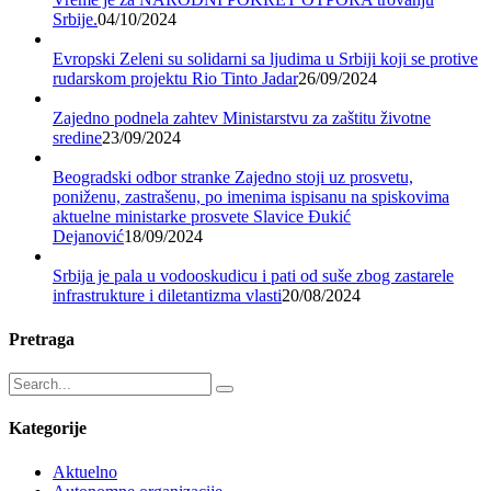
Srbije.
04/10/2024
Evropski Zeleni su solidarni sa ljudima u Srbiji koji se protive
rudarskom projektu Rio Tinto Jadar
26/09/2024
Zajedno podnela zahtev Ministarstvu za zaštitu životne
sredine
23/09/2024
Beogradski odbor stranke Zajedno stoji uz prosvetu,
poniženu, zastrašenu, po imenima ispisanu na spiskovima
aktuelne ministarke prosvete Slavice Đukić
Dejanović
18/09/2024
Srbija je pala u vodooskudicu i pati od suše zbog zastarele
infrastrukture i diletantizma vlasti
20/08/2024
Pretraga
Kategorije
Aktuelno