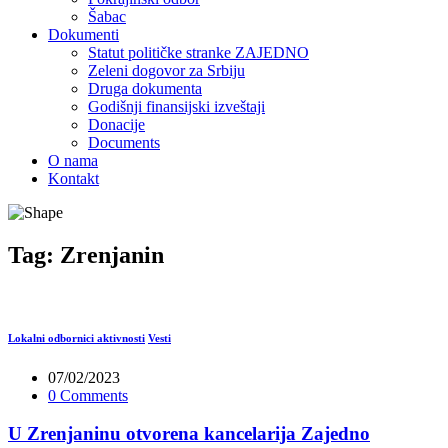
Šabac
Dokumenti
Statut političke stranke ZAJEDNO
Zeleni dogovor za Srbiju
Druga dokumenta
Godišnji finansijski izveštaji
Donacije
Documents
O nama
Kontakt
Tag:
Zrenjanin
Lokalni odbornici aktivnosti
Vesti
07/02/2023
0 Comments
U Zrenjaninu otvorena kancelarija Zajedno