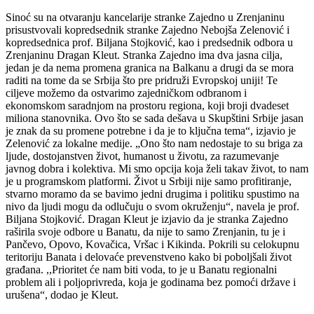
Sinoć su na otvaranju kancelarije stranke Zajedno u Zrenjaninu
prisustvovali kopredsednik stranke Zajedno Nebojša Zelenović i
kopredsednica prof. Biljana Stojković, kao i predsednik odbora u
Zrenjaninu Dragan Kleut. Stranka Zajedno ima dva jasna cilja,
jedan je da nema promena granica na Balkanu a drugi da se mora
raditi na tome da se Srbija što pre pridruži Evropskoj uniji! Te
ciljeve možemo da ostvarimo zajedničkom odbranom i
ekonomskom saradnjom na prostoru regiona, koji broji dvadeset
miliona stanovnika. Ovo što se sada dešava u Skupštini Srbije jasan
je znak da su promene potrebne i da je to ključna tema“, izjavio je
Zelenović za lokalne medije. „Ono što nam nedostaje to su briga za
ljude, dostojanstven život, humanost u životu, za razumevanje
javnog dobra i kolektiva. Mi smo opcija koja želi takav život, to nam
je u programskom platformi. Život u Srbiji nije samo profitiranje,
stvarno moramo da se bavimo jedni drugima i politiku spustimo na
nivo da ljudi mogu da odlučuju o svom okruženju“, navela je prof.
Biljana Stojković. Dragan Kleut je izjavio da je stranka Zajedno
raširila svoje odbore u Banatu, da nije to samo Zrenjanin, tu je i
Pančevo, Opovo, Kovačica, Vršac i Kikinda. Pokrili su celokupnu
teritoriju Banata i delovaće prevenstveno kako bi poboljšali život
građana. ,,Prioritet će nam biti voda, to je u Banatu regionalni
problem ali i poljoprivreda, koja je godinama bez pomoći države i
urušena“, dodao je Kleut.