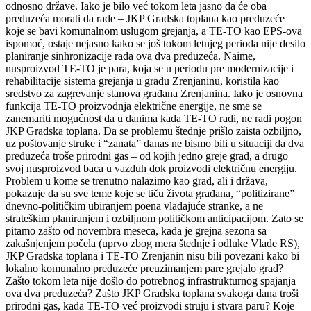
odnosno države. Iako je bilo već tokom leta jasno da će oba
preduzeća morati da rade – JKP Gradska toplana kao preduzeće
koje se bavi komunalnom uslugom grejanja, a TE-TO kao EPS-ova
ispomoć, ostaje nejasno kako se još tokom letnjeg perioda nije desilo
planiranje sinhronizacije rada ova dva preduzeća. Naime,
nusproizvod TE-TO je para, koja se u periodu pre modernizacije i
rehabilitacije sistema grejanja u gradu Zrenjaninu, koristila kao
sredstvo za zagrevanje stanova građana Zrenjanina. Iako je osnovna
funkcija TE-TO proizvodnja električne energije, ne sme se
zanemariti mogućnost da u danima kada TE-TO radi, ne radi pogon
JKP Gradska toplana. Da se problemu štednje prišlo zaista ozbiljno,
uz poštovanje struke i “zanata” danas ne bismo bili u situaciji da dva
preduzeća troše prirodni gas – od kojih jedno greje grad, a drugo
svoj nusproizvod baca u vazduh dok proizvodi električnu energiju.
Problem u kome se trenutno nalazimo kao grad, ali i država,
pokazuje da su sve teme koje se tiču života građana, “politizirane”
dnevno-političkim ubiranjem poena vladajuće stranke, a ne
strateškim planiranjem i ozbiljnom političkom anticipacijom. Zato se
pitamo zašto od novembra meseca, kada je grejna sezona sa
zakašnjenjem počela (uprvo zbog mera štednje i odluke Vlade RS),
JKP Gradska toplana i TE-TO Zrenjanin nisu bili povezani kako bi
lokalno komunalno preduzeće preuzimanjem pare grejalo grad?
Zašto tokom leta nije došlo do potrebnog infrastrukturnog spajanja
ova dva preduzeća? Zašto JKP Gradska toplana svakoga dana troši
prirodni gas, kada TE-TO već proizvodi struju i stvara paru? Koje