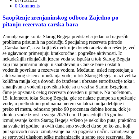
07/12/2022
0 Comments
Saopštenje zrenjaninskog odbora Zajedno po
pitanju rezervata carska bara
Zamuljavanje korita Starog Begeja predstavlja jedan od najvećih
problema prisutnih na području Specijalnog rezervata prirode
„Carska bara“, a za koji još uvek nije doneto adekvatno rešenje, već
se uglavnom primenjuju kratkoročne i pogrešne aktivnosti. Iz
nekadašnjih ribnjačkih jezera voda se ispušta u tok Starog Begeja
koji ima primarnu ulogu u snabdevanju Carske bare i ostalih
vodenih površina u rezervatu vodom. Međutim, usled nepostojanja
adekvatnog sistema upuštanja vode, u tok Starog Begeja ulazi velika
količina mulja koja dovodi do izražene i ubrzane eutrofizacije toka i
smanjivanja vodenih površina koje su u vezi sa Starim Begejom,
čime je opstanak celog rezervata doveden u pitanje. Na početnom,
15. kilometru toka Starog Begeja, gde se nalaze pumpe za upuštanje
vode, u prethodnim godinama mereni su talozi mulja debljine i
preko tri metra, odnosno preko 90 procenata dubine korita, dok je
dubina vode iznosila svega 20-30 cm. U poslednjih 15 godina
izmuljavanje korita Starog Begeja vršeno je nekoliko puta, praktično
na svake tri godine, a ovih dana smo svedoci da se po ko zna koji
put sprovodi novo izmuljavanje na isti pogrešan način. Izmuljavanje
se sprovodi ulaskom teške mehanizacije u samo srce rezervata, što