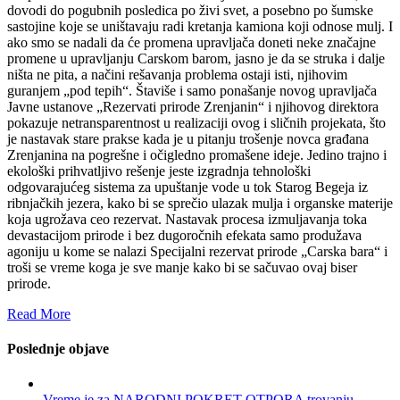
dovodi do pogubnih posledica po živi svet, a posebno po šumske
sastojine koje se uništavaju radi kretanja kamiona koji odnose mulj. I
ako smo se nadali da će promena upravljača doneti neke značajne
promene u upravljanju Carskom barom, jasno je da se struka i dalje
ništa ne pita, a načini rešavanja problema ostaji isti, njihovim
guranjem „pod tepih“. Štaviše i samo ponašanje novog upravljača
Javne ustanove „Rezervati prirode Zrenjanin“ i njihovog direktora
pokazuje netransparentnost u realizaciji ovog i sličnih projekata, što
je nastavak stare prakse kada je u pitanju trošenje novca građana
Zrenjanina na pogrešne i očigledno promašene ideje. Jedino trajno i
ekološki prihvatljivo rešenje jeste izgradnja tehnološki
odgovarajućeg sistema za upuštanje vode u tok Starog Begeja iz
ribnjačkih jezera, kako bi se sprečio ulazak mulja i organske materije
koja ugrožava ceo rezervat. Nastavak procesa izmuljavanja toka
devastacijom prirode i bez dugoročnih efekata samo produžava
agoniju u kome se nalazi Specijalni rezervat prirode „Carska bara“ i
troši se vreme koga je sve manje kako bi se sačuvao ovaj biser
prirode.
Read More
Poslednje objave
Vreme je za NARODNI POKRET OTPORA trovanju