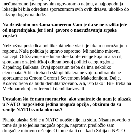
međunarodno javnopravnim ugovorom o najmu, a najpogodnija
lokacija bi bila određena sporazumom svih ovih država, ukoliko do
takvog dogovora dođe.
Na društenim mrežama zamereno Vam je da se ne razlikujete
od naprednjaka, jer i oni govore o naoružavanju srpske
vojske?
Neizbežna posledica politike aktuelne vlasti je trka u naoružanju u
regionu. Naša politika je upravo suprotno. Mi nudimo mirovni
koncept. Održavanje međunarodne konferencije koja ima za cilj
sporazum o zajedničkoj odbrambenoj politici celog regiona
Zapadnog Balkana. Ovaj sporazum treba da ima nekoliko
elemenata. Srbija treba da sklopi bilateralne vojno-odbrambene
sporazume sa Crnom Gorom i Severnom Makedonijom. Dalje,
Kosovo treba da budu demilitarizovano. Ali, isto tako i BiH treba na
Međunarodnoj konferenciji demilitarizovati.
Uostalom šta će nam mornarica, ako smatrate da nam je ulazak
u NATO naposletku jedina moguća opcija , obzirom da su
zemlje NATO svuda oko nas?
Pitanje ulaska Srbije u NATO uopšte nije na stolu. Nisam govorio o
tome da je to jedina moguća opcija, naprotiv, predložio sam
drugačije mirovno rešenje. O tome da li će i kada Srbija u NATO