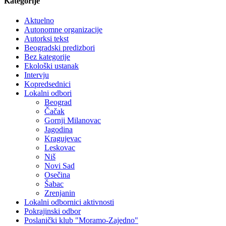
Kategorije
Aktuelno
Autonomne organizacije
Autorksi tekst
Beogradski predizbori
Bez kategorije
Ekološki ustanak
Intervju
Kopredsednici
Lokalni odbori
Beograd
Čačak
Gornji Milanovac
Jagodina
Kragujevac
Leskovac
Niš
Novi Sad
Osečina
Šabac
Zrenjanin
Lokalni odbornici aktivnosti
Pokrajinski odbor
Poslanički klub "Moramo-Zajedno"