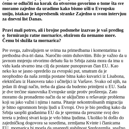
ćemo se odlučiti na korak da otvoreno govorimo o tome šta sve
moramo zajedno da uradimo kako bismo ušli u Evropsku
uniju, istakao je kopredsenik stranke Zajedno u svom intervjuu
za dnevni list Danas.
Pravi mali potres, ali i brojne podsmehe izazvao je vaš predlog
o formiranju ratne mornarice, obzirom da nemamo more.
Čemu bi služila ta mornarica?
Pre svega, zahvaljujem se svima na primedbama i komentarima u
prethodna dva-tri dana. Naročito onim duhovitim. Bilo je važno da u
javnom mnjenju otvorimo debatu šta to Srbija zaista mora da ima u
vidu kada stvarno ima cilj da postane punopravan član EU. Kao
neko ko se jasno opredelio za evropski put, smatram da je
neophodno da naša zemlja postane bitna kako kuvarici iz Lisabona,
električaru iz Hanovera tako i učiteljici iz Varšave. Svako od njih, na
jedan ili drugi način, treba da glasa da budemo primljeni u EU. Sada
je dve trećine stanovnika Evropske unije protiv proširenja. Zato
moramo da pronađemo način da se uključimo u rešavanje problema
koji su jako važni i njima i nama. Pitanje nekontrolisanih migracija
je bitno ogromnom broju ljudi u Evropi. Ovo je bio predlog kako da
Srbija saopšti građanima EU da je spremna da preuzme svoj deo
tereta u jednoj stvari koja je vrlo bitna ljudima. Ukoliko bi došlo do
zajedničkog dogovora sa susedima, zemljama Kvinte i članicama
EU, mornarica bi mogla da unapredi stabilnost Sredozemlja, snažno