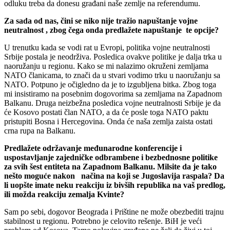
odluku treba da donesu građani naše zemlje na referendumu.
Za sada od nas, čini se niko nije tražio napuštanje vojne
neutralnost , zbog čega onda predlažete napuštanje te opcije?
U trenutku kada se vodi rat u Evropi, politika vojne neutralnosti
Srbije postala je neodrživa. Posledica ovakve politike je dalja trka u
naoružanju u regionu. Kako se mi nalazimo okruženi zemljama
NATO članicama, to znači da u stvari vodimo trku u naoružanju sa
NATO. Potpuno je očigledno da je to izgubljena bitka. Zbog toga
mi insistiramo na posebnim dogovorima sa zemljama na Zapadnom
Balkanu. Druga neizbežna posledica vojne neutralnosti Srbije je da
će Kosovo postati član NATO, a da će posle toga NATO paktu
pristupiti Bosna i Hercegovina. Onda će naša zemlja zaista ostati
crna rupa na Balkanu.
Predlažete održavanje međunarodne konferencije i
uspostavljanje zajedničke odbrambene i bezbednosne politike
za svih šest entiteta na Zapadnom Balkanu. Milsite da je tako
nešto moguće nakon načina na koji se Jugoslavija raspala? Da
li uopšte imate neku reakciju iz bivših republika na vaš predlog,
ili možda reakciju zemalja Kvinte?
Sam po sebi, dogovor Beograda i Prištine ne može obezbediti trajnu
stabilnost u regionu. Potrebno je celovito rešenje. BiH je veći