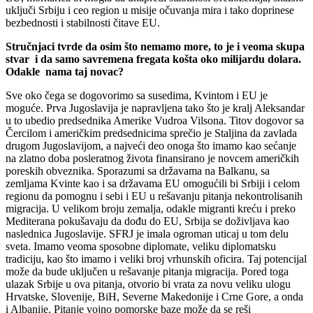
uključi Srbiju i ceo region u misije očuvanja mira i tako doprinese
bezbednosti i stabilnosti čitave EU.
Stručnjaci tvrde da osim što nemamo more, to je i veoma skupa
stvar i da samo savremena fregata košta oko milijardu dolara.
Odakle nama taj novac?
Sve oko čega se dogovorimo sa susedima, Kvintom i EU je
moguće. Prva Jugoslavija je napravljena tako što je kralj Aleksandar
u to ubedio predsednika Amerike Vudroa Vilsona. Titov dogovor sa
Čercilom i američkim predsednicima sprečio je Staljina da zavlada
drugom Jugoslavijom, a najveći deo onoga što imamo kao sećanje
na zlatno doba posleratnog života finansirano je novcem američkih
poreskih obveznika. Sporazumi sa državama na Balkanu, sa
zemljama Kvinte kao i sa državama EU omogućili bi Srbiji i celom
regionu da pomognu i sebi i EU u rešavanju pitanja nekontrolisanih
migracija. U velikom broju zemalja, odakle migranti kreću i preko
Mediterana pokušavaju da dođu do EU, Srbija se doživljava kao
naslednica Jugoslavije. SFRJ je imala ogroman uticaj u tom delu
sveta. Imamo veoma sposobne diplomate, veliku diplomatsku
tradiciju, kao što imamo i veliki broj vrhunskih oficira. Taj potencijal
može da bude uključen u rešavanje pitanja migracija. Pored toga
ulazak Srbije u ova pitanja, otvorio bi vrata za novu veliku ulogu
Hrvatske, Slovenije, BiH, Severne Makedonije i Crne Gore, a onda
i Albanije. Pitanje vojno pomorske baze može da se reši