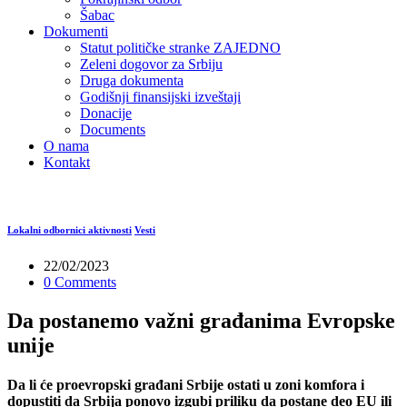
Šabac
Dokumenti
Statut političke stranke ZAJEDNO
Zeleni dogovor za Srbiju
Druga dokumenta
Godišnji finansijski izveštaji
Donacije
Documents
O nama
Kontakt
Lokalni odbornici aktivnosti
Vesti
22/02/2023
0 Comments
Da postanemo važni građanima Evropske
unije
Da li će proevropski građani Srbije ostati u zoni komfora i
dopustiti da Srbija ponovo izgubi priliku da postane deo EU ili