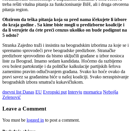
treba rešiti vitalna pitanja za funkcionisanje BiH, ali i druga otvorena
pitanja region.
Obzirom da teška pitanja koja su pred nama ičekujete li izbore
do kraja godine . Sa kime biste mogli u predizborne koalicije i
da li verujete da ćete preći cenzus ukoliko on bude podignut na
5 odsto?
Stranka Zajedno traži i insistira na beogradskim izborima za koje se i
spremamo sprovodeći prve beogradske predizbore. Stranačke
predizbore sprovodimo da bismo uključili građane u izbor nosioca
liste za Beograd. Imamo sedam kandidata. Hoćemo da razbijemo
ovu bolest partokratije i da političke kalkulacije partijskih šefova
zamenimo pravim odlučivanjem građana. Svako ko hoće ovako da
pravi savez sa građanima biće u našoj koaliciji. Svako neraspisivanje
beogradskih izbora smatraću kukavičlukom.
dnevni list Danas
EU
Evropski put
Intervju
mornarica
Nebojša
Zelenović
Leave a Comment
You must be
logged in
to post a comment.