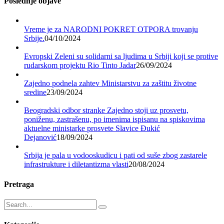
Poslednje objave
Vreme je za NARODNI POKRET OTPORA trovanju
Srbije.
04/10/2024
Evropski Zeleni su solidarni sa ljudima u Srbiji koji se protive
rudarskom projektu Rio Tinto Jadar
26/09/2024
Zajedno podnela zahtev Ministarstvu za zaštitu životne
sredine
23/09/2024
Beogradski odbor stranke Zajedno stoji uz prosvetu,
poniženu, zastrašenu, po imenima ispisanu na spiskovima
aktuelne ministarke prosvete Slavice Đukić
Dejanović
18/09/2024
Srbija je pala u vodooskudicu i pati od suše zbog zastarele
infrastrukture i diletantizma vlasti
20/08/2024
Pretraga