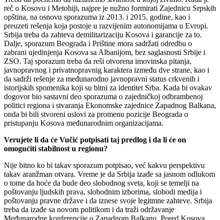
reč o Kosovu i Metohiji, najpre je nužno formirati Zajednicu Srpskih
opština, na osnovu sporazuma iz 2013. i 2015. godine, kao i
preuzeti rešenja koja postoje u razvijenim autonomijama u Evropi.
Srbija treba da zahteva demilitarizaciju Kosova i garancije za to.
Dalje, sporazum Beograda i Prištine mora sadržati odredbu o
zabrani ujedinjenja Kosova sa Albanijom, bez saglasnosti Srbije i
ZSO. Taj sporazum treba da reši otvorena imovinska pitanja,
javnopravnog i privatnopravnig karaktera između dve strane, kao i
da sadrži rešenje za međunarodno javnopravni status crkvenih i
istorijskih spomenika koji su bitni za identitet Srba. Kada bi ovakav
dogovor bio sastavni deo sporazuma o zajedničkoj odbrambenoj
politici regiona i stvaranja Ekonomske zajednice Zapadnog Balkana,
onda bi bili stvoreni uslovi za promenu pozicije Beograda o
pristupanju Kosova međunarodnim organizacijama.
Verujete li da će Vučić potpisati taj predlog i da li će on
omogućiti stabilnost u regionu?
Nije bitno ko bi takav sporazum potpisao, već kakvu perspektivu
takav aranžman otvara. Vreme je da Srbija izađe sa jasnom odlukom
o tome da hoće da bude deo slobodnog sveta, koji se temelji na
poštovanju ljudskih prava, slobodnim izborima, slobodi medija i
poštovanju pravne države i da iznese svoje legitmne zahteve. Srbija
treba da izađe sa novom politikom i da traži održavanje
Međunarodne konferencije o Zapadnom Balkanu. Pored Kosova