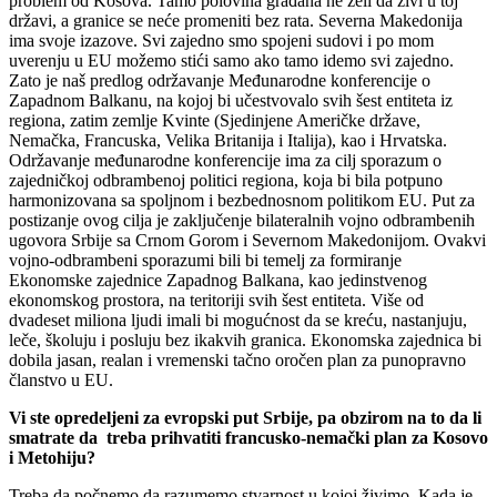
problem od Kosova. Tamo polovina građana ne želi da živi u toj
državi, a granice se neće promeniti bez rata. Severna Makedonija
ima svoje izazove. Svi zajedno smo spojeni sudovi i po mom
uverenju u EU možemo stići samo ako tamo idemo svi zajedno.
Zato je naš predlog održavanje Međunarodne konferencije o
Zapadnom Balkanu, na kojoj bi učestvovalo svih šest entiteta iz
regiona, zatim zemlje Kvinte (Sjedinjene Američke države,
Nemačka, Francuska, Velika Britanija i Italija), kao i Hrvatska.
Održavanje međunarodne konferencije ima za cilj sporazum o
zajedničkoj odbrambenoj politici regiona, koja bi bila potpuno
harmonizovana sa spoljnom i bezbednosnom politikom EU. Put za
postizanje ovog cilja je zaključenje bilateralnih vojno odbrambenih
ugovora Srbije sa Crnom Gorom i Severnom Makedonijom. Ovakvi
vojno-odbrambeni sporazumi bili bi temelj za formiranje
Ekonomske zajednice Zapadnog Balkana, kao jedinstvenog
ekonomskog prostora, na teritoriji svih šest entiteta. Više od
dvadeset miliona ljudi imali bi mogućnost da se kreću, nastanjuju,
leče, školuju i posluju bez ikakvih granica. Ekonomska zajednica bi
dobila jasan, realan i vremenski tačno oročen plan za punopravno
članstvo u EU.
Vi ste opredeljeni za evropski put Srbije, pa obzirom na to da li
smatrate da treba prihvatiti francusko-nemački plan za Kosovo
i Metohiju?
Treba da počnemo da razumemo stvarnost u kojoj živimo. Kada je