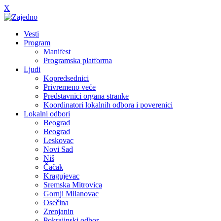
X
Vesti
Program
Manifest
Programska platforma
Ljudi
Kopredsednici
Privremeno veće
Predstavnici organa stranke
Koordinatori lokalnih odbora i poverenici
Lokalni odbori
Beograd
Beograd
Leskovac
Novi Sad
Niš
Čačak
Kragujevac
Sremska Mitrovica
Gornji Milanovac
Osečina
Zrenjanin
Pokrajinski odbor