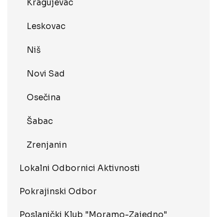
Kragujevac
Leskovac
Niš
Novi Sad
Osečina
Šabac
Zrenjanin
Lokalni Odbornici Aktivnosti
Pokrajinski Odbor
Poslanički Klub "Moramo-Zajedno"