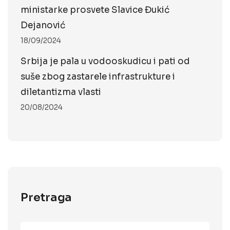
ministarke prosvete Slavice Đukić
Dejanović
18/09/2024
Srbija je pala u vodooskudicu i pati od
suše zbog zastarele infrastrukture i
diletantizma vlasti
20/08/2024
Pretraga