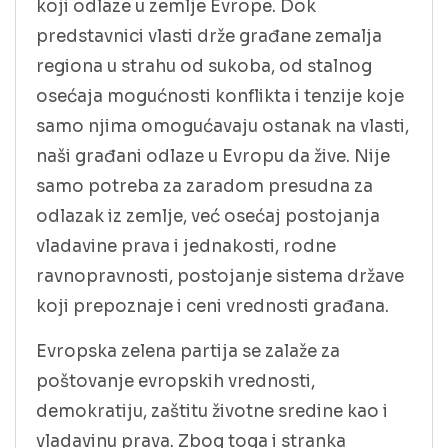
koji odlaze u zemlje Evrope. Dok
predstavnici vlasti drže građane zemalja
regiona u strahu od sukoba, od stalnog
osećaja mogućnosti konflikta i tenzije koje
samo njima omogućavaju ostanak na vlasti,
naši građani odlaze u Evropu da žive. Nije
samo potreba za zaradom presudna za
odlazak iz zemlje, već osećaj postojanja
vladavine prava i jednakosti, rodne
ravnopravnosti, postojanje sistema države
koji prepoznaje i ceni vrednosti građana.
Evropska zelena partija se zalaže za
poštovanje evropskih vrednosti,
demokratiju, zaštitu životne sredine kao i
vladavinu prava. Zbog toga i stranka