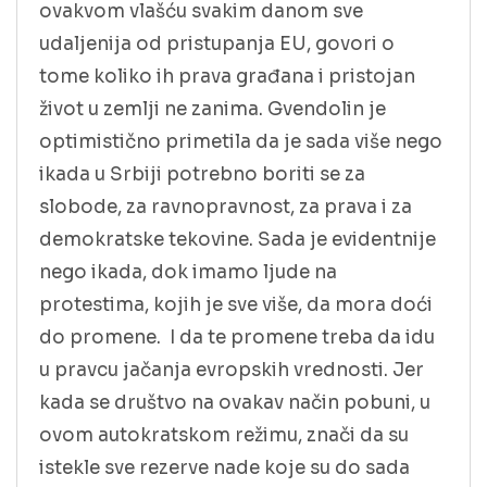
ovakvom vlašću svakim danom sve
udaljenija od pristupanja EU, govori o
tome koliko ih prava građana i pristojan
život u zemlji ne zanima. Gvendolin je
optimistično primetila da je sada više nego
ikada u Srbiji potrebno boriti se za
slobode, za ravnopravnost, za prava i za
demokratske tekovine. Sada je evidentnije
nego ikada, dok imamo ljude na
protestima, kojih je sve više, da mora doći
do promene. I da te promene treba da idu
u pravcu jačanja evropskih vrednosti. Jer
kada se društvo na ovakav način pobuni, u
ovom autokratskom režimu, znači da su
istekle sve rezerve nade koje su do sada