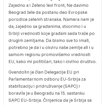
Zajedno a i Zeleno levi front, Ne davimo
Beograd žele da postanu deo Evropske
porodice zelenih stranaka. Namera nam je
da, zajedno sa građanima, stvorimo i u
Srbiji vrednosti koje građani sada traže po
drugim zemljama. Da bismo sve to imali,
potrebno je da i u okviru naše zemlje ali i u
samom regionu promovišemo vrednosti
EU, kako mi političari, tako i civilno društvo.
Gvendolin je član Delegacije EU pri
Parlamentarnom odboru EU-Srbija za
stabilizaciju i pridruživanje (SAPC) i
boravila je u Beogradu na 15. sastanku
SAPC EU-Srbija. Činjenica da je Srbija sa