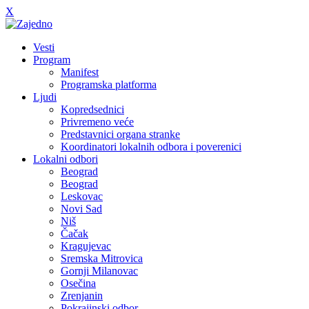
X
Vesti
Program
Manifest
Programska platforma
Ljudi
Kopredsednici
Privremeno veće
Predstavnici organa stranke
Koordinatori lokalnih odbora i poverenici
Lokalni odbori
Beograd
Beograd
Leskovac
Novi Sad
Niš
Čačak
Kragujevac
Sremska Mitrovica
Gornji Milanovac
Osečina
Zrenjanin
Pokrajinski odbor