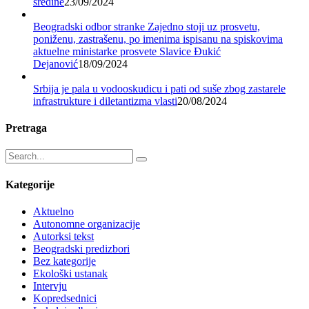
sredine
23/09/2024
Beogradski odbor stranke Zajedno stoji uz prosvetu,
poniženu, zastrašenu, po imenima ispisanu na spiskovima
aktuelne ministarke prosvete Slavice Đukić
Dejanović
18/09/2024
Srbija je pala u vodooskudicu i pati od suše zbog zastarele
infrastrukture i diletantizma vlasti
20/08/2024
Pretraga
Kategorije
Aktuelno
Autonomne organizacije
Autorksi tekst
Beogradski predizbori
Bez kategorije
Ekološki ustanak
Intervju
Kopredsednici