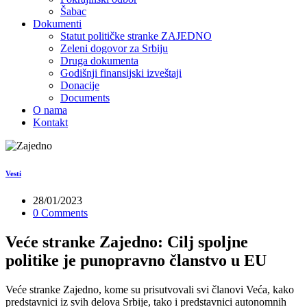
Šabac
Dokumenti
Statut političke stranke ZAJEDNO
Zeleni dogovor za Srbiju
Druga dokumenta
Godišnji finansijski izveštaji
Donacije
Documents
O nama
Kontakt
Vesti
28/01/2023
0 Comments
Veće stranke Zajedno: Cilj spoljne
politike je punopravno članstvo u EU
Veće stranke Zajedno, kome su prisutvovali svi članovi Veća, kako
predstavnici iz svih delova Srbije, tako i predstavnici autonomnih