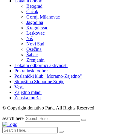
Lokalni odbori
Beograd
Čačak
Gornji Milanovac
Jagodina
Kragujevac
Leskovac
Niš
Novi Sad
Osečina
Šabac
Zrenjanin
Lokalni odbornici aktivnosti
Pokrajinski odbor
Poslanički klub "Moramo-Zajedno"
Skupština Slobodne Srbije
Vesti
Zajedno mladi
Ženska mreža
© Copyright donativo Park. All Rights Reserved
search here