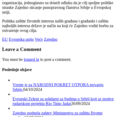
organizacija, jednoglasno su doneli odluku da je cilj spoljne politike
stranke Zajedno sticanje punopravnog članstva Srbije u Evropskoj
uniji.
Politika zaštite životnih interesa naših građana i građanki i zaštita
najboljih interesa države je način na koji će Zajedno voditi borbu za
ostvarenje ovog cilja.
EU
Evropska unija
Veće
Zajedno
Leave a Comment
You must be
logged in
to post a comment.
Poslednje objave
Vreme je za NARODNI POKRET OTPORA trovanju
Srbije.
04/10/2024
Evropski Zeleni su solidarni sa ljudima u Srbiji koji se protive
rudarskom projektu Rio Tinto Jadar
26/09/2024
Zajedno podnela zahtev Ministarstvu za zaštitu životne