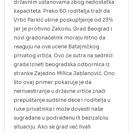
državnim ustanovama zbog nedostatka
kapaciteta. Preko 60 roditelja traži da
Vrtić Parkić ukine poskupljenje od 23%
jer je protivno Zakonu. Grad Beograd i
novi gradonačelnik moraju hitno da
reaguju na ove ucene Batajničkog
privatog vrtića. Ovo će sutra na sednici
grada izneti beogradska odbornica iz
stranke Zajedno Milica Jablanović. Ono
što ovaj primer pokazuje je da
neinvestiranje u državne vrtiće znači
prepuštanje sudbine dece i roditelja u
ruke privatnika i može dovesti naše
sugrađane u podređenu ili bezizalznu
situaciju. Ako se grad već hvali