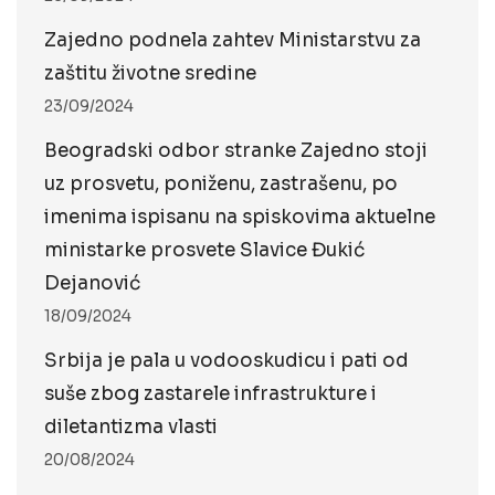
Zajedno podnela zahtev Ministarstvu za
zaštitu životne sredine
23/09/2024
Beogradski odbor stranke Zajedno stoji
uz prosvetu, poniženu, zastrašenu, po
imenima ispisanu na spiskovima aktuelne
ministarke prosvete Slavice Đukić
Dejanović
18/09/2024
Srbija je pala u vodooskudicu i pati od
suše zbog zastarele infrastrukture i
diletantizma vlasti
20/08/2024