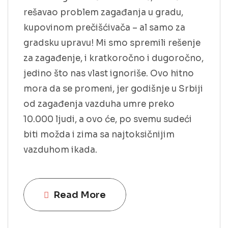
rešavao problem zagađanja u gradu,
kupovinom prečišćivača – al samo za
gradsku upravu! Mi smo spremili rešenje
za zagađenje, i kratkoročno i dugoročno,
jedino što nas vlast ignoriše. Ovo hitno
mora da se promeni, jer godišnje u Srbiji
od zagađenja vazduha umre preko
10.000 ljudi, a ovo će, po svemu sudeći
biti možda i zima sa najtoksičnijim
vazduhom ikada.
Read More