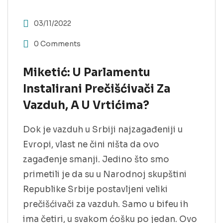
03/11/2022
0 Comments
Miketić: U Parlamentu
Instalirani Prečišćivači Za
Vazduh, A U Vrtićima?
Dok je vazduh u Srbiji najzagađeniji u
Evropi, vlast ne čini ništa da ovo
zagađenje smanji. Jedino što smo
primetili je da su u Narodnoj skupštini
Republike Srbije postavljeni veliki
prečišćivači za vazduh. Samo u bifeu ih
ima četiri, u svakom ćošku po jedan. Ovo