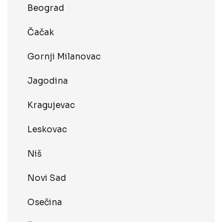
Beograd
Čačak
Gornji Milanovac
Jagodina
Kragujevac
Leskovac
Niš
Novi Sad
Osečina