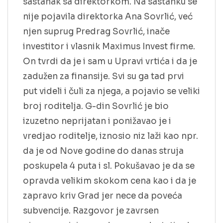
sastanak sa direktorkom. Na sastanku se
nije pojavila direktorka Ana Sovrlić, već
njen suprug Predrag Sovrlić, inače
investitor i vlasnik Maximus Invest firme.
On tvrdi da je i sam u Upravi vrtića i da je
zadužen za finansije. Svi su ga tad prvi
put videli i čuli za njega, a pojavio se veliki
broj roditelja. G-din Sovrlić je bio
izuzetno neprijatan i ponižavao je i
vredjao roditelje, iznosio niz laži kao npr.
da je od Nove godine do danas struja
poskupela 4 puta i sl. Pokušavao je da se
opravda velikim skokom cena kao i da je
zapravo kriv Grad jer nece da poveća
subvencije. Razgovor je zavrsen