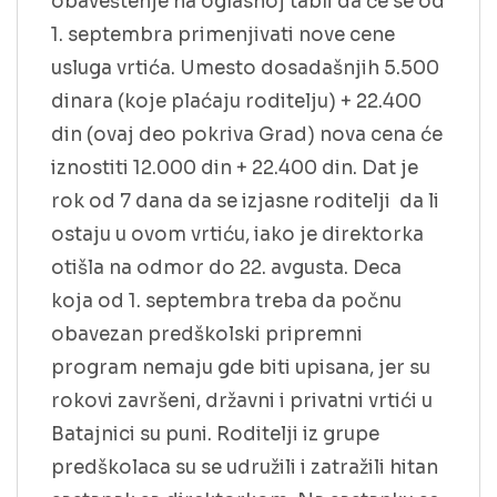
obaveštenje na oglasnoj tabli da će se od
1. septembra primenjivati nove cene
usluga vrtića. Umesto dosadašnjih 5.500
dinara (koje plaćaju roditelju) + 22.400
din (ovaj deo pokriva Grad) nova cena će
iznostiti 12.000 din + 22.400 din. Dat je
rok od 7 dana da se izjasne roditelji da li
ostaju u ovom vrtiću, iako je direktorka
otišla na odmor do 22. avgusta. Deca
koja od 1. septembra treba da počnu
obavezan predškolski pripremni
program nemaju gde biti upisana, jer su
rokovi završeni, državni i privatni vrtići u
Batajnici su puni. Roditelji iz grupe
predškolaca su se udružili i zatražili hitan