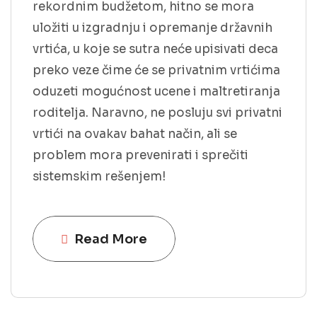
rekordnim budžetom, hitno se mora
uložiti u izgradnju i opremanje državnih
vrtića, u koje se sutra neće upisivati deca
preko veze čime će se privatnim vrtićima
oduzeti mogućnost ucene i maltretiranja
roditelja. Naravno, ne posluju svi privatni
vrtići na ovakav bahat način, ali se
problem mora prevenirati i sprečiti
sistemskim rešenjem!
Read More