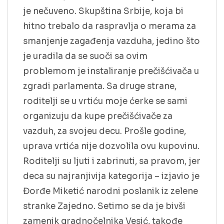
je nečuveno. Skupština Srbije, koja bi
hitno trebalo da raspravlja o merama za
smanjenje zagađenja vazduha, jedino što
je uradila da se suoči sa ovim
problemom je instaliranje prečišćivača u
zgradi parlamenta. Sa druge strane,
roditelji se u vrtiću moje ćerke se sami
organizuju da kupe prečišćivače za
vazduh, za svojeu decu. Prošle godine,
uprava vrtića nije dozvolila ovu kupovinu.
Roditelji su ljuti i zabrinuti, sa pravom, jer
deca su najranjivija kategorija – izjavio je
Đorđe Miketić narodni poslanik iz zelene
stranke Zajedno. Setimo se da je bivši
zamenik gradnočelnika Vesić, takođe