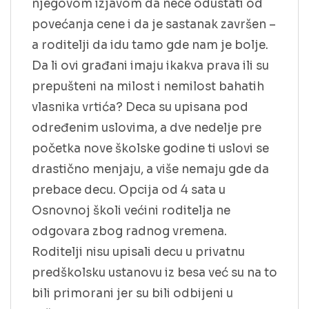
njegovom izjavom da nece odustati od
povećanja cene i da je sastanak završen –
a roditelji da idu tamo gde nam je bolje.
Da li ovi građani imaju ikakva prava ili su
prepušteni na milost i nemilost bahatih
vlasnika vrtića? Deca su upisana pod
određenim uslovima, a dve nedelje pre
početka nove školske godine ti uslovi se
drastično menjaju, a više nemaju gde da
prebace decu. Opcija od 4 sata u
Osnovnoj školi većini roditelja ne
odgovara zbog radnog vremena.
Roditelji nisu upisali decu u privatnu
predškolsku ustanovu iz besa već su na to
bili primorani jer su bili odbijeni u