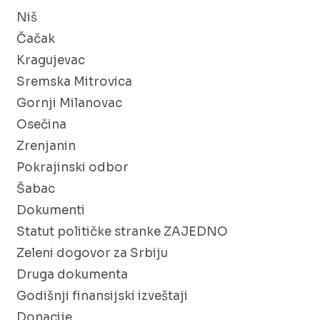
Niš
Čačak
Kragujevac
Sremska Mitrovica
Gornji Milanovac
Osečina
Zrenjanin
Pokrajinski odbor
Šabac
Dokumenti
Statut političke stranke ZAJEDNO
Zeleni dogovor za Srbiju
Druga dokumenta
Godišnji finansijski izveštaji
Donacije