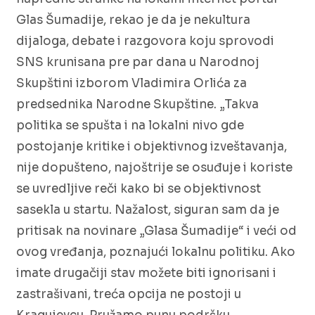
Glas Šumadije, rekao je da je nekultura
dijaloga, debate i razgovora koju sprovodi
SNS krunisana pre par dana u Narodnoj
Skupštini izborom Vladimira Orlića za
predsednika Narodne Skupštine. „Takva
politika se spušta i na lokalni nivo gde
postojanje kritike i objektivnog izveštavanja,
nije dopušteno, najoštrije se osuđuje i koriste
se uvredljive reči kako bi se objektivnost
sasekla u startu. Nažalost, siguran sam da je
pritisak na novinare „Glasa Šumadije“ i veći od
ovog vređanja, poznajući lokalnu politiku. Ako
imate drugačiji stav možete biti ignorisani i
zastrašivani, treća opcija ne postoji u