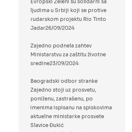
Evropski Zeleni su solidarni sa
ljudima u Srbiji koji se protive
rudarskom projektu Rio Tinto
Jadar
26/09/2024
Zajedno podnela zahtev
Ministarstvu za zaštitu životne
sredine
23/09/2024
Beogradski odbor stranke
Zajedno stoji uz prosvetu,
poniženu, zastrašenu, po
imenima ispisanu na spiskovima
aktuelne ministarke prosvete
Slavice Đukić