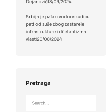
Dejanović
18/09/2024
Srbija je pala u vodooskudicu i
pati od suše zbog zastarele
infrastrukture i diletantizma
vlasti
20/08/2024
Pretraga