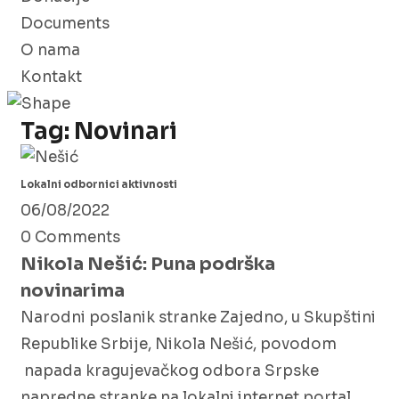
Documents
O nama
Kontakt
Tag:
Novinari
Lokalni odbornici aktivnosti
06/08/2022
0 Comments
Nikola Nešić: Puna podrška
novinarima
Narodni poslanik stranke Zajedno, u Skupštini
Republike Srbije, Nikola Nešić, povodom
napada kragujevačkog odbora Srpske
napredne stranke na lokalni internet portal