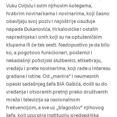
Vuku Cvijiću i svim njihovim kolegama,
hrabrim novinarkama i novinarima, koji časno
obavljaju svoj poziv i najoštrije osuđuje
napade Đukanovića, Hrkalovićke i ostalih
naprednjaka i onih koji su na optuženičkim
klupama ili će tek sesti. Nedopustivo je da bilo
ko, a pogotovo funkcioneri, poslanici i
nekadašnji policijski službenici, etiketiraju,
vređaju i prete novinarima, koji rade u interesu
građana i istine. Od „manira“ i neumesnih
opaski sadašnjeg šefa BIA Gašića, došli su do
vređanja i otvorenih pretnji preko društvenih
mreža i televizija sa nacionalnom
frekvencijom, a sve uz „blagoslov“ njihovog
šefa, koji uzurpira instituciju predsednika