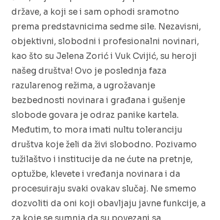
države, a koji se i sam ophodi sramotno
prema predstavnicima sedme sile. Nezavisni,
objektivni, slobodni i profesionalni novinari,
kao što su Jelena Zorić i Vuk Cvijić, su heroji
našeg društva! Ovo je poslednja faza
razularenog režima, a ugrožavanje
bezbednosti novinara i građana i gušenje
slobode govara je odraz panike kartela.
Međutim, to mora imati nultu toleranciju
društva koje želi da živi slobodno. Pozivamo
tužilaštvo i institucije da ne ćute na pretnje,
optužbe, klevete i vređanja novinara i da
procesuiraju svaki ovakav slučaj. Ne smemo
dozvoliti da oni koji obavljaju javne funkcije, a
za koje se sumnja da su povezani sa