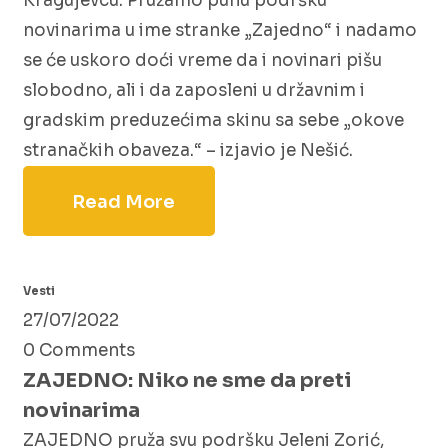
Kragujevcu. Pružamo punu podršku
novinarima u ime stranke „Zajedno“ i nadamo
se će uskoro doći vreme da i novinari pišu
slobodno, ali i da zaposleni u državnim i
gradskim preduzećima skinu sa sebe „okove
stranačkih obaveza.“ – izjavio je Nešić.
Read More
Vesti
27/07/2022
0 Comments
ZAJEDNO: Niko ne sme da preti
novinarima
ZAJEDNO pruža svu podršku Jeleni Zorić,