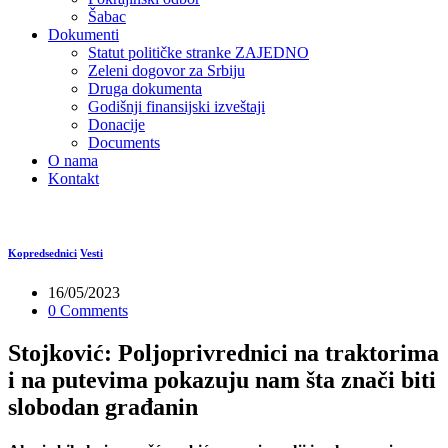
Šabac
Dokumenti
Statut političke stranke ZAJEDNO
Zeleni dogovor za Srbiju
Druga dokumenta
Godišnji finansijski izveštaji
Donacije
Documents
O nama
Kontakt
Kopredsednici
Vesti
16/05/2023
0 Comments
Stojković: Poljoprivrednici na traktorima
i na putevima pokazuju nam šta znači biti
slobodan građanin