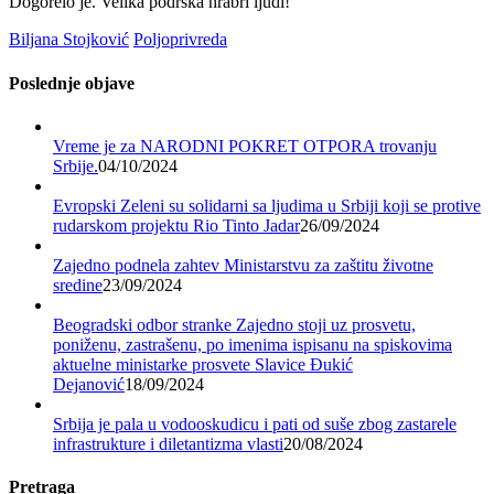
Dogorelo je. Velika podrška hrabri ljudi!
Biljana Stojković
Poljoprivreda
Poslednje objave
Vreme je za NARODNI POKRET OTPORA trovanju
Srbije.
04/10/2024
Evropski Zeleni su solidarni sa ljudima u Srbiji koji se protive
rudarskom projektu Rio Tinto Jadar
26/09/2024
Zajedno podnela zahtev Ministarstvu za zaštitu životne
sredine
23/09/2024
Beogradski odbor stranke Zajedno stoji uz prosvetu,
poniženu, zastrašenu, po imenima ispisanu na spiskovima
aktuelne ministarke prosvete Slavice Đukić
Dejanović
18/09/2024
Srbija je pala u vodooskudicu i pati od suše zbog zastarele
infrastrukture i diletantizma vlasti
20/08/2024
Pretraga