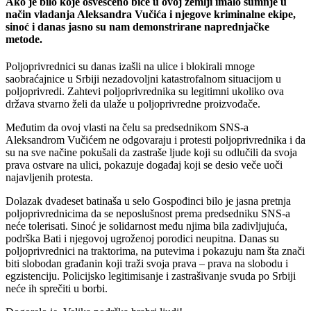
Ako je bilo koje osvešćeno biće u ovoj zemlji imalo sumnje u
način vladanja Aleksandra Vučića i njegove kriminalne ekipe,
sinoć i danas jasno su nam demonstrirane naprednjačke
metode.
Poljoprivrednici su danas izašli na ulice i blokirali mnoge
saobraćajnice u Srbiji nezadovoljni katastrofalnom situacijom u
poljoprivredi. Zahtevi poljoprivrednika su legitimni ukoliko ova
država stvarno želi da ulaže u poljoprivredne proizvođače.
Međutim da ovoj vlasti na čelu sa predsednikom SNS-a
Aleksandrom Vučićem ne odgovaraju i protesti poljoprivrednika i da
su na sve načine pokušali da zastraše ljude koji su odlučili da svoja
prava ostvare na ulici, pokazuje događaj koji se desio veče uoči
najavljenih protesta.
Dolazak dvadeset batinaša u selo Gospođinci bilo je jasna pretnja
poljoprivrednicima da se neposlušnost prema predsedniku SNS-a
neće tolerisati. Sinoć je solidarnost među njima bila zadivljujuća,
podrška Bati i njegovoj ugroženoj porodici neupitna. Danas su
poljoprivrednici na traktorima, na putevima i pokazuju nam šta znači
biti slobodan građanin koji traži svoja prava – prava na slobodu i
egzistenciju. Policijsko legitimisanje i zastrašivanje svuda po Srbiji
neće ih sprečiti u borbi.