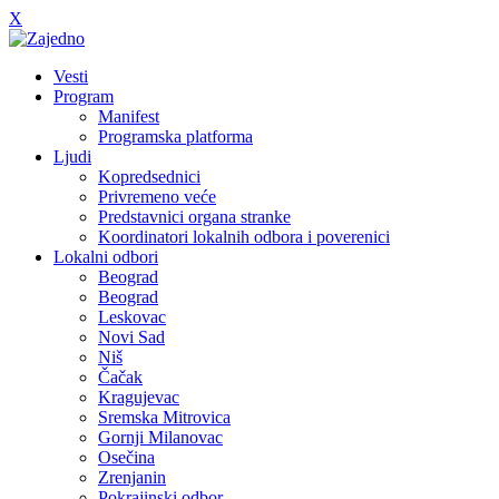
X
Vesti
Program
Manifest
Programska platforma
Ljudi
Kopredsednici
Privremeno veće
Predstavnici organa stranke
Koordinatori lokalnih odbora i poverenici
Lokalni odbori
Beograd
Beograd
Leskovac
Novi Sad
Niš
Čačak
Kragujevac
Sremska Mitrovica
Gornji Milanovac
Osečina
Zrenjanin
Pokrajinski odbor