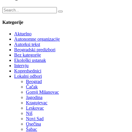
Kategorije
Aktuelno
Autonomne organizacije
Autorksi tekst
Beogradski predizbori
Bez kategorije
Ekološki ustanak
Intervju
Kopredsednici
Lokalni odbori
Beograd
Čačak
Gornji Milanovac
Jagodina
Kragujevac
Leskovac
Niš
Novi Sad
Osečina
Šabac