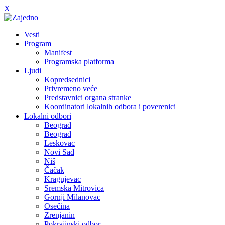
X
Vesti
Program
Manifest
Programska platforma
Ljudi
Kopredsednici
Privremeno veće
Predstavnici organa stranke
Koordinatori lokalnih odbora i poverenici
Lokalni odbori
Beograd
Beograd
Leskovac
Novi Sad
Niš
Čačak
Kragujevac
Sremska Mitrovica
Gornji Milanovac
Osečina
Zrenjanin
Pokrajinski odbor