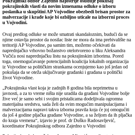
Pokrajinski odbor Zajedno najoštrije osuđuje pokušaj
pokrajinskih vlasti da novim izmenama odluke o izboru
poslanika u skupštini AP Vojvodine obezbedi brisan prostor za
malverzacije i krađe koje bi ozbiljno uticale na izborrni proces
u Vojvodini.
Ovaj predlog odluke se može smatrati skandaloznim, budući da se
njime ostavlja prostor da nosilac liste ne mora da ima prebivalište na
teritoriji AP Vojvodine, pa samim tim, možemo očekivati da
naprednjačko vrhovno božanstvo otelotvoreno u liku Aleksandra
Vučića nosi naprednjačku listu na pokrajinskim izborima. Pored
toga, onemogućavanje potencijalnih koalicija lokalnih organizacija
iz Vojvodine sa političkim strankama ocenjujemo kao još jedan od
pokušaja da se oteža uključivanje građanki i građana u politički
život Vojvodine.
„Pokrajinska vlast koja je zadnjih 8 godina bila neprimetna u
javnosti, a za to vreme ništa nije uradila da građani Vojvodine bolje
žive već je samo sebi i svojim pristalicama dodeljivala ogromna
materijalna sredstva, sada želi da svim mogućim manipulacijama i
malverzacijama napravi takva izborna pravila koja će joj omogućiti
da još 4 godine pljačka građane Vojvodine, a sa željom da ih pljačka
do kraja vremena“, izjavio je prof. dr Duško Radosavljević,
koordinator Pokrajinskog odbora Zajedno u Vojvodini