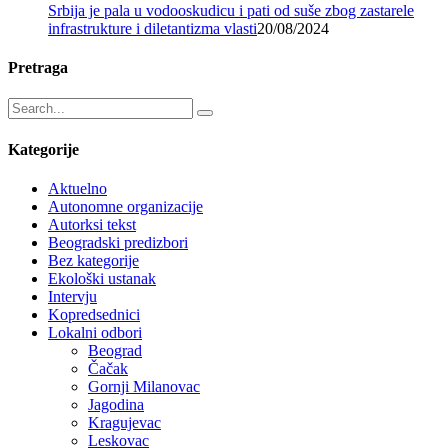
Srbija je pala u vodooskudicu i pati od suše zbog zastarele
infrastrukture i diletantizma vlasti
20/08/2024
Pretraga
Kategorije
Aktuelno
Autonomne organizacije
Autorksi tekst
Beogradski predizbori
Bez kategorije
Ekološki ustanak
Intervju
Kopredsednici
Lokalni odbori
Beograd
Čačak
Gornji Milanovac
Jagodina
Kragujevac
Leskovac