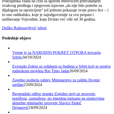
Pokrajinska vlada na čelu sa Igorom Mirovićem prihvatanjem
ovakvog predloga i njegovom izjavom „da nije bilo potrebe za
dijalogom sa opozicijom“ još jednom pokazuje svoje pravo lice – i
to ono radikalsko, koje je najodgovornije za svu propast i
uništavanje Vojvodine, koju živimo već više od 30 godina.
Duško Radosavljević
izbori
Poslednje objave
Vreme je za NARODNI POKRET OTPORA trovanju
Srbije.
04/10/2024
Evropski Zeleni su solidarni sa ljudima u Srbiji koji se protive
rudarskom projektu Rio Tinto Jadar
26/09/2024
Zajedno podnela zahtev Ministarstvu za zaštitu životne
sredine
23/09/2024
Beogradski odbor stranke Zajedno stoji uz prosvetu,
poniženu, zastrašenu, po imenima ispisanu na spiskovima
aktuelne ministarke prosvete Slavice Đukić
Dejanović
18/09/2024