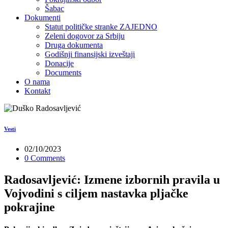
Šabac
Dokumenti
Statut političke stranke ZAJEDNO
Zeleni dogovor za Srbiju
Druga dokumenta
Godišnji finansijski izveštaji
Donacije
Documents
O nama
Kontakt
Vesti
02/10/2023
0 Comments
Radosavljević: Izmene izbornih pravila u
Vojvodini s ciljem nastavka pljačke
pokrajine