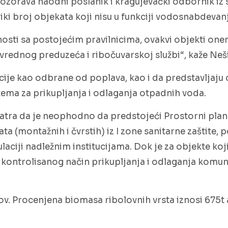
ozorava naodni poslanik i kragujevaćki odbornik iz 
liki broj objekata koji nisu u funkciji vodosnabdevan
tnosti sa postojećim pravilnicima, ovakvi objekti o
rednog preduzeća i ribočuvarskoj službi“, kaže Neši
ije kao odbrane od poplava, kao i da predstavljaju o
tema za prikupljanja i odlaganja otpadnih voda.
smatra da je neophodno da predstojeći Prostorni pl
ta (montažnih i čvrstih) iz I zone sanitarne zaštite, 
ciji nadležnim institucijama. Dok je za objekte ko
 kontrolisanog način prikupljanja i odlaganja komun
olov. Procenjena biomasa ribolovnih vrsta iznosi 675t