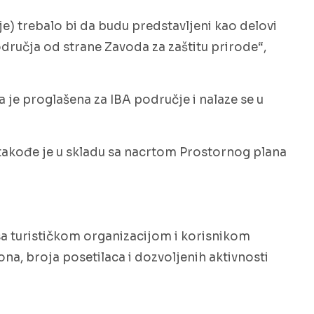
e) trebalo bi da budu predstavljeni kao delovi
odručja od strane Zavoda za zaštitu prirode“,
a je proglašena za IBA područje i nalaze se u
 takođe je u skladu sa nacrtom Prostornog plana
i sa turističkom organizacijom i korisnikom
ona, broja posetilaca i dozvoljenih aktivnosti