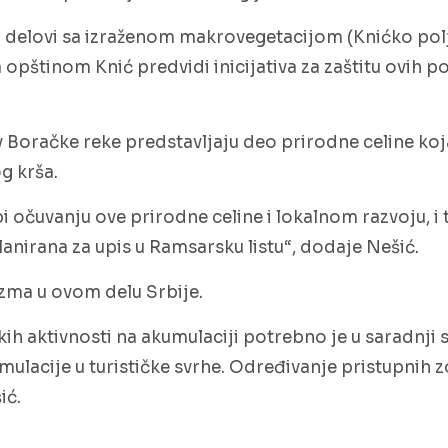
 i delovi sa izraženom makrovegetacijom (Knićko polj
 opštinom Knić predvidi inicijativa za zaštitu ovih p
v Boračke reke predstavljaju deo prirodne celine koj
g krša.
 očuvanju ove prirodne celine i lokalnom razvoju, i
anirana za upis u Ramsarsku listu“, dodaje Nešić.
rizma u ovom delu Srbije.
čkih aktivnosti na akumulaciji potrebno je u saradnj
ulacije u turističke svrhe. Određivanje pristupnih z
ić.