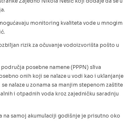
stranke Zajedno Nikola Nešić koji dodaje da se u
ja.
nemogućavaju monitoring kvaliteta vode u mnogim
ć.
zbiljan rizik za očuvanje vodoizvorišta pošto u
an područja posebne namene (PPPN) sliva
posebno onih koji se nalaze u vodi kao i uklanjanje
ji se nalaze u zonama sa manjim stepenom zaštite
alnih i otpadnih voda kroz zajedničku saradnju
 a na samoj akumulaciji godišnje je prisutno oko