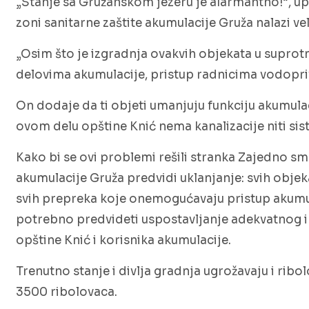
„Stanje sa Gružanskom jezeru je alarmantno!“, up
zoni sanitarne zaštite akumulacije Gruža nalazi ve
„Osim što je izgradnja ovakvih objekata u supro
delovima akumulacije, pristup radnicima vodopriv
On dodaje da ti objeti umanjuju funkciju akumulac
ovom delu opštine Knić nema kanalizacije niti sis
Kako bi se ovi problemi rešili stranka Zajedno 
akumulacije Gruža predvidi uklanjanje: svih objeka
svih prepreka koje onemogućavaju pristup akumula
potrebno predvideti uspostavljanje adekvatnog i
opštine Knić i korisnika akumulacije.
Trenutno stanje i divlja gradnja ugrožavaju i rib
3500 ribolovaca.