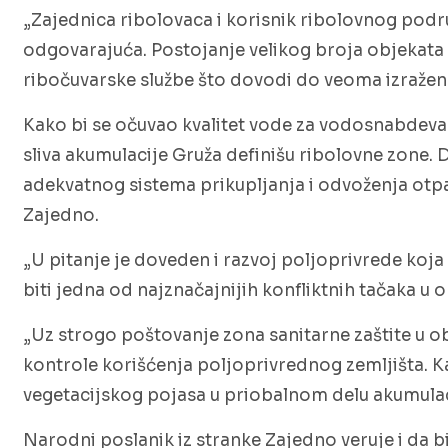
„Zajednica ribolovaca i korisnik ribolovnog podru
odgovarajuća. Postojanje velikog broja objekata 
ribočuvarske službe što dovodi do veoma izraženo
Kako bi se očuvao kvalitet vode za vodosnabdev
sliva akumulacije Gruža definišu ribolovne zone. 
adekvatnog sistema prikupljanja i odvoženja otpad
Zajedno.
„U pitanje je doveden i razvoj poljoprivrede koja 
biti jedna od najznačajnijih konfliktnih tačaka u
„Uz strogo poštovanje zona sanitarne zaštite u 
kontrole korišćenja poljoprivrednog zemljišta. K
vegetacijskog pojasa u priobalnom delu akumulacij
Narodni poslanik iz stranke Zajedno veruje i da b