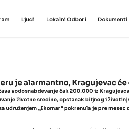
ram
Ljudi
Lokalni Odbori
Dokumenti
eru je alarmantno, Kragujevac će 
va vodosnabdevanje čak 200.000 iz Kragujevca, K
uvanje životne sredine, opstanak biljnog i životinj
 sa udruženjem „Ekomar“ pokrenula je pre mesec 