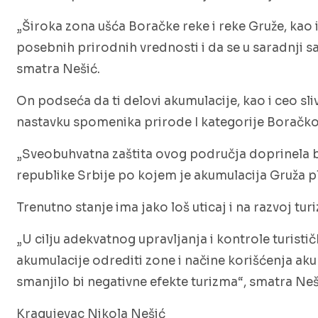
„Široka zona ušća Boračke reke i reke Gruže, kao
posebnih prirodnih vrednosti i da se u saradnji sa
smatra Nešić.
On podseća da ti delovi akumulacije, kao i ceo sli
nastavku spomenika prirode I kategorije Boračko
„Sveobuhvatna zaštita ovog područja doprinela bi
republike Srbije po kojem je akumulacija Gruža pl
Trenutno stanje ima jako loš uticaj i na razvoj tu
„U cilju adekvatnog upravljanja i kontrole turisti
akumulacije odrediti zone i načine korišćenja akum
smanjilo bi negativne efekte turizma“, smatra Neš
Kragujevac
Nikola Nešić