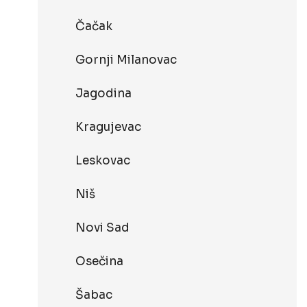
Čačak
Gornji Milanovac
Jagodina
Kragujevac
Leskovac
Niš
Novi Sad
Osečina
Šabac