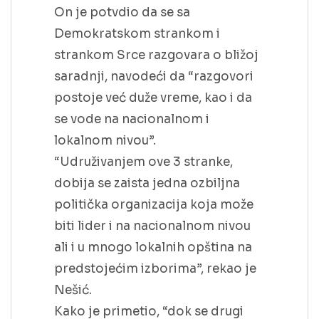
On je potvdio da se sa
Demokratskom strankom i
strankom Srce razgovara o bližoj
saradnji, navodeći da “razgovori
postoje već duže vreme, kao i da
se vode na nacionalnom i
lokalnom nivou”.
“Udruživanjem ove 3 stranke,
dobija se zaista jedna ozbiljna
politička organizacija koja može
biti lider i na nacionalnom nivou
ali i u mnogo lokalnih opština na
predstojećim izborima”, rekao je
Nešić.
Kako je primetio, “dok se drugi