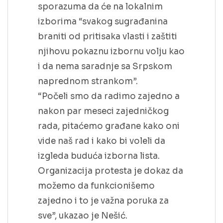
sporazuma da će na lokalnim
izborima “svakog sugrađanina
braniti od pritisaka vlasti i zaštiti
njihovu pokaznu izbornu volju kao
i da nema saradnje sa Srpskom
naprednom strankom”.
“Počeli smo da radimo zajedno a
nakon par meseci zajedničkog
rada, pitaćemo građane kako oni
vide naš rad i kako bi voleli da
izgleda buduća izborna lista.
Organizacija protesta je dokaz da
možemo da funkcionišemo
zajedno i to je važna poruka za
sve”, ukazao je Nešić.