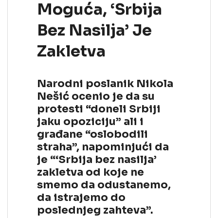
Moguća, ‘Srbija
Bez Nasilja’ Je
Zakletva
Narodni poslanik Nikola
Nešić ocenio je da su
protesti “doneli Srbiji
jaku opoziciju” ali i
građane “oslobodili
straha”, napominjući da
je “‘Srbija bez nasilja’
zakletva od koje ne
smemo da odustanemo,
da istrajemo do
poslednjeg zahteva”.