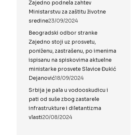
Zajedno podnela zahtev
Ministarstvu za zaštitu životne
sredine
23/09/2024
Beogradski odbor stranke
Zajedno stoji uz prosvetu,
poniženu, zastrašenu, po imenima
ispisanu na spiskovima aktuelne
ministarke prosvete Slavice Đukić
Dejanović
18/09/2024
Srbija je pala u vodooskudicu i
pati od suše zbog zastarele
infrastrukture i diletantizma
vlasti
20/08/2024