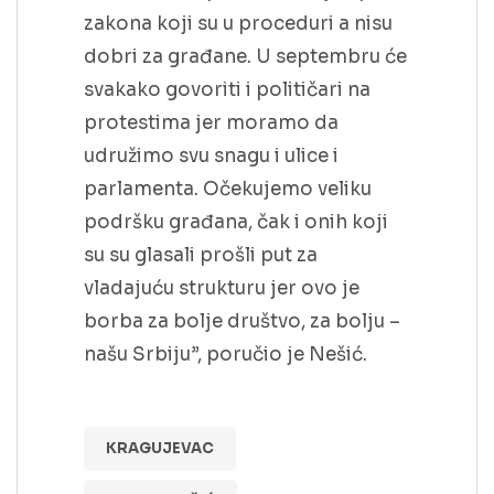
zakona koji su u proceduri a nisu
dobri za građane. U septembru će
svakako govoriti i političari na
protestima jer moramo da
udružimo svu snagu i ulice i
parlamenta. Očekujemo veliku
podršku građana, čak i onih koji
su su glasali prošli put za
vladajuću strukturu jer ovo je
borba za bolje društvo, za bolju –
našu Srbiju”, poručio je Nešić.
KRAGUJEVAC