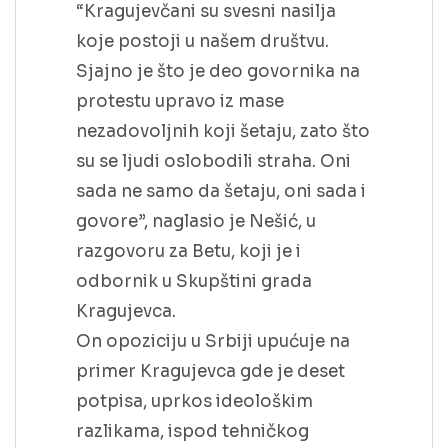
“Kragujevčani su svesni nasilja
koje postoji u našem društvu.
Sjajno je što je deo govornika na
protestu upravo iz mase
nezadovoljnih koji šetaju, zato što
su se ljudi oslobodili straha. Oni
sada ne samo da šetaju, oni sada i
govore”, naglasio je Nešić, u
razgovoru za Betu, koji je i
odbornik u Skupštini grada
Kragujevca.
On opoziciju u Srbiji upućuje na
primer Kragujevca gde je deset
potpisa, uprkos ideološkim
razlikama, ispod tehničkog