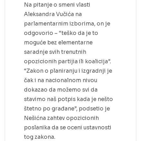
Na pitanje o smeni vlasti
Aleksandra Vučića na
parlamentarnim izborima, on je
odgovorio – “teško da je to
moguće bez elementarne
saradnje svih trenutnih
opozicionih partijia ili koalicija”.
“Zakon o planiranju i izgradnji je
čak i na nacionalnom nivou
dokazao da možemo svi da
stavimo naš potpis kada je nešto
štetno po građane”, podsetio je
Nešićna zahtev opozicionih
poslanika da se oceni ustavnosti
tog zakona.