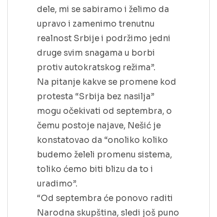
dele, mi se sabiramo i želimo da
upravo i zamenimo trenutnu
realnost Srbije i podržimo jedni
druge svim snagama u borbi
protiv autokratskog režima”.
Na pitanje kakve se promene kod
protesta “Srbija bez nasilja”
mogu očekivati od septembra, o
čemu postoje najave, Nešić je
konstatovao da “onoliko koliko
budemo želeli promenu sistema,
toliko ćemo biti blizu da to i
uradimo”.
“Od septembra će ponovo raditi
Narodna skupština, sledi još puno