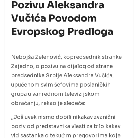
Pozivu Aleksandra
Vučića Povodom
Evropskog Predloga
Nebojša Zelenović, kopredsednik stranke
Zajedno, o pozivu na dijalog od strane
predsednika Srbije Aleksandra Vučića,
upućenom svim šefovima poslaničkih
grupa u vanrednom televizijskom
obraćanju, rekao je sledeće:
,,Još uvek nismo dobili nikakav zvanični
poziv od predstavnika vlasti za bilo kakav
vid sastanka o tekućim pregovorima koje