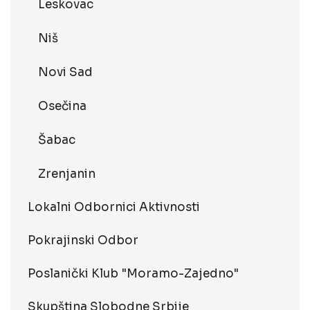
Leskovac
Niš
Novi Sad
Osečina
Šabac
Zrenjanin
Lokalni Odbornici Aktivnosti
Pokrajinski Odbor
Poslanički Klub "Moramo-Zajedno"
Skupština Slobodne Srbije