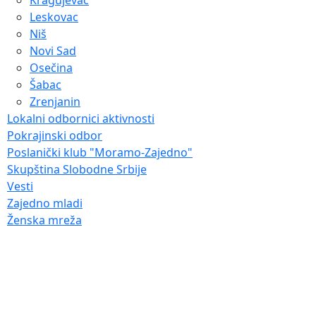
Leskovac
Niš
Novi Sad
Osečina
Šabac
Zrenjanin
Lokalni odbornici aktivnosti
Pokrajinski odbor
Poslanički klub "Moramo-Zajedno"
Skupština Slobodne Srbije
Vesti
Zajedno mladi
Ženska mreža