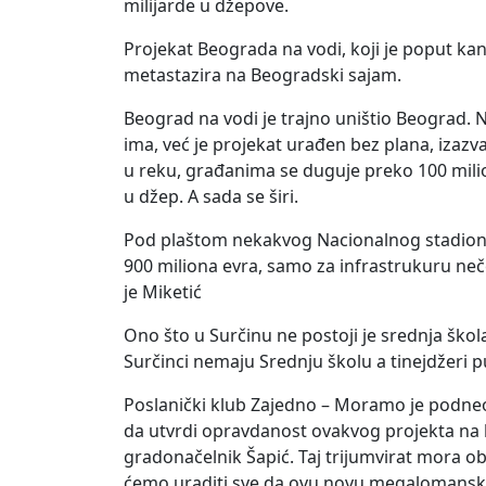
milijarde u džepove.
Projekat Beograda na vodi, koji je poput ka
metastazira na Beogradski sajam.
Beograd na vodi je trajno uništio Beograd. 
ima, već je projekat urađen bez plana, izazv
u reku, građanima se duguje preko 100 milion
u džep. A sada se širi.
Pod plaštom nekakvog Nacionalnog stadiona, 
900 miliona evra, samo za infrastrukuru nečeg
je Miketić
Ono što u Surčinu ne postoji je srednja škola
Surčinci nemaju Srednju školu a tinejdžeri p
Poslanički klub Zajedno – Moramo je podne
da utvrdi opravdanost ovakvog projekta na koj
gradonačelnik Šapić. Taj trijumvirat mora obj
ćemo uraditi sve da ovu novu megalomansku 