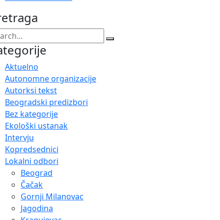
retraga
ategorije
Aktuelno
Autonomne organizacije
Autorksi tekst
Beogradski predizbori
Bez kategorije
Ekološki ustanak
Intervju
Kopredsednici
Lokalni odbori
Beograd
Čačak
Gornji Milanovac
Jagodina
Kragujevac