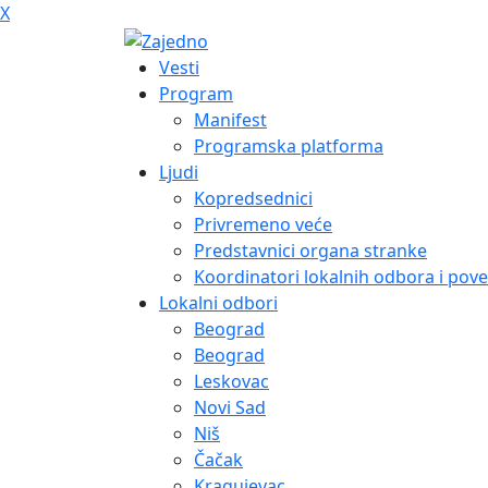
X
Vesti
Program
Manifest
Programska platforma
Ljudi
Kopredsednici
Privremeno veće
Predstavnici organa stranke
Koordinatori lokalnih odbora i pove
Lokalni odbori
Beograd
Beograd
Leskovac
Novi Sad
Niš
Čačak
Kragujevac