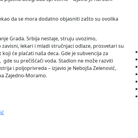
rekao da se mora dodatno objasniti zašto su ovolika
iranje Grada. Srbija nestaje, struju uvozimo,
zavisni, lekari i mladi stručnjaci odlaze, prosvetari su
 koji će plaćati naša deca. Gde je subvencija za
i, gde su prečišćači voda. Stadion ne može razviti
ija i poljoprivreda – izjavio je Nebojša Zelenović,
uba Zajedno-Moramo.
ić