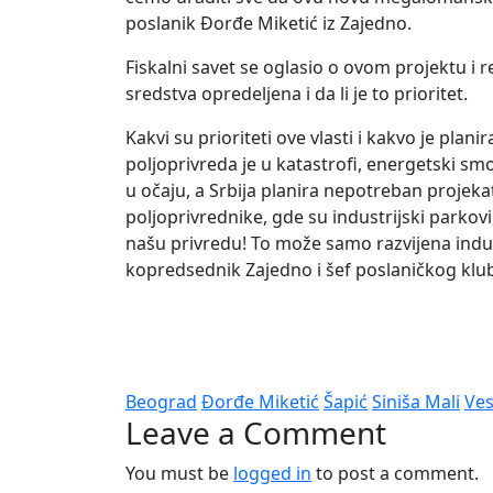
poslanik Đorđe Miketić iz Zajedno.
Fiskalni savet se oglasio o ovom projektu i 
sredstva opredeljena i da li je to prioritet.
Kakvi su prioriteti ove vlasti i kakvo je plan
poljoprivreda je u katastrofi, energetski smo 
u očaju, a Srbija planira nepotreban projekat
poljoprivrednike, gde su industrijski parkov
našu privredu! To može samo razvijena industr
kopredsednik Zajedno i šef poslaničkog kl
Beograd
Đorđe Miketić
Šapić
Siniša Mali
Ves
Leave a Comment
You must be
logged in
to post a comment.