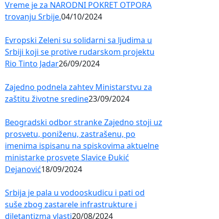
Vreme je za NARODNI POKRET OTPORA
trovanju Srbije.
04/10/2024
Evropski Zeleni su solidarni sa ljudima u
Srbiji koji se protive rudarskom projektu
Rio Tinto Jadar
26/09/2024
Zajedno podnela zahtev Ministarstvu za
zaštitu životne sredine
23/09/2024
Beogradski odbor stranke Zajedno stoji uz
prosvetu, poniženu, zastrašenu, po
imenima ispisanu na spiskovima aktuelne
ministarke prosvete Slavice Đukić
Dejanović
18/09/2024
Srbija je pala u vodooskudicu i pati od
suše zbog zastarele infrastrukture i
diletantizma vlasti
20/08/2024