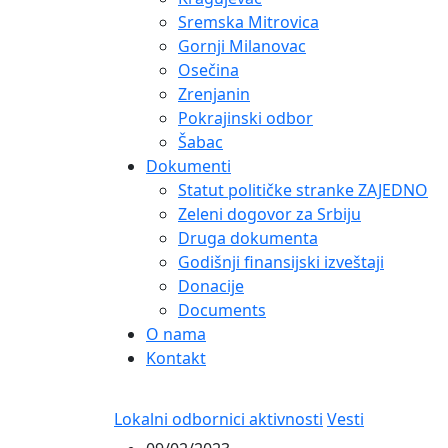
Sremska Mitrovica
Gornji Milanovac
Osečina
Zrenjanin
Pokrajinski odbor
Šabac
Dokumenti
Statut političke stranke ZAJEDNO
Zeleni dogovor za Srbiju
Druga dokumenta
Godišnji finansijski izveštaji
Donacije
Documents
O nama
Kontakt
Lokalni odbornici aktivnosti
Vesti