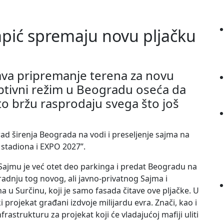
Šapić spremaju novu pljačku
va pripremanje terena za novu
tivni režim u Beogradu oseća da
 što bržu rasprodaju svega što još
d širenja Beograda na vodi i preseljenje sajma na
stadiona i EXPO 2027”.
Sajmu je već otet deo parkinga i predat Beogradu na
zgradnju tog novog, ali javno-privatnog Sajma i
u Surčinu, koji je samo fasada čitave ove pljačke. U
 projekat građani izdvoje milijardu evra. Znači, kao i
frastrukturu za projekat koji će vladajućoj mafiji uliti