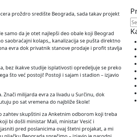
P
ncera proždro središte Beograda, sada takav projekt
K
Ne samo da je otet najlepši deo obale koji Beograd
ao saobraćajni kolaps,, kanalizacija se pušta direktno
a evra dok privatnik stanove prodaje i profit stavlja
bez ikakve studije isplativosti opredeljuje se preko
a što već postoji! Postoji i sajam i stadion – izjavio
. Znači milijarda evra za livadu u Surčinu, dok
utuju po sat vremena do najbliže škole!
o zahtev skupštini za Anketnim odborom koji treba
i bi došli ministar Mali, ministar Vesić i
asniti pred poslanicima ovaj štetni projakat, a mi
pljačku Beograda sprečimo – izjavio je narodni