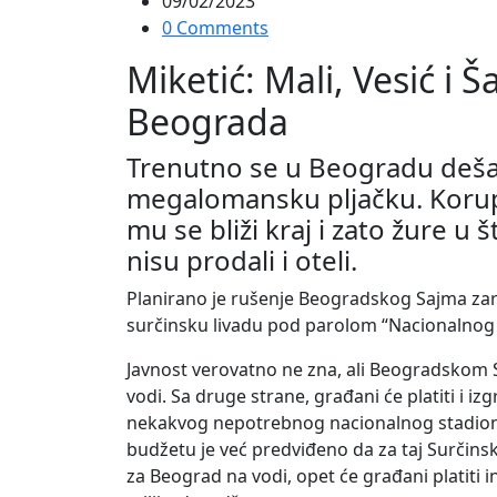
09/02/2023
0 Comments
Miketić: Mali, Vesić i 
Beograda
Trenutno se u Beogradu deša
megalomansku pljačku. Korup
mu se bliži kraj i zato žure u
nisu prodali i oteli.
Planirano je rušenje Beogradskog Sajma zara
surčinsku livadu pod parolom “Nacionalnog 
Javnost verovatno ne zna, ali Beogradskom 
vodi. Sa druge strane, građani će platiti i i
nekakvog nepotrebnog nacionalnog stadiona 
budžetu je već predviđeno da za taj Surčinski
za Beograd na vodi, opet će građani platiti in