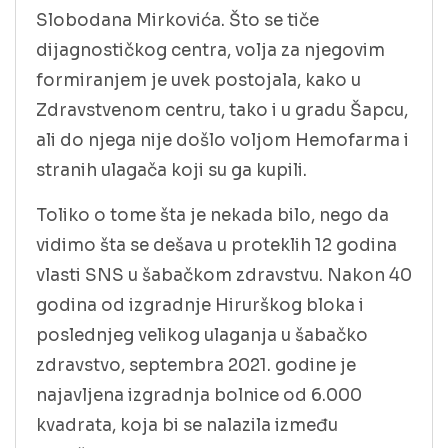
Slobodana Mirkovića. Što se tiče
dijagnostičkog centra, volja za njegovim
formiranjem je uvek postojala, kako u
Zdravstvenom centru, tako i u gradu Šapcu,
ali do njega nije došlo voljom Hemofarma i
stranih ulagača koji su ga kupili.
Toliko o tome šta je nekada bilo, nego da
vidimo šta se dešava u proteklih 12 godina
vlasti SNS u šabačkom zdravstvu. Nakon 40
godina od izgradnje Hirurškog bloka i
poslednjeg velikog ulaganja u šabačko
zdravstvo, septembra 2021. godine je
najavljena izgradnja bolnice od 6.000
kvadrata, koja bi se nalazila između