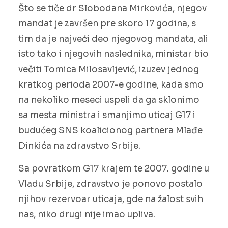
Što se tiče dr Slobodana Mirkovića, njegov
mandat je završen pre skoro 17 godina, s
tim da je najveći deo njegovog mandata, ali
isto tako i njegovih naslednika, ministar bio
večiti Tomica Milosavljević, izuzev jednog
kratkog perioda 2007-e godine, kada smo
na nekoliko meseci uspeli da ga sklonimo
sa mesta ministra i smanjimo uticaj G17 i
budućeg SNS koalicionog partnera Mlađe
Dinkića na zdravstvo Srbije.
Sa povratkom G17 krajem te 2007. godine u
Vladu Srbije, zdravstvo je ponovo postalo
njihov rezervoar uticaja, gde na žalost svih
nas, niko drugi nije imao upliva.