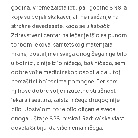
godina. Vreme zaista leti, pa i godine SNS-a
koje su pojeli skakavci, ali ne i sećanje na
strašne devedesete, kada se u šabački
Zdravstveni centar na lečenje išlo sa punom
torbom lekova, sanitetskog materijala,
hrane, posteljine i svega onog čega nije bilo
u bolnici, a nije bilo ničega, baš ničega, sem
dobre volje medicinskog osoblja da u toj
nemaštini bolesnima pomogne. Jer sem
njihove dobre volje i izuzetne stručnosti
lekara i sestara, zaista ničega drugog nije
bilo. Uostalom, to je bilo oličenje svega
onoga u šta je SPS-ovska i Radikalska vlast
dovela Srbiju, da više nema ničega.