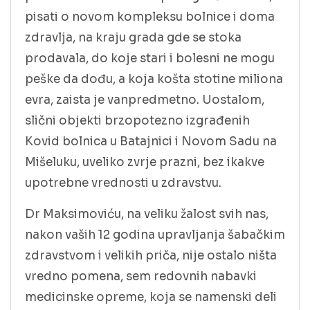
pisati o novom kompleksu bolnice i doma
zdravlja, na kraju grada gde se stoka
prodavala, do koje stari i bolesni ne mogu
peške da dođu, a koja košta stotine miliona
evra, zaista je vanpredmetno. Uostalom,
slični objekti brzopotezno izgrađenih
Kovid bolnica u Batajnici i Novom Sadu na
Mišeluku, uveliko zvrje prazni, bez ikakve
upotrebne vrednosti u zdravstvu.
Dr Maksimoviću, na veliku žalost svih nas,
nakon vaših 12 godina upravljanja šabačkim
zdravstvom i velikih priča, nije ostalo ništa
vredno pomena, sem redovnih nabavki
medicinske opreme, koja se namenski deli