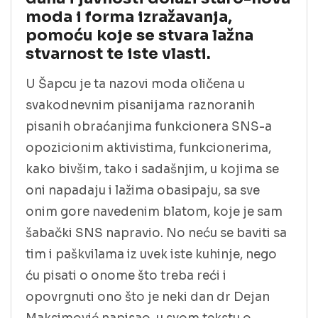
moda i forma izražavanja,
pomoću koje se stvara lažna
stvarnost te iste vlasti.
U Šapcu je ta nazovi moda oličena u
svakodnevnim pisanijama raznoranih
pisanih obraćanjima funkcionera SNS-a
opozicionim aktivistima, funkcionerima,
kako bivšim, tako i sadašnjim, u kojima se
oni napadaju i lažima obasipaju, sa sve
onim gore navedenim blatom, koje je sam
šabački SNS napravio. No neću se baviti sa
tim i paškvilama iz uvek iste kuhinje, nego
ću pisati o onome što treba reći i
opovrgnuti ono što je neki dan dr Dejan