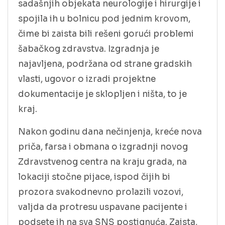
sadašnjih objekata neurologije i hirurgije i
spojila ih u bolnicu pod jednim krovom,
čime bi zaista bili rešeni gorući problemi
šabačkog zdravstva. Izgradnja je
najavljena, podržana od strane gradskih
vlasti, ugovor o izradi projektne
dokumentacije je sklopljen i ništa, to je
kraj.
Nakon godinu dana nečinjenja, kreće nova
priča, farsa i obmana o izgradnji novog
Zdravstvenog centra na kraju grada, na
lokaciji stočne pijace, ispod čijih bi
prozora svakodnevno prolazili vozovi,
valjda da protresu uspavane pacijente i
podsete ih na sva SNS postignuća. Zaista,