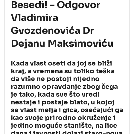
Besedi! – Odgovor
Vladimira
Gvozdenovića Dr
Dejanu Maksimoviću
Kada vlast oseti da joj se bliži
kraj, a vremena su toliko teška
da više ne postoji nijedno
razumno opravdanje zbog čega
je tako, kada sve što vredi
nestaje i postaje blato, u kojoj
se vlast melja i gica, osećajući ga
kao svoje prirodno okruženje i
jedino moguće stanište, na lice
dana i javnosti dolazi staro-nova