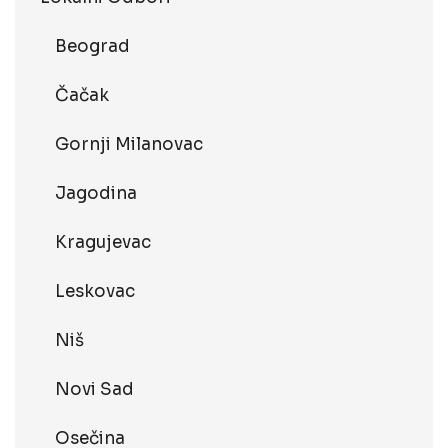
Beograd
Čačak
Gornji Milanovac
Jagodina
Kragujevac
Leskovac
Niš
Novi Sad
Osečina