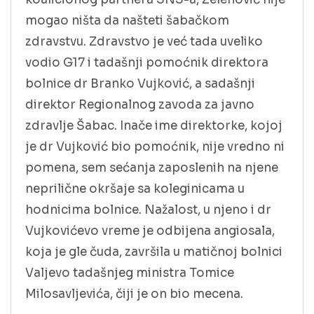
mogao ništa da našteti šabačkom
zdravstvu. Zdravstvo je već tada uveliko
vodio G17 i tadašnji pomoćnik direktora
bolnice dr Branko Vujković, a sadašnji
direktor Regionalnog zavoda za javno
zdravlje Šabac. Inače ime direktorke, kojoj
je dr Vujković bio pomoćnik, nije vredno ni
pomena, sem sećanja zaposlenih na njene
neprilične okršaje sa koleginicama u
hodnicima bolnice. Nažalost, u njeno i dr
Vujkovićevo vreme je odbijena angiosala,
koja je gle čuda, završila u matičnoj bolnici
Valjevo tadašnjeg ministra Tomice
Milosavljevića, čiji je on bio mecena.