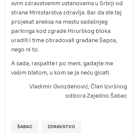
svim zdravstvenim ustanovama u Srbiji od
strane Ministarstva zdravlja. Bar da ste taj
projekat aneksa na mestu sadašnjeg
parkinga kod zgrade Hirurškog bloka
uradili i time obradovali građane Šapca,
nego ni to.
A sada, raspalite i po meni, gađajte me
vašim blatom, u kom se ja neću gicati.
Vladimir Gvozdenović, Član Izvršnog
odbora Zajedno Šabac
ŠABAC
ZDRAVSTVO