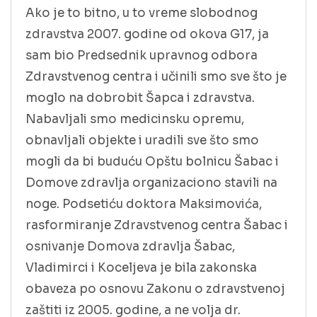
Ako je to bitno, u to vreme slobodnog
zdravstva 2007. godine od okova G17, ja
sam bio Predsednik upravnog odbora
Zdravstvenog centra i učinili smo sve što je
moglo na dobrobit Šapca i zdravstva.
Nabavljali smo medicinsku opremu,
obnavljali objekte i uradili sve što smo
mogli da bi buduću Opštu bolnicu Šabac i
Domove zdravlja organizaciono stavili na
noge. Podsetiću doktora Maksimovića,
rasformiranje Zdravstvenog centra Šabac i
osnivanje Domova zdravlja Šabac,
Vladimirci i Koceljeva je bila zakonska
obaveza po osnovu Zakonu o zdravstvenoj
zaštiti iz 2005. godine, a ne volja dr.