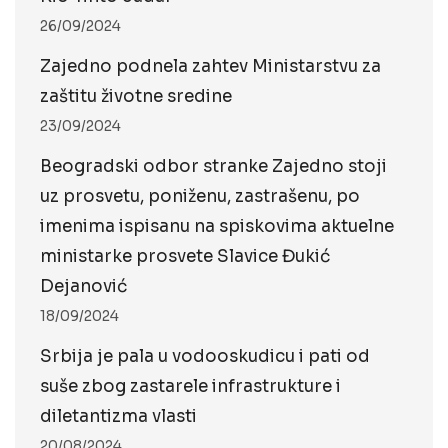
26/09/2024
Zajedno podnela zahtev Ministarstvu za
zaštitu životne sredine
23/09/2024
Beogradski odbor stranke Zajedno stoji
uz prosvetu, poniženu, zastrašenu, po
imenima ispisanu na spiskovima aktuelne
ministarke prosvete Slavice Đukić
Dejanović
18/09/2024
Srbija je pala u vodooskudicu i pati od
suše zbog zastarele infrastrukture i
diletantizma vlasti
20/08/2024