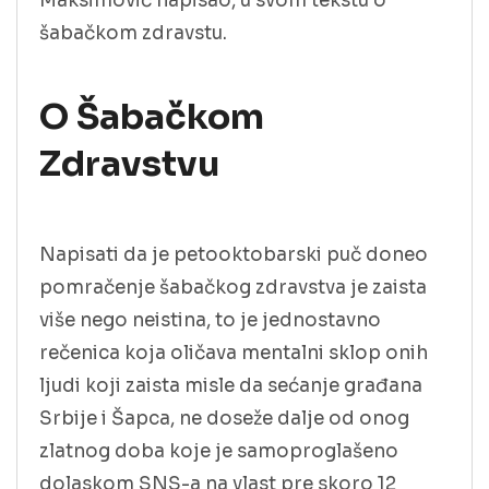
Maksimović napisao, u svom tekstu o
šabačkom zdravstu.
O Šabačkom
Zdravstvu
Napisati da je petooktobarski puč doneo
pomračenje šabačkog zdravstva je zaista
više nego neistina, to je jednostavno
rečenica koja oličava mentalni sklop onih
ljudi koji zaista misle da sećanje građana
Srbije i Šapca, ne doseže dalje od onog
zlatnog doba koje je samoproglašeno
dolaskom SNS-a na vlast pre skoro 12