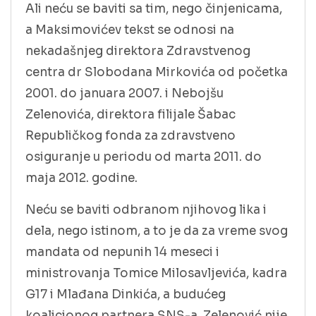
Ali neću se baviti sa tim, nego činjenicama,
a Maksimovićev tekst se odnosi na
nekadašnjeg direktora Zdravstvenog
centra dr Slobodana Mirkovića od početka
2001. do januara 2007. i Nebojšu
Zelenovića, direktora filijale Šabac
Republičkog fonda za zdravstveno
osiguranje u periodu od marta 2011. do
maja 2012. godine.
Neću se baviti odbranom njihovog lika i
dela, nego istinom, a to je da za vreme svog
mandata od nepunih 14 meseci i
ministrovanja Tomice Milosavljevića, kadra
G17 i Mlađana Dinkića, a budućeg
koalicionog partnera SNS-a, Zelenović nije