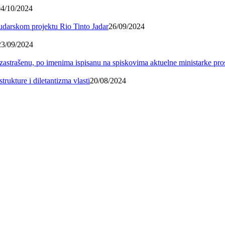
04/10/2024
 rudarskom projektu Rio Tinto Jadar
26/09/2024
23/09/2024
 zastrašenu, po imenima ispisanu na spiskovima aktuelne ministarke pr
trukture i diletantizma vlasti
20/08/2024