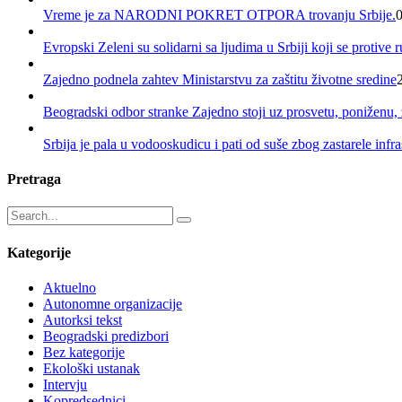
Vreme je za NARODNI POKRET OTPORA trovanju Srbije.
Evropski Zeleni su solidarni sa ljudima u Srbiji koji se protive
Zajedno podnela zahtev Ministarstvu za zaštitu životne sredine
Beogradski odbor stranke Zajedno stoji uz prosvetu, poniženu,
Srbija je pala u vodooskudicu i pati od suše zbog zastarele infras
Pretraga
Kategorije
Aktuelno
Autonomne organizacije
Autorksi tekst
Beogradski predizbori
Bez kategorije
Ekološki ustanak
Intervju
Kopredsednici