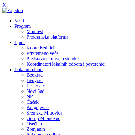
X
Vesti
Program
Manifest
Programska platforma
Ljudi
Kopredsednici
Privremeno veće
Predstavnici organa stranke
Koordinatori lokalnih odbora i poverenici
Lokalni odbori
Beograd
Beograd
Leskovac
Novi Sad
Niš
Čačak
Kragujevac
Sremska Mitrovica
Gornji Milanovac
Osečina
Zrenjanin
Pokrajinski odbor