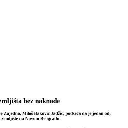
emljišta bez naknade
e Zajedno, Miloš Baković Jadžić, podseća da je jedan od,
vno zemljište na Novom Beogradu.