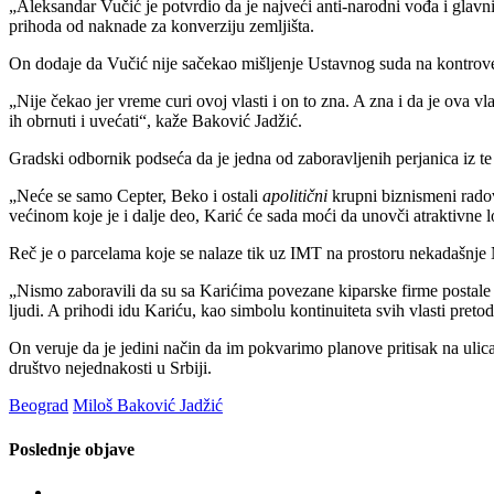
„Aleksandar Vučić je potvrdio da je najveći anti-narodni vođa i glavni
prihoda od naknade za konverziju zemljišta.
On dodaje da Vučić nije sačekao mišljenje Ustavnog suda na kontroverz
„Nije čekao jer vreme curi ovoj vlasti i on to zna. A zna i da je ova
ih obrnuti i uvećati“, kaže Baković Jadžić.
Gradski odbornik podseća da je jedna od zaboravljenih perjanica iz te
„Neće se samo Cepter, Beko i ostali
apolitični
krupni biznismeni radov
većinom koje je i dalje deo, Karić će sada moći da unovči atraktivn
Reč je o parcelama koje se nalaze tik uz IMT na prostoru nekadašnje
„Nismo zaboravili da su sa Karićima povezane kiparske firme postale v
ljudi. A prihodi idu Kariću, kao simbolu kontinuiteta svih vlasti preto
On veruje da je jedini način da im pokvarimo planove pritisak na ulic
društvo nejednakosti u Srbiji.
Beograd
Miloš Baković Jadžić
Poslednje objave