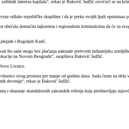
 zaštitnik interesa kapitala“, rekao je Baković Jadžić osvrćući se na k
ne odluke republičke skupštine i da je preko svojih ljudi opstruisao pr
 vlast obećala domaćim tajkunima i regionalnim kriminalcima da će za s
 plejade i Bogoljub Karić.
ati što sada mogu bez plaćanja naknade pretvoriti industrijsko zemljiš
e lokacije na Novom Beogradu“, saopštava Baković Jadžić.
 Nove Livnice.
lasnice ovog prostora pre manje od godinu dana. Sada ćemo na delu vide
dnih decenija“, rekao je Baković Jadžić.
ama i obaranje skandaloznih zakonskih rešenja koja predstavljaju najveć