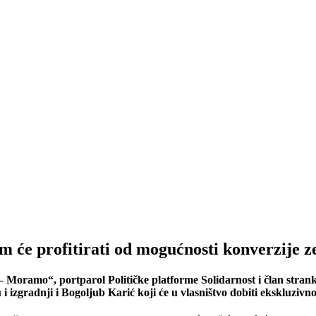
 će profitirati od mogućnosti konverzije z
Moramo“, portparol Političke platforme Solidarnost i član strank
i izgradnji i Bogoljub Karić koji će u vlasništvo dobiti ekskluzi