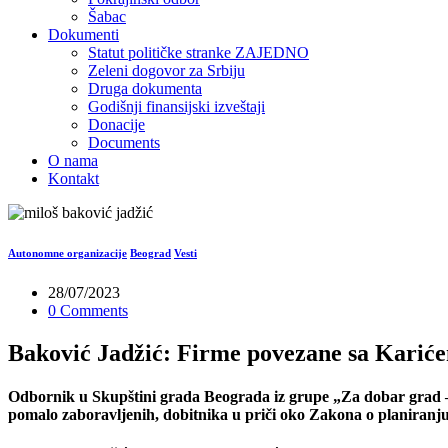
Šabac
Dokumenti
Statut političke stranke ZAJEDNO
Zeleni dogovor za Srbiju
Druga dokumenta
Godišnji finansijski izveštaji
Donacije
Documents
O nama
Kontakt
Autonomne organizacije
Beograd
Vesti
28/07/2023
0 Comments
Baković Jadžić: Firme povezane sa Karićem
Odbornik u Skupštini grada Beograda iz grupe „Za dobar grad – 
pomalo zaboravljenih, dobitnika u priči oko Zakona o planiranju 