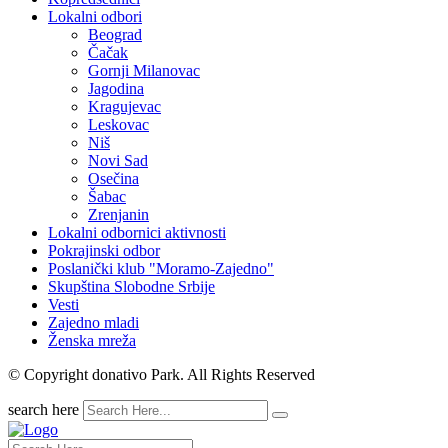
Lokalni odbori
Beograd
Čačak
Gornji Milanovac
Jagodina
Kragujevac
Leskovac
Niš
Novi Sad
Osečina
Šabac
Zrenjanin
Lokalni odbornici aktivnosti
Pokrajinski odbor
Poslanički klub "Moramo-Zajedno"
Skupština Slobodne Srbije
Vesti
Zajedno mladi
Ženska mreža
© Copyright donativo Park. All Rights Reserved
search here