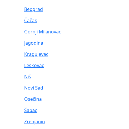
Beograd
Čačak
Gornji Milanovac
Jagodina
Kragujevac
Leskovac
Niš
Novi Sad
Osečina
Šabac
Zrenjanin