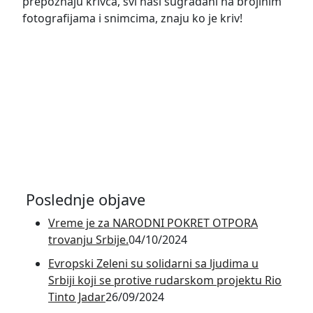
prepoznaju krivca, svi naši sugrađani na brojinim
fotografijama i snimcima, znaju ko je kriv!
Poslednje objave
Vreme je za NARODNI POKRET OTPORA
trovanju Srbije.
04/10/2024
Evropski Zeleni su solidarni sa ljudima u
Srbiji koji se protive rudarskom projektu Rio
Tinto Jadar
26/09/2024