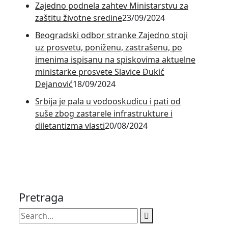
Zajedno podnela zahtev Ministarstvu za
zaštitu životne sredine
23/09/2024
Beogradski odbor stranke Zajedno stoji
uz prosvetu, poniženu, zastrašenu, po
imenima ispisanu na spiskovima aktuelne
ministarke prosvete Slavice Đukić
Dejanović
18/09/2024
Srbija je pala u vodooskudicu i pati od
suše zbog zastarele infrastrukture i
diletantizma vlasti
20/08/2024
Pretraga