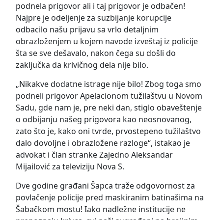
podnela prigovor ali i taj prigovor je odbačen!
Najpre je odeljenje za suzbijanje korupcije
odbacilo našu prijavu sa vrlo detaljnim
obrazloženjem u kojem navode izveštaj iz policije
šta se sve dešavalo, nakon čega su došli do
zaključka da krivičnog dela nije bilo.
„Nikakve dodatne istrage nije bilo! Zbog toga smo
podneli prigovor Apelacionom tužilaštvu u Novom
Sadu, gde nam je, pre neki dan, stiglo obaveštenje
o odbijanju našeg prigovora kao neosnovanog,
zato što je, kako oni tvrde, prvostepeno tužilaštvo
dalo dovoljne i obrazložene razloge“, istakao je
advokat i član stranke Zajedno Aleksandar
Mijailović za televiziju Nova S.
Dve godine građani Šapca traže odgovornost za
povlačenje policije pred maskiranim batinašima na
Šabačkom mostu! Iako nadležne institucije ne