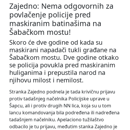
Zajedno: Nema odgovornih za
povlačenje policije pred
maskiranim batinašima na
Šabačkom mostu!
Skoro će dve godine od kada su
maskirani napadači tukli građane na
Šabačkom mostu. Dve godine otkako
se policija povukla pred maskiranim
huliganima i prepustila narod na
njihovu milost i nemilost.
Stranka Zajedno podnela je tada krivičnu prijavu
protiv tadašnjeg načelnika Policijske uprave u
Šapcu, ali i protiv drugih NN lica, koja su u tom
lancu komandovanja bila podređena ili nadređena
tadašnjem načelniku. Apelaciono tužilaštvo
odbacilo je tu prijavu, međutim stanka Zajedno je