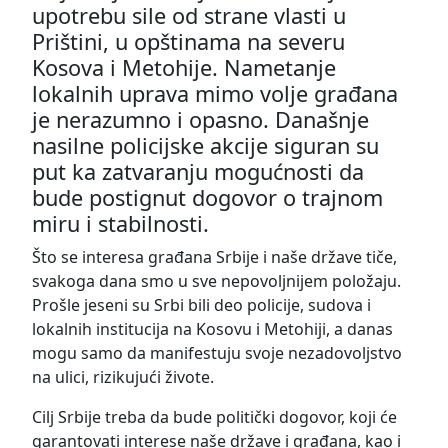
upotrebu sile od strane vlasti u
Prištini, u opštinama na severu
Kosova i Metohije. Nametanje
lokalnih uprava mimo volje građana
je nerazumno i opasno. Današnje
nasilne policijske akcije siguran su
put ka zatvaranju mogućnosti da
bude postignut dogovor o trajnom
miru i stabilnosti.
Što se interesa građana Srbije i naše države tiče,
svakoga dana smo u sve nepovoljnijem položaju.
Prošle jeseni su Srbi bili deo policije, sudova i
lokalnih institucija na Kosovu i Metohiji, a danas
mogu samo da manifestuju svoje nezadovoljstvo
na ulici, rizikujući živote.
Cilj Srbije treba da bude politički dogovor, koji će
garantovati interese naše države i građana, kao i