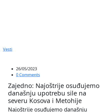
Vesti
26/05/2023
0 Comments
Zajedno: Najoštrije osuđujemo
današnju upotrebu sile na
severu Kosova i Metohije
Najoštrije osuđujemo današnju