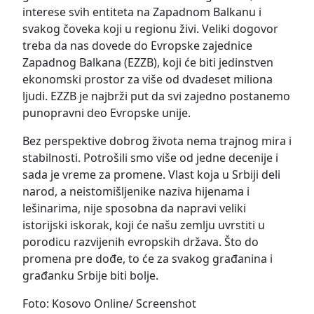
interese svih entiteta na Zapadnom Balkanu i
svakog čoveka koji u regionu živi. Veliki dogovor
treba da nas dovede do Evropske zajednice
Zapadnog Balkana (EZZB), koji će biti jedinstven
ekonomski prostor za više od dvadeset miliona
ljudi. EZZB je najbrži put da svi zajedno postanemo
punopravni deo Evropske unije.
Bez perspektive dobrog života nema trajnog mira i
stabilnosti. Potrošili smo više od jedne decenije i
sada je vreme za promene. Vlast koja u Srbiji deli
narod, a neistomišljenike naziva hijenama i
lešinarima, nije sposobna da napravi veliki
istorijski iskorak, koji će našu zemlju uvrstiti u
porodicu razvijenih evropskih država. Što do
promena pre dođe, to će za svakog građanina i
građanku Srbije biti bolje.
Foto: Kosovo Online/ Screenshot