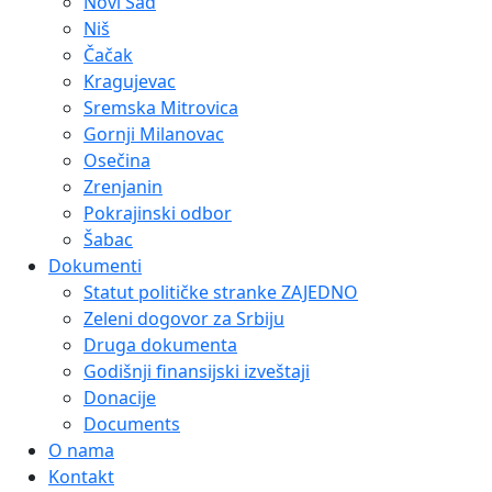
Novi Sad
Niš
Čačak
Kragujevac
Sremska Mitrovica
Gornji Milanovac
Osečina
Zrenjanin
Pokrajinski odbor
Šabac
Dokumenti
Statut političke stranke ZAJEDNO
Zeleni dogovor za Srbiju
Druga dokumenta
Godišnji finansijski izveštaji
Donacije
Documents
O nama
Kontakt