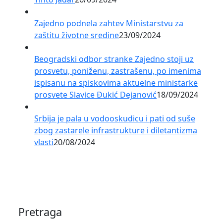
Zajedno podnela zahtev Ministarstvu za
zaštitu životne sredine
23/09/2024
Beogradski odbor stranke Zajedno stoji uz
prosvetu, poniženu, zastrašenu, po imenima
ispisanu na spiskovima aktuelne ministarke
prosvete Slavice Đukić Dejanović
18/09/2024
Srbija je pala u vodooskudicu i pati od suše
zbog zastarele infrastrukture i diletantizma
vlasti
20/08/2024
Pretraga