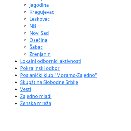
Jagodina
Kragujevac
Leskovac
Niš
Novi Sad
Osečina
Šabac
Zrenjanin
Lokalni odbornici aktivnosti
Pokrajinski odbor
Poslanički klub "Moramo-Zajedno"
Skupština Slobodne Srbije
Vesti
Zajedno mladi
Ženska mreža