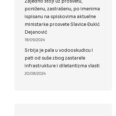
Zajedno stoji uz prosvetu,
poniženu, zastrašenu, po imenima
ispisanu na spiskovima aktuelne
ministarke prosvete Slavice Đukić
Dejanović
18/09/2024
Srbija je pala u vodooskudicu i
pati od suše zbog zastarele
infrastrukture i diletantizma vlasti
20/08/2024