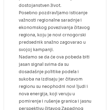
dostojanstven život.
Posebno pozdravljamo isticanje
važnosti regionalne saradnje i
ekonomskog povezivanja čitavog
regiona, koju je novi crnogorski
predsednik snažno zagovarao u
svojoj kampanji.
Nadamo se da će ova pobeda biti
jasan signal svima da su
dosadašnje politike podela i
sukoba na izdisaju jer čitavom
regionu su neophodni novi ljudi i
nova energija, koji veruju u
pomirenje i rušenje granica i jasnu
perspektivu čitavog Zapadnog