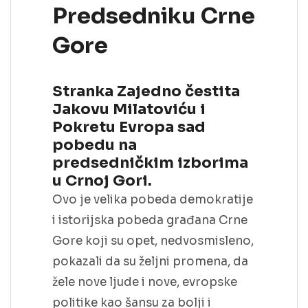
Predsedniku Crne
Gore
Stranka Zajedno čestita
Jakovu Milatoviću i
Pokretu Evropa sad
pobedu na
predsedničkim izborima
u Crnoj Gori.
Ovo je velika pobeda demokratije
i istorijska pobeda građana Crne
Gore koji su opet, nedvosmisleno,
pokazali da su željni promena, da
žele nove ljude i nove, evropske
politike kao šansu za bolji i