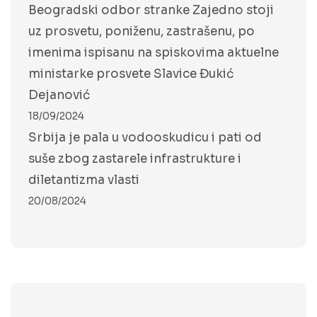
Beogradski odbor stranke Zajedno stoji
uz prosvetu, poniženu, zastrašenu, po
imenima ispisanu na spiskovima aktuelne
ministarke prosvete Slavice Đukić
Dejanović
18/09/2024
Srbija je pala u vodooskudicu i pati od
suše zbog zastarele infrastrukture i
diletantizma vlasti
20/08/2024