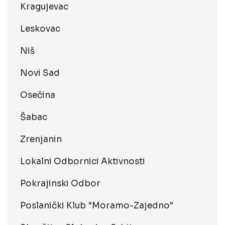
Kragujevac
Leskovac
Niš
Novi Sad
Osečina
Šabac
Zrenjanin
Lokalni Odbornici Aktivnosti
Pokrajinski Odbor
Poslanički Klub "Moramo-Zajedno"