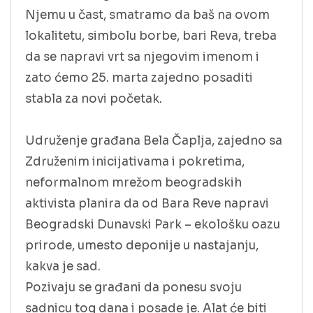
Njemu u čast, smatramo da baš na ovom
lokalitetu, simbolu borbe, bari Reva, treba
da se napravi vrt sa njegovim imenom i
zato ćemo 25. marta zajedno posaditi
stabla za novi početak.
Udruženje građana Bela Čaplja, zajedno sa
Združenim inicijativama i pokretima,
neformalnom mrežom beogradskih
aktivista planira da od Bara Reve napravi
Beogradski Dunavski Park – ekološku oazu
prirode, umesto deponije u nastajanju,
kakva je sad.
Pozivaju se građani da ponesu svoju
sadnicu tog dana i posade je. Alat će biti