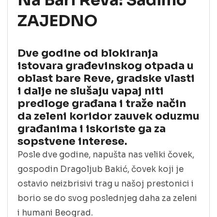
Na Bari Reva: Sadimo
ZAJEDNO
Dve godine od blokiranja
istovara građevinskog otpada u
oblast bare Reve, gradske vlasti
i dalje ne slušaju vapaj niti
predloge građana i traže način
da zeleni koridor zauvek oduzmu
građanima i iskoriste ga za
sopstvene interese.
Posle dve godine, napušta nas veliki čovek,
gospodin Dragoljub Bakić, čovek koji je
ostavio neizbrisivi trag u našoj prestonici i
borio se do svog poslednjeg daha za zeleni
i humani Beograd.