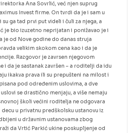
direktorka Ana Sovrlić, već njen suprug
aximus Invest firme. On tvrdi da je i sam u
 su ga tad prvi put videli i čuli za njega, a
ić je bio izuzetno neprijatan i ponižavao je i
 da je od Nove godine do danas struja
opravda velikim skokom cena kao i da je
encije. Razgovor je zavrsen njegovom
i da je sastanak završen – a roditelji da idu
ju ikakva prava ili su prepušteni na milost i
 upisana pod određenim uslovima, a dve
uslovi se drastično menjaju, a više nemaju
novnoj školi većini roditelja ne odgovara
i decu u privatnu predškolsku ustanovu iz
i odbijeni u državnim ustanovama zbog
raži da Vrtić Parkić ukine poskupljenje od