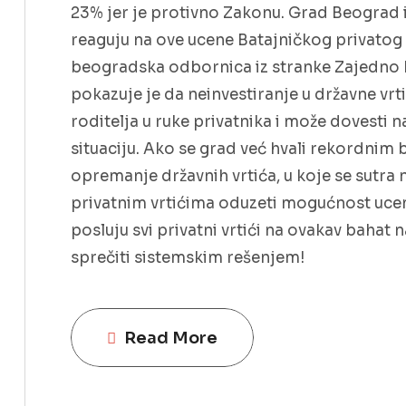
23% jer je protivno Zakonu. Grad Beograd 
reaguju na ove ucene Batajničkog privatog v
beogradska odbornica iz stranke Zajedno M
pokazuje je da neinvestiranje u državne vrt
roditelja u ruke privatnika i može dovesti 
situaciju. Ako se grad već hvali rekordnim 
opremanje državnih vrtića, u koje se sutra 
privatnim vrtićima oduzeti mogućnost ucene
posluju svi privatni vrtići na ovakav bahat 
sprečiti sistemskim rešenjem!
Read More