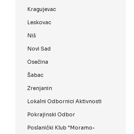
Kragujevac
Leskovac
Niš
Novi Sad
Osečina
Šabac
Zrenjanin
Lokalni Odbornici Aktivnosti
Pokrajinski Odbor
Poslanički Klub "Moramo-