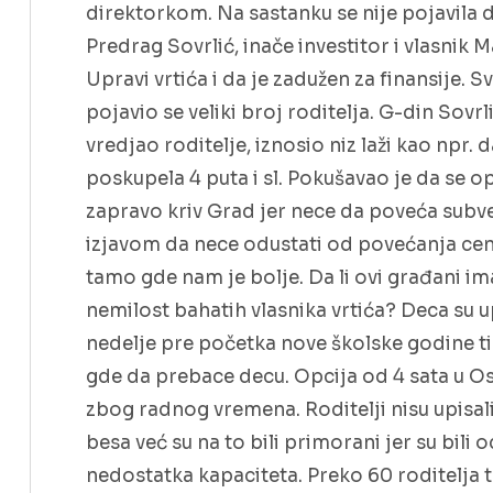
direktorkom. Na sastanku se nije pojavila 
Predrag Sovrlić, inače investitor i vlasnik M
Upravi vrtića i da je zadužen za finansije. Svi
pojavio se veliki broj roditelja. G-din Sovrl
vredjao roditelje, iznosio niz laži kao npr.
poskupela 4 puta i sl. Pokušavao je da se 
zapravo kriv Grad jer nece da poveća subv
izjavom da nece odustati od povećanja cene 
tamo gde nam je bolje. Da li ovi građani ima
nemilost bahatih vlasnika vrtića? Deca su
nedelje pre početka nove školske godine ti 
gde da prebace decu. Opcija od 4 sata u Os
zbog radnog vremena. Roditelji nisu upisal
besa već su na to bili primorani jer su bil
nedostatka kapaciteta. Preko 60 roditelja t