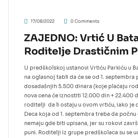
17/08/2022
0 Comments
ZAJEDNO: Vrtić U Bata
Roditelje Drastičnim 
U predškolskoj ustanovi Vrtiću Parkiću u Ba
na oglasnoj tabli da će se od 1. septembra 
dosadašnjih 5.500 dinara (koje plaćaju rod
nova cena će iznostiti 12.000 din + 22.400 d
roditelji da li ostaju u ovom vrtiću, iako j
Deca koja od 1. septembra treba da počn
nemaju gde biti upisana, jer su rokovi završen
puni. Roditelji iz grupe predškolaca su se udr