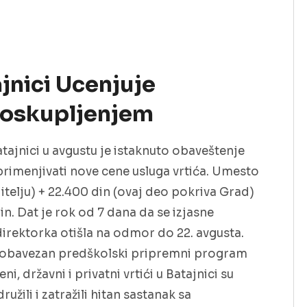
jnici Ucenjuje
Poskupljenjem
tajnici u avgustu je istaknuto obaveštenje
primenjivati nove cene usluga vrtića. Umesto
itelju) + 22.400 din (ovaj deo pokriva Grad)
in. Dat je rok od 7 dana da se izjasne
e direktorka otišla na odmor do 22. avgusta.
u obavezan predškolski pripremni program
i, državni i privatni vrtići u Batajnici su
užili i zatražili hitan sastanak sa