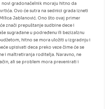
i novi gradonačelnik moraju hitno da
rtića. Ovo će sutra na sednici grada izneti
ilica Jablanović. Ono što ovaj primer
iće znači prepuštanje sudbine dece i
naše sugrađane u podređenu ili bezizalznu
budžetom, hitno se mora uložiti u izgradnju i
neće upisivati deca preko veze čime će se
 i maltretiranja roditelja. Naravno, ne
način, ali se problem mora prevenirati i