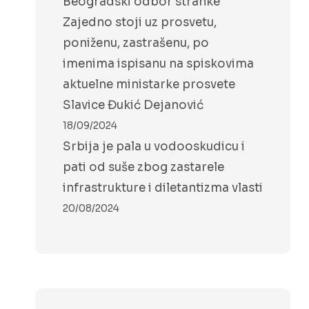
Beogradski odbor stranke
Zajedno stoji uz prosvetu,
poniženu, zastrašenu, po
imenima ispisanu na spiskovima
aktuelne ministarke prosvete
Slavice Đukić Dejanović
18/09/2024
Srbija je pala u vodooskudicu i
pati od suše zbog zastarele
infrastrukture i diletantizma vlasti
20/08/2024