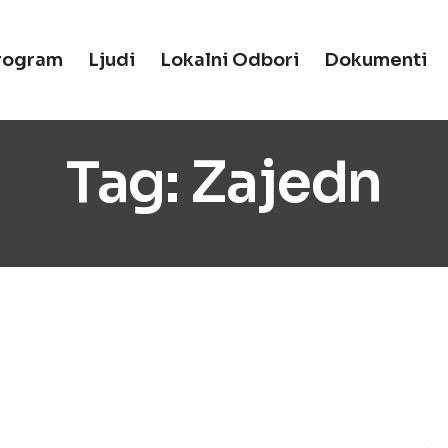
rogram
Ljudi
Lokalni Odbori
Dokumenti
Tag:
Zajedn