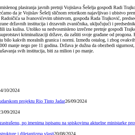
lenog plasiranja javnih pretnji Vojislava Šešelja gospođi Radi Trajk
sećamo da je Vojislav Šešelj sličnom retorikom najavljivao i ubistvo p
a Radoičića sa Ivanovićevim ubistvom, gospođa Rada Trajković, preds
ane državnih institucija i drzavnih zvaničnika, uključujući i predsednik
adili iza kulisa. Utoliko su nedvosmisleno izrečene pretnje gospođi Traj
suprotstavi kriminalizaciji države, da zaštiti svoje građane od progona.
u bilo kakvih moralnih granica i normi. Između ostalog, i zbog ovakvih 
.000 manje nego pre 11 godina. Država je dužna da obezbedi sigurnost, n
šavanja svih institucija, biti za milion i po manje.
04/10/2024
 rudarskom projektu Rio Tinto Jadar
26/09/2024
23/09/2024
 zastrašenu, po imenima ispisanu na spiskovima aktuelne ministarke pr
trukture i diletantizma vlasti
20/08/2024