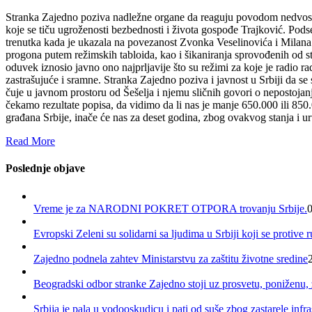
Stranka Zajedno poziva nadležne organe da reaguju povodom nedvosmis
koje se tiču ugroženosti bezbednosti i života gospođe Trajković. Pod
trenutka kada je ukazala na povezanost Zvonka Veselinovića i Milan
progona putem režimskih tabloida, kao i šikaniranja sprovođenih od str
oduvek iznosio javno ono najprljavije što su režimi za koje je radio r
zastrašujuće i sramne. Stranka Zajedno poziva i javnost u Srbiji da se 
čuje u javnom prostoru od Šešelja i njemu sličnih govori o nepostojanj
čekamo rezultate popisa, da vidimo da li nas je manje 650.000 ili 850
građana Srbije, inače će nas za deset godina, zbog ovakvog stanja i uru
Read More
Poslednje objave
Vreme je za NARODNI POKRET OTPORA trovanju Srbije.
Evropski Zeleni su solidarni sa ljudima u Srbiji koji se protive
Zajedno podnela zahtev Ministarstvu za zaštitu životne sredine
Beogradski odbor stranke Zajedno stoji uz prosvetu, poniženu,
Srbija je pala u vodooskudicu i pati od suše zbog zastarele infras