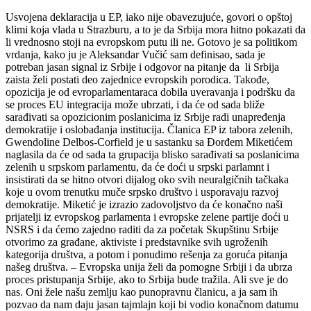
Usvojena deklaracija u EP, iako nije obavezujuće, govori o opštoj
klimi koja vlada u Strazburu, a to je da Srbija mora hitno pokazati da
li vrednosno stoji na evropskom putu ili ne. Gotovo je sa politikom
vrdanja, kako ju je Aleksandar Vučić sam definisao, sada je
potreban jasan signal iz Srbije i odgovor na pitanje da li Srbija
zaista želi postati deo zajednice evropskih porodica. Takođe,
opozicija je od evroparlamentaraca dobila uveravanja i podršku da
se proces EU integracija može ubrzati, i da će od sada bliže
sarađivati sa opozicionim poslanicima iz Srbije radi unapređenja
demokratije i oslobađanja institucija. Članica EP iz tabora zelenih,
Gwendoline Delbos-Corfield je u sastanku sa Đorđem Miketićem
naglasila da će od sada ta grupacija blisko sarađivati sa poslanicima
zelenih u srpskom parlamentu, da će doći u srpski parlamnt i
insistirati da se hitno otvori dijalog oko svih neuralgičnih tačkaka
koje u ovom trenutku muče srpsko društvo i usporavaju razvoj
demokratije. Miketić je izrazio zadovoljstvo da će konačno naši
prijatelji iz evropskog parlamenta i evropske zelene partije doći u
NSRS i da ćemo zajedno raditi da za početak Skupštinu Srbije
otvorimo za građane, aktiviste i predstavnike svih ugroženih
kategorija društva, a potom i ponudimo rešenja za goruća pitanja
našeg društva. – Evropska unija želi da pomogne Srbiji i da ubrza
proces pristupanja Srbije, ako to Srbija bude tražila. Ali sve je do
nas. Oni žele našu zemlju kao punopravnu članicu, a ja sam ih
pozvao da nam daju jasan tajmlajn koji bi vodio konačnom datumu