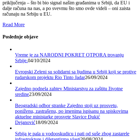
priključenja – što bi bio signal našim građanima u Srbiji, da EU i
dalje računa na nas, a po svevmu što smo ovde videli – oni zaista
računaju na Srbiju u EU.
Read More
Poslednje objave
Vreme je za NARODNI POKRET OTPORA trovanju
Srbije.
04/10/2024
Evropski Zeleni su solidarni sa ljudima u Srbiji koji se protive
rudarskom projektu Rio Tinto Jadar
26/09/2024
Zajedno podnela zahtev Ministarstvu za zaštitu životne
sredine
23/09/2024
Beogradski odbor stranke Zajedno stoji uz prosvetu,
poniženu, zastrašenu, po imenima ispisanu na spiskovima
aktuelne ministarke prosvete Slavice Đukić
Dejanović
18/09/2024
Srbija je pala u vodooskudicu i pati od suše zbog zastarele
infrastrukture i diletantizma vlasti
20/08/2024