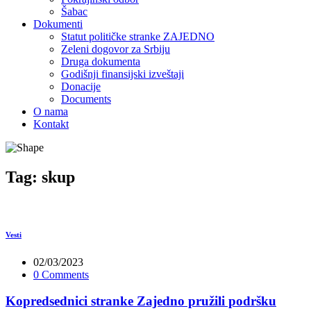
Šabac
Dokumenti
Statut političke stranke ZAJEDNO
Zeleni dogovor za Srbiju
Druga dokumenta
Godišnji finansijski izveštaji
Donacije
Documents
O nama
Kontakt
Tag:
skup
Vesti
02/03/2023
0 Comments
Kopredsednici stranke Zajedno pružili podršku