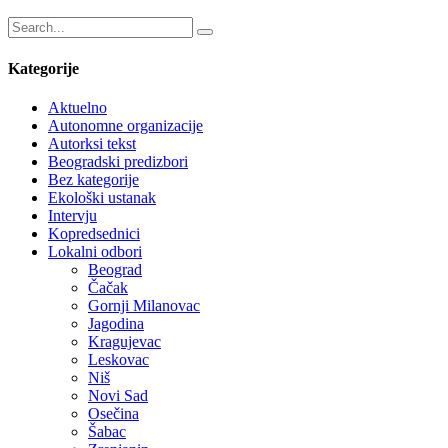
Kategorije
Aktuelno
Autonomne organizacije
Autorksi tekst
Beogradski predizbori
Bez kategorije
Ekološki ustanak
Intervju
Kopredsednici
Lokalni odbori
Beograd
Čačak
Gornji Milanovac
Jagodina
Kragujevac
Leskovac
Niš
Novi Sad
Osečina
Šabac