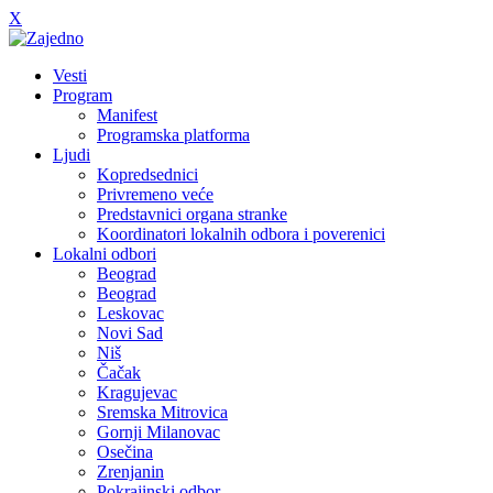
X
Vesti
Program
Manifest
Programska platforma
Ljudi
Kopredsednici
Privremeno veće
Predstavnici organa stranke
Koordinatori lokalnih odbora i poverenici
Lokalni odbori
Beograd
Beograd
Leskovac
Novi Sad
Niš
Čačak
Kragujevac
Sremska Mitrovica
Gornji Milanovac
Osečina
Zrenjanin
Pokrajinski odbor