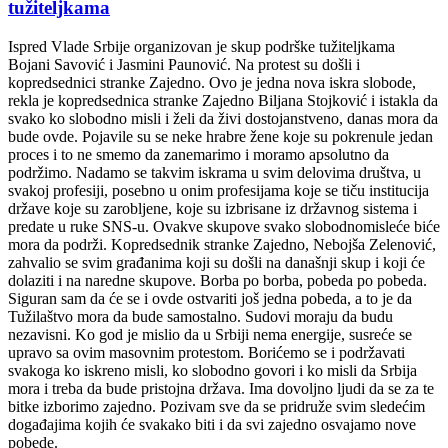
tužiteljkama
Ispred Vlade Srbije organizovan je skup podrške tužiteljkama
Bojani Savović i Jasmini Paunović. Na protest su došli i
kopredsednici stranke Zajedno. Ovo je jedna nova iskra slobode,
rekla je kopredsednica stranke Zajedno Biljana Stojković i istakla da
svako ko slobodno misli i želi da živi dostojanstveno, danas mora da
bude ovde. Pojavile su se neke hrabre žene koje su pokrenule jedan
proces i to ne smemo da zanemarimo i moramo apsolutno da
podržimo. Nadamo se takvim iskrama u svim delovima društva, u
svakoj profesiji, posebno u onim profesijama koje se tiču institucija
države koje su zarobljene, koje su izbrisane iz državnog sistema i
predate u ruke SNS-u. Ovakve skupove svako slobodnomisleće biće
mora da podrži. Kopredsednik stranke Zajedno, Nebojša Zelenović,
zahvalio se svim građanima koji su došli na današnji skup i koji će
dolaziti i na naredne skupove. Borba po borba, pobeda po pobeda.
Siguran sam da će se i ovde ostvariti još jedna pobeda, a to je da
Tužilaštvo mora da bude samostalno. Sudovi moraju da budu
nezavisni. Ko god je mislio da u Srbiji nema energije, susreće se
upravo sa ovim masovnim protestom. Borićemo se i podržavati
svakoga ko iskreno misli, ko slobodno govori i ko misli da Srbija
mora i treba da bude pristojna država. Ima dovoljno ljudi da se za te
bitke izborimo zajedno. Pozivam sve da se pridruže svim sledećim
događajima kojih će svakako biti i da svi zajedno osvajamo nove
pobede.