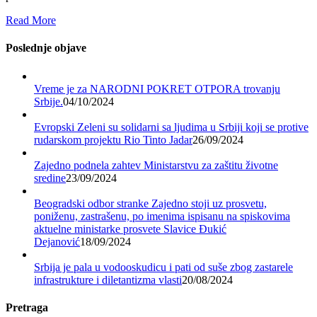
Read More
Poslednje objave
Vreme je za NARODNI POKRET OTPORA trovanju
Srbije.
04/10/2024
Evropski Zeleni su solidarni sa ljudima u Srbiji koji se protive
rudarskom projektu Rio Tinto Jadar
26/09/2024
Zajedno podnela zahtev Ministarstvu za zaštitu životne
sredine
23/09/2024
Beogradski odbor stranke Zajedno stoji uz prosvetu,
poniženu, zastrašenu, po imenima ispisanu na spiskovima
aktuelne ministarke prosvete Slavice Đukić
Dejanović
18/09/2024
Srbija je pala u vodooskudicu i pati od suše zbog zastarele
infrastrukture i diletantizma vlasti
20/08/2024
Pretraga