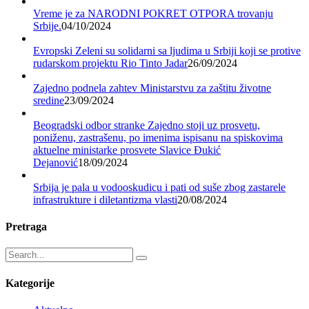
Vreme je za NARODNI POKRET OTPORA trovanju
Srbije.
04/10/2024
Evropski Zeleni su solidarni sa ljudima u Srbiji koji se protive
rudarskom projektu Rio Tinto Jadar
26/09/2024
Zajedno podnela zahtev Ministarstvu za zaštitu životne
sredine
23/09/2024
Beogradski odbor stranke Zajedno stoji uz prosvetu,
poniženu, zastrašenu, po imenima ispisanu na spiskovima
aktuelne ministarke prosvete Slavice Đukić
Dejanović
18/09/2024
Srbija je pala u vodooskudicu i pati od suše zbog zastarele
infrastrukture i diletantizma vlasti
20/08/2024
Pretraga
Kategorije