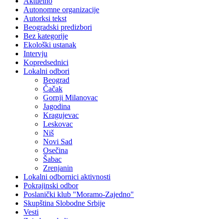
Aktuelno
Autonomne organizacije
Autorksi tekst
Beogradski predizbori
Bez kategorije
Ekološki ustanak
Intervju
Kopredsednici
Lokalni odbori
Beograd
Čačak
Gornji Milanovac
Jagodina
Kragujevac
Leskovac
Niš
Novi Sad
Osečina
Šabac
Zrenjanin
Lokalni odbornici aktivnosti
Pokrajinski odbor
Poslanički klub "Moramo-Zajedno"
Skupština Slobodne Srbije
Vesti