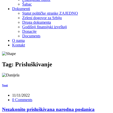
Šabac
Dokumenti
Statut političke stranke ZAJEDNO
Zeleni dogovor za Srbiju
Druga dokumenta
Godišnji finansijski izveštaji
Donacije
Documents
O nama
Kontakt
Tag:
Prisluškivanje
Vesti
11/11/2022
0 Comments
Nezakonito prisluškivana narodna poslanica