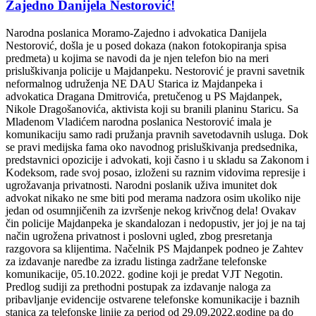
Zajedno Danijela Nestorović!
Narodna poslanica Moramo-Zajedno i advokatica Danijela
Nestorović, došla je u posed dokaza (nakon fotokopiranja spisa
predmeta) u kojima se navodi da je njen telefon bio na meri
prisluškivanja policije u Majdanpeku. Nestorović je pravni savetnik
neformalnog udruženja NE DAU Starica iz Majdanpeka i
advokatica Dragana Dmitrovića, pretučenog u PS Majdanpek,
Nikole Dragošanovića, aktivista koji su branili planinu Staricu. Sa
Mladenom Vladićem narodna poslanica Nestorović imala je
komunikaciju samo radi pružanja pravnih savetodavnih usluga. Dok
se pravi medijska fama oko navodnog prisluškivanja predsednika,
predstavnici opozicije i advokati, koji časno i u skladu sa Zakonom i
Kodeksom, rade svoj posao, izloženi su raznim vidovima represije i
ugrožavanja privatnosti. Narodni poslanik uživa imunitet dok
advokat nikako ne sme biti pod merama nadzora osim ukoliko nije
jedan od osumnjičenih za izvršenje nekog krivčnog dela! Ovakav
čin policije Majdanpeka je skandalozan i nedopustiv, jer joj je na taj
način ugrožena privatnost i poslovni ugled, zbog presretanja
razgovora sa klijentima. Načelnik PS Majdanpek podneo je Zahtev
za izdavanje naredbe za izradu listinga zadržane telefonske
komunikacije, 05.10.2022. godine koji je predat VJT Negotin.
Predlog sudiji za prethodni postupak za izdavanje naloga za
pribavljanje evidencije ostvarene telefonske komunikacije i baznih
stanica za telefonske linije za period od 29.09.2022.godine pa do