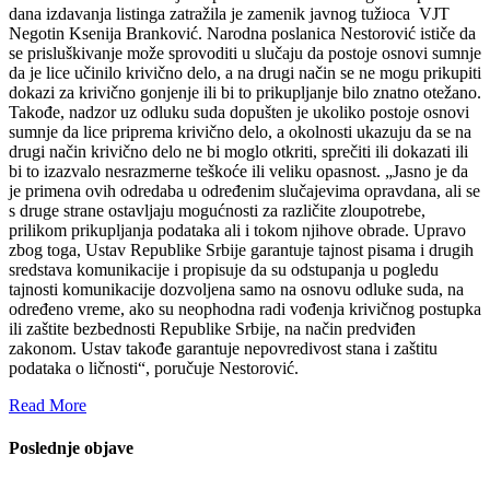
dana izdavanja listinga zatražila je zamenik javnog tužioca VJT
Negotin Ksenija Branković. Narodna poslanica Nestorović ističe da
se prisluškivanje može sprovoditi u slučaju da postoje osnovi sumnje
da je lice učinilo krivično delo, a na drugi način se ne mogu prikupiti
dokazi za krivično gonjenje ili bi to prikupljanje bilo znatno otežano.
Takođe, nadzor uz odluku suda dopušten je ukoliko postoje osnovi
sumnje da lice priprema krivično delo, a okolnosti ukazuju da se na
drugi način krivično delo ne bi moglo otkriti, sprečiti ili dokazati ili
bi to izazvalo nesrazmerne teškoće ili veliku opasnost. „Jasno je da
je primena ovih odredaba u određenim slučajevima opravdana, ali se
s druge strane ostavljaju mogućnosti za različite zloupotrebe,
prilikom prikupljanja podataka ali i tokom njihove obrade. Upravo
zbog toga, Ustav Republike Srbije garantuje tajnost pisama i drugih
sredstava komunikacije i propisuje da su odstupanja u pogledu
tajnosti komunikacije dozvoljena samo na osnovu odluke suda, na
određeno vreme, ako su neophodna radi vođenja krivičnog postupka
ili zaštite bezbednosti Republike Srbije, na način predviđen
zakonom. Ustav takođe garantuje nepovredivost stana i zaštitu
podataka o ličnosti“, poručuje Nestorović.
Read More
Poslednje objave