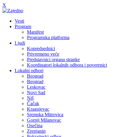
X
Vesti
Program
Manifest
Programska platforma
Ljudi
Kopredsednici
Privremeno veće
Predstavnici organa stranke
Koordinatori lokalnih odbora i poverenici
Lokalni odbori
Beograd
Beograd
Leskovac
Novi Sad
Niš
Čačak
Kragujevac
Sremska Mitrovica
Gornji Milanovac
Osečina
Zrenjanin
Pokrajinski odbor