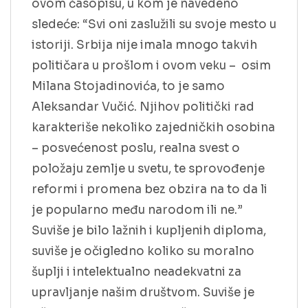
ovom časopisu, u kom je navedeno
sledeće: “Svi oni zaslužili su svoje mesto u
istoriji. Srbija nije imala mnogo takvih
političara u prošlom i ovom veku – osim
Milana Stojadinovića, to je samo
Aleksandar Vučić. Njihov politički rad
karakteriše nekoliko zajedničkih osobina
– posvećenost poslu, realna svest o
položaju zemlje u svetu, te sprovođenje
reformi i promena bez obzira na to da li
je popularno među narodom ili ne.”
Suviše je bilo lažnih i kupljenih diploma,
suviše je očigledno koliko su moralno
šuplji i intelektualno neadekvatni za
upravljanje našim društvom. Suviše je