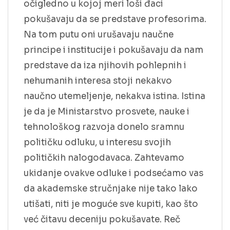
očigledno u kojoj meri loši đaci
pokušavaju da se predstave profesorima.
Na tom putu oni urušavaju naučne
principe i institucije i pokušavaju da nam
predstave da iza njihovih pohlepnih i
nehumanih interesa stoji nekakvo
naučno utemeljenje, nekakva istina. Istina
je da je Ministarstvo prosvete, nauke i
tehnološkog razvoja donelo sramnu
političku odluku, u interesu svojih
političkih nalogodavaca. Zahtevamo
ukidanje ovakve odluke i podsećamo vas
da akademske stručnjake nije tako lako
utišati, niti je moguće sve kupiti, kao što
već čitavu deceniju pokušavate. Reč