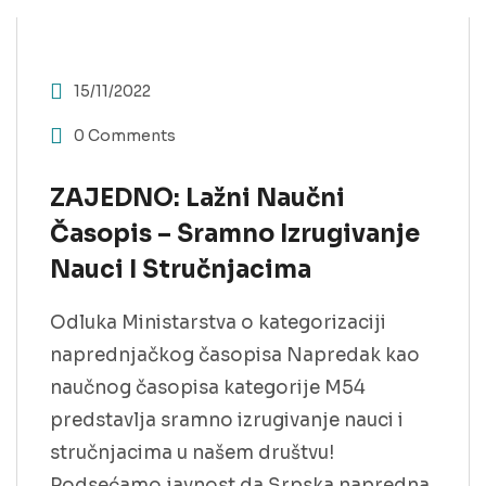
15/11/2022
0 Comments
ZAJEDNO: Lažni Naučni
Časopis – Sramno Izrugivanje
Nauci I Stručnjacima
Odluka Ministarstva o kategorizaciji
naprednjačkog časopisa Napredak kao
naučnog časopisa kategorije M54
predstavlja sramno izrugivanje nauci i
stručnjacima u našem društvu!
Podsećamo javnost da Srpska napredna