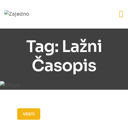
Tag:
Lažni
Časopis
VESTI