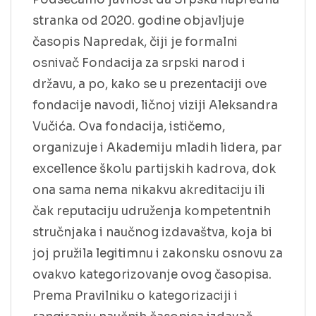
stranka od 2020. godine objavljuje
časopis Napredak, čiji je formalni
osnivač Fondacija za srpski narod i
državu, a po, kako se u prezentaciji ove
fondacije navodi, ličnoj viziji Aleksandra
Vučića. Ova fondacija, ističemo,
organizuje i Akademiju mladih lidera, par
excellence školu partijskih kadrova, dok
ona sama nema nikakvu akreditaciju ili
čak reputaciju udruženja kompetentnih
stručnjaka i naučnog izdavaštva, koja bi
joj pružila legitimnu i zakonsku osnovu za
ovakvo kategorizovanje ovog časopisa.
Prema Pravilniku o kategorizaciji i