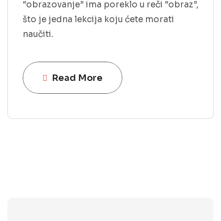
“obrazovanje” ima poreklo u reči “obraz”,
što je jedna lekcija koju ćete morati
naučiti.
Read More