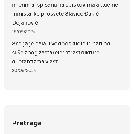
imenima ispisanu na spiskovima aktuelne
ministarke prosvete Slavice Đukić
Dejanović
18/09/2024
Srbija je pala u vodooskudicu i pati od
suše zbog zastarele infrastrukture i
diletantizma vlasti
20/08/2024
Pretraga