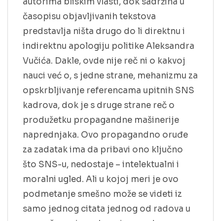
autorima bliskim vlasti, dok sadržina u
časopisu objavljivanih tekstova
predstavlja ništa drugo do li direktnu i
indirektnu apologiju politike Aleksandra
Vučića. Dakle, ovde nije reč ni o kakvoj
nauci već o, s jedne strane, mehanizmu za
opskrbljivanje referencama upitnih SNS
kadrova, dok je s druge strane reč o
produžetku propagandne mašinerije
naprednjaka. Ovo propagandno oruđe
za zadatak ima da pribavi ono ključno
što SNS-u, nedostaje – intelektualni i
moralni ugled. Ali u kojoj meri je ovo
podmetanje smešno može se videti iz
samo jednog citata jednog od radova u