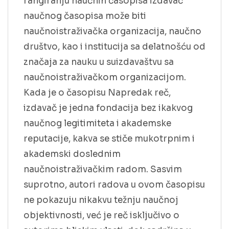
rangiranju naučnih časopisa izdavač
naučnog časopisa može biti
naučnoistraživačka organizacija, naučno
društvo, kao i institucija sa delatnošću od
značaja za nauku u suizdavaštvu sa
naučnoistraživačkom organizacijom.
Kada je o časopisu Napredak reč,
izdavač je jedna fondacija bez ikakvog
naučnog legitimiteta i akademske
reputacije, kakva se stiče mukotrpnim i
akademski doslednim
naučnoistraživačkim radom. Sasvim
suprotno, autori radova u ovom časopisu
ne pokazuju nikakvu težnju naučnoj
objektivnosti, već je reč isključivo o