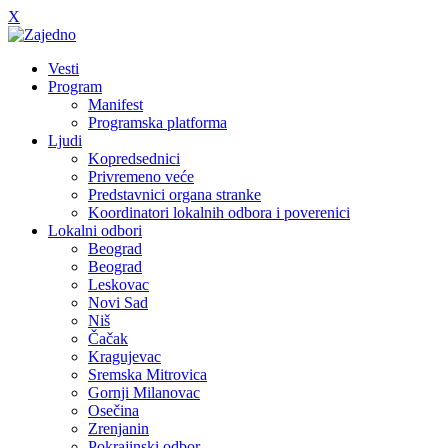
X
Vesti
Program
Manifest
Programska platforma
Ljudi
Kopredsednici
Privremeno veće
Predstavnici organa stranke
Koordinatori lokalnih odbora i poverenici
Lokalni odbori
Beograd
Beograd
Leskovac
Novi Sad
Niš
Čačak
Kragujevac
Sremska Mitrovica
Gornji Milanovac
Osečina
Zrenjanin
Pokrajinski odbor