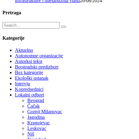
infrastrukture i diletantizma vlasti
20/08/2024
Pretraga
Kategorije
Aktuelno
Autonomne organizacije
Autorksi tekst
Beogradski predizbori
Bez kategorije
Ekološki ustanak
Intervju
Kopredsednici
Lokalni odbori
Beograd
Čačak
Gornji Milanovac
Jagodina
Kragujevac
Leskovac
Niš