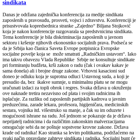
sindikata
Danas je održana zajednička konferencija za medije sindikata
zaposlenih u pravosuđu, prosveti, vojsci i zdravstvu. Konferenciji je
prisustvovala kopredsednica stranke „Zajedno“ Biljana Stojković
koja je nakon konferencije razgovarala sa predstvnicima sindikata.
Tema konferencije je bila diskriminacija zaposlenih u javnom
sektoru i kršenje njihovih ekonosmko socijalnih prava. Podseća se
da je Srbija kao članica Saveta Evrope potpisnica Evropske
socijalne povelje koja se može smatrati „Radničkim ustavom“. Iako
ima takvu obavezu Vlada Republike Srbije ne konsultuje sindikate
pri formiranju budžeta, krši zakon o radu (čak i ovakav kakav je
sama donela) ali i brojne druge zakone. Vrhovni kasacioni sud
doneo je odluku koja je suprotna odluci Ustavnog suda, a koji je
presudio da, bez ikakve sumnje, u minimalnu platu se ne mogu
uračunati izdaci za topli obrok i regres. Svaka država u okruženju
ove naknade tretira nezavisno od plata i svojim radnicima ih
isplaćuje. Za razliku od zaposlenih partijskih kadrova u javnim
preduzećima, zarade lekara, profesora, higijeničara, medicinskih
sestara, vojnika itd. višestruko su manje, a čak su im oduzete i
mogućnosti ishrane na radu. Još jednom se pokazuje da je država
neprijatelj radnicima i da različitim zakonskim malverzacijama
omogućuje sebi da ne poštuje sopstvene krovne zakone. Država
krade od radnika! Kao stranka sa levim politikama, podržaćemo na
svaki način opravdane zahteve sindikata i radnika. Socijalni bunt će