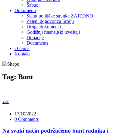
Šabac
Dokumenti
Statut političke stranke ZAJEDNO
Zeleni dogovor za Srbiju
Druga dokumenta
Godišnji finansijski izveštaji
Donacije
Documents
O nama
Kontakt
Tag:
Bunt
Vesti
17/10/2022
0 Comments
Na svaki način podržaćemo bunt radnika i