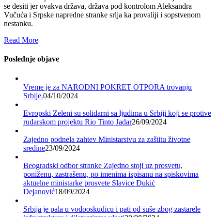
se desiti jer ovakva država, država pod kontrolom Aleksandra
Vučuća i Srpske napredne stranke srlja ka provaliji i sopstvenom
nestanku.
Read More
Poslednje objave
Vreme je za NARODNI POKRET OTPORA trovanju
Srbije.
04/10/2024
Evropski Zeleni su solidarni sa ljudima u Srbiji koji se protive
rudarskom projektu Rio Tinto Jadar
26/09/2024
Zajedno podnela zahtev Ministarstvu za zaštitu životne
sredine
23/09/2024
Beogradski odbor stranke Zajedno stoji uz prosvetu,
poniženu, zastrašenu, po imenima ispisanu na spiskovima
aktuelne ministarke prosvete Slavice Đukić
Dejanović
18/09/2024
Srbija je pala u vodooskudicu i pati od suše zbog zastarele