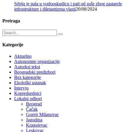
Srbija je pala u vodooskudicu i pati od suše zbog zastarele
infrastrukture i diletantizma vlasti
20/08/2024
Pretraga
Kategorije
Aktuelno
Autonomne organizacije
Autorksi tekst
Beogradski predizbori
Bez kategorije
Ekološki ustanak
Intervju
Kopredsednici
Lokalni odbori
Beograd
Čačak
Gornji Milanovac
Jagodina
Kragujevac
Leskovac