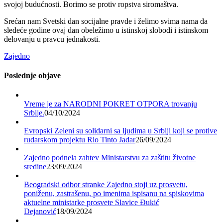
svojoj budućnosti. Borimo se protiv ropstva siromaštva.
Srećan nam Svetski dan socijalne pravde i želimo svima nama da
sledeće godine ovaj dan obeležimo u istinskoj slobodi i istinskom
delovanju u pravcu jednakosti.
Zajedno
Poslednje objave
Vreme je za NARODNI POKRET OTPORA trovanju
Srbije.
04/10/2024
Evropski Zeleni su solidarni sa ljudima u Srbiji koji se protive
rudarskom projektu Rio Tinto Jadar
26/09/2024
Zajedno podnela zahtev Ministarstvu za zaštitu životne
sredine
23/09/2024
Beogradski odbor stranke Zajedno stoji uz prosvetu,
poniženu, zastrašenu, po imenima ispisanu na spiskovima
aktuelne ministarke prosvete Slavice Đukić
Dejanović
18/09/2024