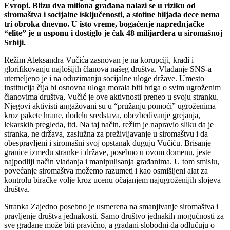
Evropi. Blizu dva miliona građana nalazi se u riziku od
siromaštva i socijalne isključenosti, a stotine hiljada dece nema
tri obroka dnevno. U isto vreme, bogaćenje naprednjačke
“elite” je u usponu i dostiglo je čak 48 milijardera u siromašnoj
Srbiji.
Režim Aleksandra Vučića zasnovan je na korupciji, krađi i
glorifikovanju najlošijih članova našeg društva. Vladanje SNS-a
utemeljeno je i na oduzimanju socijalne uloge države. Umesto
institucija čija bi osnovna uloga morala biti briga o svim ugroženim
članovima društva, Vučić je ove aktivnosti preneo u svoju stranku.
Njegovi aktivisti angažovani su u “pružanju pomoći” ugroženima
kroz pakete hrane, dodelu sredstava, obezbeđivanje grejanja,
lekarskih pregleda, itd. Na taj način, režim je napravio sliku da je
stranka, ne država, zaslužna za preživljavanje u siromaštvu i da
obespravljeni i siromašni svoj opstanak duguju Vučiću. Brisanje
granice između stranke i države, posebno u ovom domenu, jeste
najpodliji način vladanja i manipulisanja građanima. U tom smislu,
povećanje siromaštva možemo razumeti i kao osmišljeni alat za
kontrolu biračke volje kroz ucenu očajanjem najugroženijih slojeva
društva.
Stranka Zajedno posebno je usmerena na smanjivanje siromaštva i
pravljenje društva jednakosti. Samo društvo jednakih mogućnosti za
sve građane može biti pravično, a građani slobodni da odlučuju o