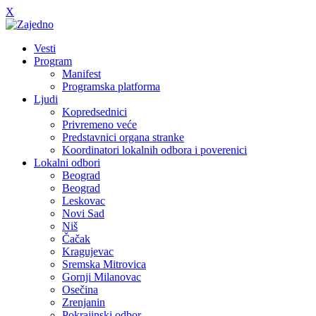
X
Vesti
Program
Manifest
Programska platforma
Ljudi
Kopredsednici
Privremeno veće
Predstavnici organa stranke
Koordinatori lokalnih odbora i poverenici
Lokalni odbori
Beograd
Beograd
Leskovac
Novi Sad
Niš
Čačak
Kragujevac
Sremska Mitrovica
Gornji Milanovac
Osečina
Zrenjanin
Pokrajinski odbor