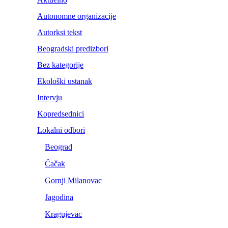
Autonomne organizacije
Autorksi tekst
Beogradski predizbori
Bez kategorije
Ekološki ustanak
Intervju
Kopredsednici
Lokalni odbori
Beograd
Čačak
Gornji Milanovac
Jagodina
Kragujevac