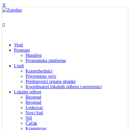
X
Vesti
Program
Manifest
Programska platforma
Ljudi
Kopredsednici
Privremeno veće
Predstavnici organa stranke
Koordinatori lokalnih odbora i poverenici
Lokalni odbori
Beograd
Beograd
Leskovac
Novi Sad
Niš
Čačak
Kragujevac