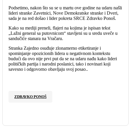
Podsetimo, nakon što su se u martu ove godine na udaru našli
lideri stranke Zavetnici, Nove Demokratske stranke i Dveri,
sada je na red došao i lider pokreta SRCE Zdravko Ponoš.
Kako su mediji preneli, flajeri na kojima je ispisan tekst
„Lažni general sa putovnicom“ stavljeni su u sredu uveče u
sandučiće stanara na Vračaru.
Stranka Zajedno osuđuje zlonamerno etiketiranje i
spominjanje opozicionih lidera u negativnom kontekstu
budući da ovo nije prvi put da se na udaru nađu kako lideri
političkih partija i narodni poslanici, tako i novinari koji
savesno i odgovorno obavljaju svoj posao..
ZDRAVKO PONOŠ