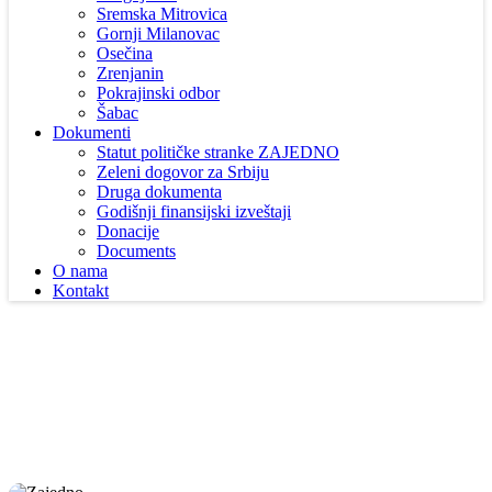
Sremska Mitrovica
Gornji Milanovac
Osečina
Zrenjanin
Pokrajinski odbor
Šabac
Dokumenti
Statut političke stranke ZAJEDNO
Zeleni dogovor za Srbiju
Druga dokumenta
Godišnji finansijski izveštaji
Donacije
Documents
O nama
Kontakt
VESTI