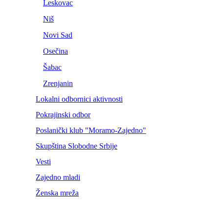
Leskovac
Niš
Novi Sad
Osečina
Šabac
Zrenjanin
Lokalni odbornici aktivnosti
Pokrajinski odbor
Poslanički klub "Moramo-Zajedno"
Skupština Slobodne Srbije
Vesti
Zajedno mladi
Ženska mreža