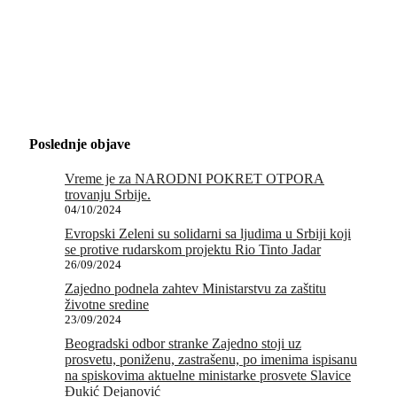
Poslednje objave
Vreme je za NARODNI POKRET OTPORA
trovanju Srbije.
04/10/2024
Evropski Zeleni su solidarni sa ljudima u Srbiji koji
se protive rudarskom projektu Rio Tinto Jadar
26/09/2024
Zajedno podnela zahtev Ministarstvu za zaštitu
životne sredine
23/09/2024
Beogradski odbor stranke Zajedno stoji uz
prosvetu, poniženu, zastrašenu, po imenima ispisanu
na spiskovima aktuelne ministarke prosvete Slavice
Đukić Dejanović