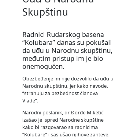
Skupštinu
Radnici Rudarskog basena
“Kolubara” danas su pokušali
da uđu u Narodnu skupštinu,
međutim pristup im je bio
onemogućen.
Obezbeđenje im nije dozvolilo da uđu u
Narodnu skupštinu, jer kako navode,
“strahuju za bezbednost članova
Vlade”.
Narodni poslanik, dr Đorđe Miketić
izašao je ispred Narodne skupštine
kako bi razgovarao sa radnicima
“Kolubare” i saslušao njihove zahteve.