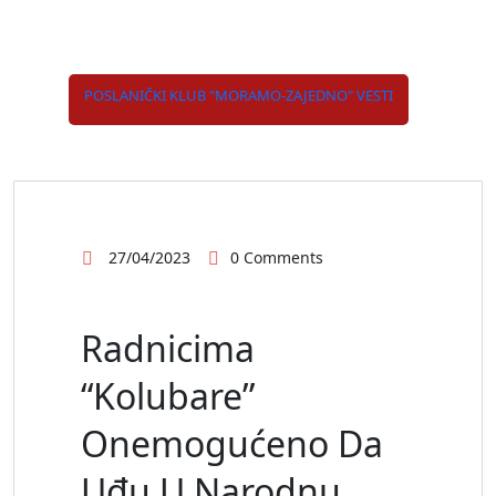
POSLANIČKI KLUB "MORAMO-ZAJEDNO"
VESTI
27/04/2023
0 Comments
Radnicima
“Kolubare”
Onemogućeno Da
Uđu U Narodnu