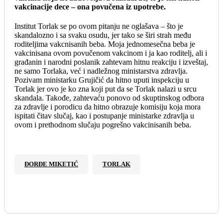
vakcinacije dece – ona povučena iz upotrebe.
Institut Torlak se po ovom pitanju ne oglašava – što je
skandalozno i sa svaku osudu, jer tako se širi strah među
roditeljima vakcnisanih beba. Moja jednomesečna beba je
vakcinisana ovom povučenom vakcinom i ja kao roditelj, ali i
građanin i narodni poslanik zahtevam hitnu reakciju i izveštaj,
ne samo Torlaka, već i nadležnog ministarstva zdravlja.
Pozivam ministarku Grujičić da hitno uputi inspekciju u
Torlak jer ovo je ko zna koji put da se Torlak nalazi u srcu
skandala. Takođe, zahtevaću ponovo od skuptinskog odbora
za zdravlje i porodicu da hitno obrazuje komisiju koja mora
ispitati čitav slučaj, kao i postupanje ministarke zdravlja u
ovom i prethodnom slučaju pogrešno vakcinisanih beba.
ĐORĐE MIKETIĆ
TORLAK