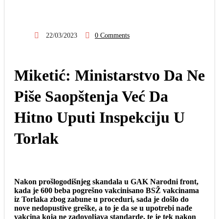
22/03/2023
0 Comments
Miketić: Ministarstvo Da Ne
Piše Saopštenja Već Da
Hitno Uputi Inspekciju U
Torlak
Nakon prošlogodišnjeg skandala u GAK Narodni front,
kada je 600 beba pogrešno vakcinisano BSŽ vakcinama
iz Torlaka zbog zabune u proceduri, sada je došlo do
nove nedopustive greške, a to je da se u upotrebi nađe
vakcina koja ne zadovoljava standarde, te je tek nakon