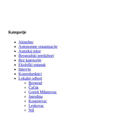
Kategorije
Aktuelno
Autonomne organizacije
Autorksi tekst
Beogradski predizbori
Bez kategorije
Ekološki ustanak
Intervju
Kopredsednici
Lokalni odbori
Beograd
Čačak
Gornji Milanovac
Jagodina
Kragujevac
Leskovac
Niš