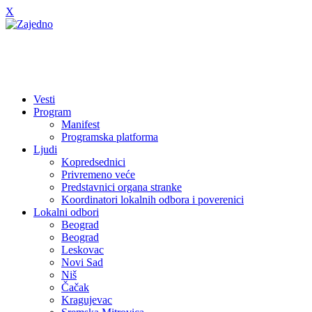
X
Vesti
Program
Manifest
Programska platforma
Ljudi
Kopredsednici
Privremeno veće
Predstavnici organa stranke
Koordinatori lokalnih odbora i poverenici
Lokalni odbori
Beograd
Beograd
Leskovac
Novi Sad
Niš
Čačak
Kragujevac