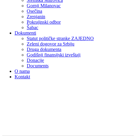
Sremska Mitrovica
Gornji Milanovac
Osečina
Zrenjanin
Pokrajinski odbor
Šabac
Dokumenti
Statut političke stranke ZAJEDNO
Zeleni dogovor za Srbiju
Druga dokumenta
Godišnji finansijski izveštaji
Donacije
Documents
O nama
Kontakt
POSLANIČKI KLUB "MORAMO-ZAJEDNO"
VESTI