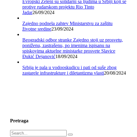
Evropski Zeleni su solidarni sa ljudima u Srbiji koji se
protive rudarskom projektu Rio Tinto
Jadar
26/09/2024
Zajedno podnela zahtev Ministarstvu za zaštitu
životne sredine
23/09/2024
Beogradski odbor stranke Zajedno stoji uz prosvetu,
poniženu, zastrašenu, po imenima ispisanu na
spiskovima aktuelne ministarke prosvete Slavice
Đukić Dejanović
18/09/2024
Srbija je pala u vodooskudicu i pati od suše zbog
zastarele infrastrukture i diletantizma vlasti
20/08/2024
Pretraga