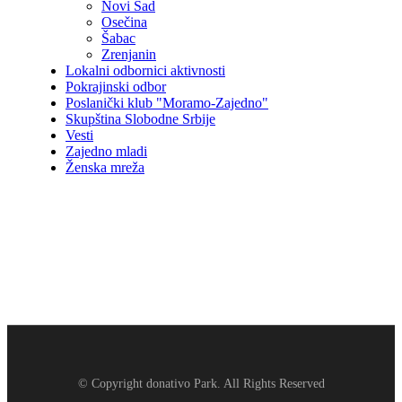
Novi Sad
Osečina
Šabac
Zrenjanin
Lokalni odbornici aktivnosti
Pokrajinski odbor
Poslanički klub "Moramo-Zajedno"
Skupština Slobodne Srbije
Vesti
Zajedno mladi
Ženska mreža
© Copyright donativo Park. All Rights Reserved