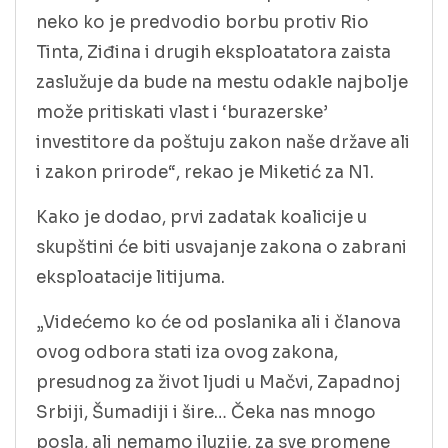
neko ko je predvodio borbu protiv Rio
Tinta, Ziđina i drugih eksploatatora zaista
zaslužuje da bude na mestu odakle najbolje
može pritiskati vlast i ‘burazerske’
investitore da poštuju zakon naše države ali
i zakon prirode“, rekao je Miketić za N1.
Kako je dodao, prvi zadatak koalicije u
skupštini će biti usvajanje zakona o zabrani
eksploatacije litijuma.
„Videćemo ko će od poslanika ali i članova
ovog odbora stati iza ovog zakona,
presudnog za život ljudi u Mačvi, Zapadnoj
Srbiji, Šumadiji i šire… Čeka nas mnogo
posla, ali nemamo iluzije, za sve promene