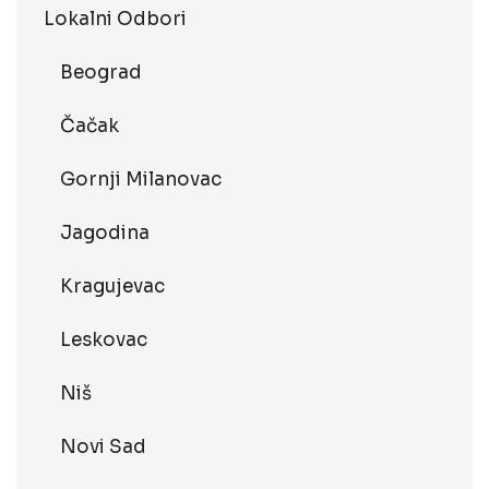
Lokalni Odbori
Beograd
Čačak
Gornji Milanovac
Jagodina
Kragujevac
Leskovac
Niš
Novi Sad