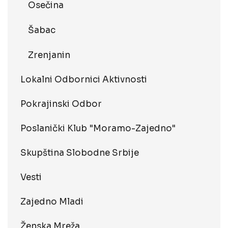
Osečina
Šabac
Zrenjanin
Lokalni Odbornici Aktivnosti
Pokrajinski Odbor
Poslanički Klub "Moramo-Zajedno"
Skupština Slobodne Srbije
Vesti
Zajedno Mladi
Ženska Mreža