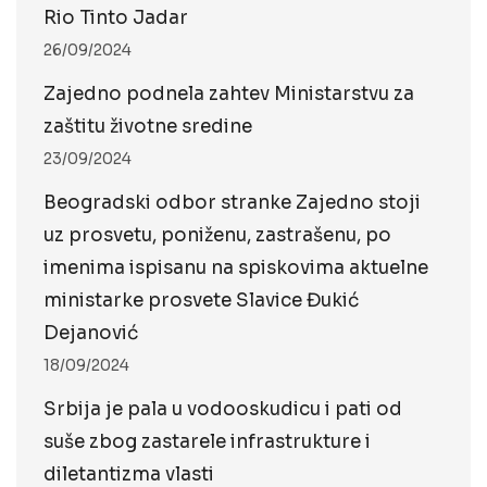
Rio Tinto Jadar
26/09/2024
Zajedno podnela zahtev Ministarstvu za
zaštitu životne sredine
23/09/2024
Beogradski odbor stranke Zajedno stoji
uz prosvetu, poniženu, zastrašenu, po
imenima ispisanu na spiskovima aktuelne
ministarke prosvete Slavice Đukić
Dejanović
18/09/2024
Srbija je pala u vodooskudicu i pati od
suše zbog zastarele infrastrukture i
diletantizma vlasti