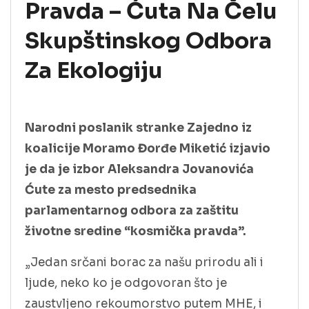
Pravda – Ćuta Na Čelu
Skupštinskog Odbora
Za Ekologiju
Narodni poslanik stranke Zajedno iz
koalicije Moramo Đorđe Miketić izjavio
je da je izbor Aleksandra Jovanovića
Ćute za mesto predsednika
parlamentarnog odbora za zaštitu
životne sredine “kosmička pravda”.
„Jedan srčani borac za našu prirodu ali i
ljude, neko ko je odgovoran što je
zaustvljeno rekoumorstvo putem MHE, i