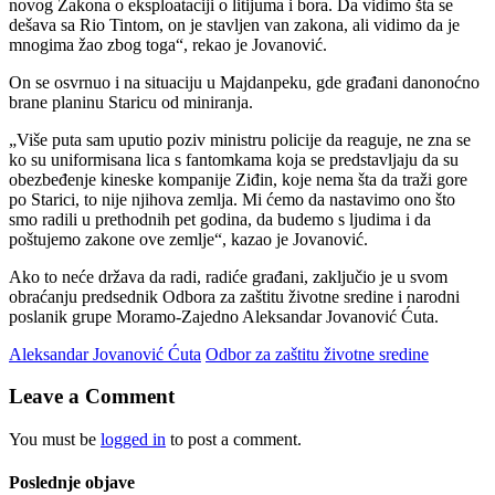
novog Zakona o eksploataciji o litijuma i bora. Da vidimo šta se
dešava sa Rio Tintom, on je stavljen van zakona, ali vidimo da je
mnogima žao zbog toga“, rekao je Jovanović.
On se osvrnuo i na situaciju u Majdanpeku, gde građani danonoćno
brane planinu Staricu od miniranja.
„Više puta sam uputio poziv ministru policije da reaguje, ne zna se
ko su uniformisana lica s fantomkama koja se predstavljaju da su
obezbeđenje kineske kompanije Ziđin, koje nema šta da traži gore
po Starici, to nije njihova zemlja. Mi ćemo da nastavimo ono što
smo radili u prethodnih pet godina, da budemo s ljudima i da
poštujemo zakone ove zemlje“, kazao je Jovanović.
Ako to neće država da radi, radiće građani, zaključio je u svom
obraćanju predsednik Odbora za zaštitu životne sredine i narodni
poslanik grupe Moramo-Zajedno Aleksandar Jovanović Ćuta.
Aleksandar Jovanović Ćuta
Odbor za zaštitu životne sredine
Leave a Comment
You must be
logged in
to post a comment.
Poslednje objave