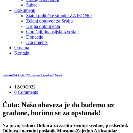
Šabac
Dokumenti
Statut političke stranke ZAJEDNO
Zeleni dogovor za Srbiju
Druga dokumenta
Godišnji finansijski izveštaji
Donacije
Documents
O nama
Kontakt
Poslanički klub "Moramo-Zajedno"
Vesti
12/09/2022
0 Comments
Ćuta: Naša obaveza je da budemo uz
građane, borimo se za opstanak!
Na prvoj sednici Odbora za zaštitu životne sredine, predsednik
Odbora i narodni poslanik Moramo-Zajedno Aleksandar