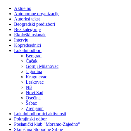
Aktuelno
Autonomne organizacije
Autorksi tekst
Beogradski predizbori
Bez kategorije
Ekološki ustanak
Intervju
Kopredsednici
Lokalni odbori
Beograd
Čačak
Gornji Milanovac
Jagodina
Kragujevac
Leskovac
Niš
Novi Sad
Osečina
Šabac
Zrenjanin
Lokalni odbornici aktivnosti
Pokrajinski odbor
Poslanički klub "Moramo-Zajedno"
Skupština Slobodne Srbije