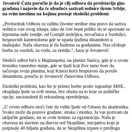
Jovanvić Ćuta poručio je da je cilj odbora da predstavlja glas
građana i najavio da će ubuduće sazivati sednice širom Srbije,
na svim mestima na kojima postoje ekološki problemi
.
„Predsednik Odbora za zaštitu životne sredine ima pravo da saziva
sednicu van ovog zdanja, tako da ćete imati prilike da se upoznate sa
lepotama naše zemlje, od Gornjih nedeljica, trovačnica u Surdulici,
bespravnih kamenoloma gde se upada ljudima dinamitom u
malinjake. Naša obaveza je da budemo sa građanima. Nas očekuje
borba za vazduh, za vodu, za zemlju.“, kaza je Jovanović.
Sledeći odbor biće u Majdanpeku, na planini Starica, gde je u ovom
trenutku vanredno stanje, gde se ljudi koji žive tamo bore da
sačuvaju svoju planinu, koji Kinezi hoće bespravno da poruše
dinamitom, poručio je Jovanović članovima Odbora.
Ekološki problemi, kao što je primer borbe protiv izgradnje MHE,
okupljaju ljude sa svih strana, bez obzira na to koje su političke
opcije, nacionalnsti ili seksualnog opredeljenja.
„U ovom odboru moći ćete da vidite ljude od čobana do akademika.
Svako može da pozove građane, struku i motiku. Ja vas pozivam da
uključite građane, mi se ovde botimo za egzistenciju. Naša je
obaveza da stavimo na dnevni red Skupštine, inicijativu koju je
potpisalo 40 hiljada građana, da se Skupština izjasni o predlogu