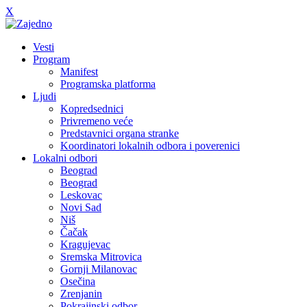
X
Vesti
Program
Manifest
Programska platforma
Ljudi
Kopredsednici
Privremeno veće
Predstavnici organa stranke
Koordinatori lokalnih odbora i poverenici
Lokalni odbori
Beograd
Beograd
Leskovac
Novi Sad
Niš
Čačak
Kragujevac
Sremska Mitrovica
Gornji Milanovac
Osečina
Zrenjanin
Pokrajinski odbor