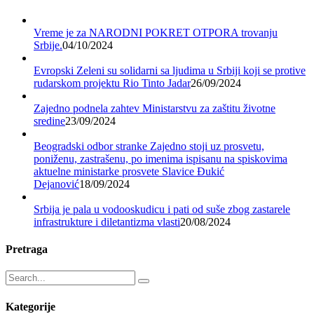
Vreme je za NARODNI POKRET OTPORA trovanju
Srbije.
04/10/2024
Evropski Zeleni su solidarni sa ljudima u Srbiji koji se protive
rudarskom projektu Rio Tinto Jadar
26/09/2024
Zajedno podnela zahtev Ministarstvu za zaštitu životne
sredine
23/09/2024
Beogradski odbor stranke Zajedno stoji uz prosvetu,
poniženu, zastrašenu, po imenima ispisanu na spiskovima
aktuelne ministarke prosvete Slavice Đukić
Dejanović
18/09/2024
Srbija je pala u vodooskudicu i pati od suše zbog zastarele
infrastrukture i diletantizma vlasti
20/08/2024
Pretraga
Kategorije