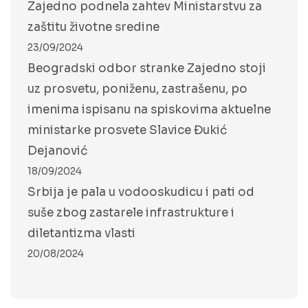
Zajedno podnela zahtev Ministarstvu za
zaštitu životne sredine
23/09/2024
Beogradski odbor stranke Zajedno stoji
uz prosvetu, poniženu, zastrašenu, po
imenima ispisanu na spiskovima aktuelne
ministarke prosvete Slavice Đukić
Dejanović
18/09/2024
Srbija je pala u vodooskudicu i pati od
suše zbog zastarele infrastrukture i
diletantizma vlasti
20/08/2024