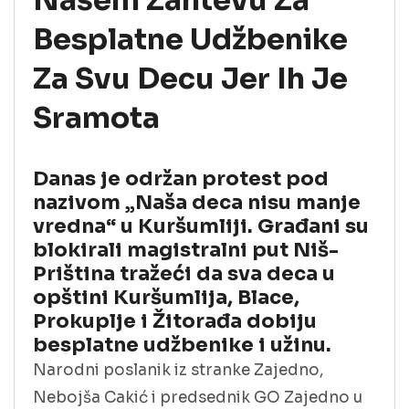
Našem Zahtevu Za
Besplatne Udžbenike
Za Svu Decu Jer Ih Je
Sramota
Danas je održan protest pod
nazivom „Naša deca nisu manje
vredna“ u Kuršumliji. Građani su
blokirali magistralni put Niš-
Priština tražeći da sva deca u
opštini Kuršumlija, Blace,
Prokuplje i Žitorađa dobiju
besplatne udžbenike i užinu.
Narodni poslanik iz stranke Zajedno,
Nebojša Cakić i predsednik GO Zajedno u