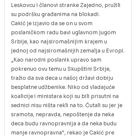
Leskovcu i članovi stranke Zajedno, pružili
su podršku građanima na blokadi.
Cakić je izjavio da se on u svom
poslaničkom radu bavi uglavnom jugom
Srbije, kao najsiromašnijim krajem u
jednoj od najsiromašnijih zemalja u Evropi.
„Kao narodni poslanik upravo sam
pokrenuo ovu temu u Skupštini Srbije,
tražio da sva deca u našoj državi dobiju
besplatne udžbenike. Niko od vladajuće
koalicije i ministara koji su bili prisutni na
sednici nisu ništa rekli na to. Ćutali su jer je
sramota, nepravda, nepoštenje da neka
deca budu ravnopravnija a da neka budu
manje ravnopravna“, rekao je Cakić pre