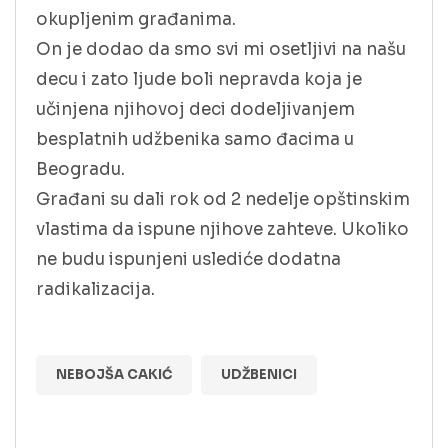
okupljenim građanima.
On je dodao da smo svi mi osetljivi na našu
decu i zato ljude boli nepravda koja je
učinjena njihovoj deci dodeljivanjem
besplatnih udžbenika samo đacima u
Beogradu.
Građani su dali rok od 2 nedelje opštinskim
vlastima da ispune njihove zahteve. Ukoliko
ne budu ispunjeni uslediće dodatna
radikalizacija.
NEBOJŠA CAKIĆ
UDŽBENICI