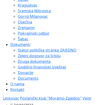
Kragujevac
Sremska Mitrovica
Gornji Milanovac
Osečina
Zrenjanin
Pokrajinski odbor
Šabac
Dokumenti
Statut političke stranke ZAJEDNO
Zeleni dogovor za Srbiju
Druga dokumenta
Godišnji finansijski izveštaji
Donacije
Documents
O nama
Kontakt
Leskovac
Poslanički klub "Moramo-Zajedno"
Vesti