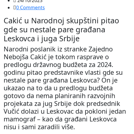
24/10/2023
0 Comments
Cakić u Narodnoj skupštini pitao
gde su nestale pare građana
Leskovca i juga Srbije
Narodni poslanik iz stranke Zajedno
Nebojša Cakić je tokom rasprave o
predlogu državnog budžeta za 2024.
godinu pitao predstavnike vlasti gde su
nestale pare građana Leskovca? On je
ukazao na to da u predlogu budžeta
gotovo da nema planiranih razvojnih
projekata za jug Srbije dok predsednik
Vučić dolazi u Leskovac da pokloni jedan
mamograf – kao da građani Leskovca
nisu i sami zaradili više.