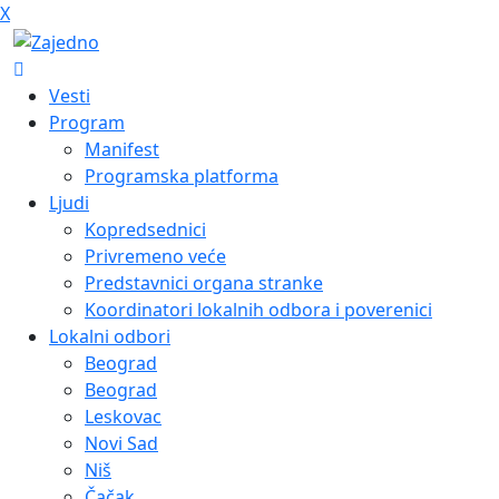
X
Vesti
Program
Manifest
Programska platforma
Ljudi
Kopredsednici
Privremeno veće
Predstavnici organa stranke
Koordinatori lokalnih odbora i poverenici
Lokalni odbori
Beograd
Beograd
Leskovac
Novi Sad
Niš
Čačak