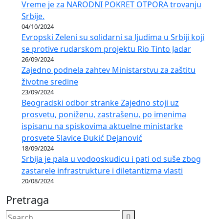
Vreme je za NARODNI POKRET OTPORA trovanju
Srbije.
04/10/2024
Evropski Zeleni su solidarni sa ljudima u Srbiji koji
se protive rudarskom projektu Rio Tinto Jadar
26/09/2024
Zajedno podnela zahtev Ministarstvu za zaštitu
životne sredine
23/09/2024
Beogradski odbor stranke Zajedno stoji uz
prosvetu, poniženu, zastrašenu, po imenima
ispisanu na spiskovima aktuelne ministarke
prosvete Slavice Đukić Dejanović
18/09/2024
Srbija je pala u vodooskudicu i pati od suše zbog
zastarele infrastrukture i diletantizma vlasti
20/08/2024
Pretraga