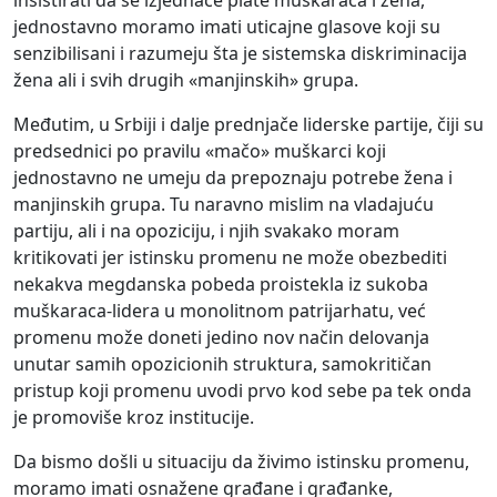
insistirati da se izjednače plate muškaraca i žena,
jednostavno moramo imati uticajne glasove koji su
senzibilisani i razumeju šta je sistemska diskriminacija
žena ali i svih drugih «manjinskih» grupa.
Međutim, u Srbiji i dalje prednjače liderske partije, čiji su
predsednici po pravilu «mačo» muškarci koji
jednostavno ne umeju da prepoznaju potrebe žena i
manjinskih grupa. Tu naravno mislim na vladajuću
partiju, ali i na opoziciju, i njih svakako moram
kritikovati jer istinsku promenu ne može obezbediti
nekakva megdanska pobeda proistekla iz sukoba
muškaraca-lidera u monolitnom patrijarhatu, već
promenu može doneti jedino nov način delovanja
unutar samih opozicionih struktura, samokritičan
pristup koji promenu uvodi prvo kod sebe pa tek onda
je promoviše kroz institucije.
Da bismo došli u situaciju da živimo istinsku promenu,
moramo imati osnažene građane i građanke,