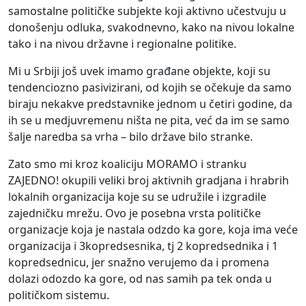
samostalne političke subjekte koji aktivno učestvuju u
donošenju odluka, svakodnevno, kako na nivou lokalne
tako i na nivou državne i regionalne politike.
Mi u Srbiji još uvek imamo građane objekte, koji su
tendenciozno pasivizirani, od kojih se očekuje da samo
biraju nekakve predstavnike jednom u četiri godine, da
ih se u medjuvremenu ništa ne pita, već da im se samo
šalje naredba sa vrha – bilo države bilo stranke.
Zato smo mi kroz koaliciju MORAMO i stranku
ZAJEDNO! okupili veliki broj aktivnih gradjana i hrabrih
lokalnih organizacija koje su se udružile i izgradile
zajedničku mrežu. Ovo je posebna vrsta političke
organizacje koja je nastala odzdo ka gore, koja ima veće
organizacija i 3kopredsesnika, tj 2 kopredsednika i 1
kopredsednicu, jer snažno verujemo da i promena
dolazi odozdo ka gore, od nas samih pa tek onda u
političkom sistemu.