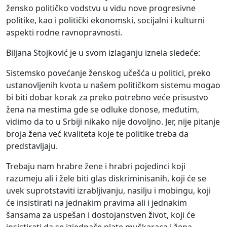
žensko političko vodstvu u vidu nove progresivne
politike, kao i politički ekonomski, socijalni i kulturni
aspekti rodne ravnopravnosti.
Biljana Stojković je u svom izlaganju iznela sledeće:
Sistemsko povećanje ženskog učešća u politici, preko
ustanovljenih kvota u našem političkom sistemu mogao
bi biti dobar korak za preko potrebno veće prisustvo
žena na mestima gde se odluke donose, međutim,
vidimo da to u Srbiji nikako nije dovoljno. Jer, nije pitanje
broja žena već kvaliteta koje te politike treba da
predstavljaju.
Trebaju nam hrabre žene i hrabri pojedinci koji
razumeju ali i žele biti glas diskriminisanih, koji će se
uvek suprotstaviti izrabljivanju, nasilju i mobingu, koji
će insistirati na jednakim pravima ali i jednakim
šansama za uspešan i dostojanstven život, koji će