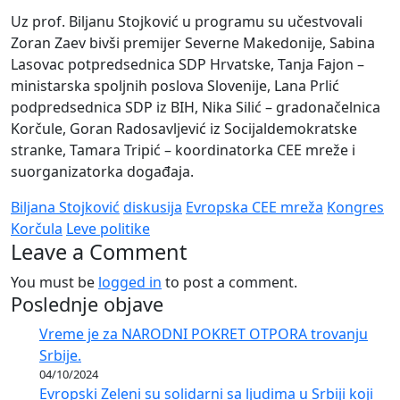
Uz prof. Biljanu Stojković u programu su učestvovali
Zoran Zaev bivši premijer Severne Makedonije, Sabina
Lasovac potpredsednica SDP Hrvatske, Tanja Fajon –
ministarska spoljnih poslova Slovenije, Lana Prlić
podpredsednica SDP iz BIH, Nika Silić – gradonačelnica
Korčule, Goran Radosavljević iz Socijaldemokratske
stranke, Tamara Tripić – koordinatorka CEE mreže i
suorganizatorka događaja.
Biljana Stojković
diskusija
Evropska CEE mreža
Kongres
Korčula
Leve politike
Leave a Comment
You must be
logged in
to post a comment.
Poslednje objave
Vreme je za NARODNI POKRET OTPORA trovanju
Srbije.
04/10/2024
Evropski Zeleni su solidarni sa ljudima u Srbiji koji