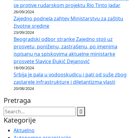
se protive rudarskom projektu Rio Tinto Jadar
26/09/2024
Zajedno podnela zahtev Ministarstvu za zaštitu
životne sredine
23/09/2024
Beogradski odbor stranke Zajedno stoji uz
prosvetu, poniženu, zastrašenu, po imenima
ispisanu na spiskovima aktuelne ministarke
prosvete Slavice Đukić Dejanović
18/09/2024
Srbija je pala u vodooskudicu i pati od suše zbog
zastarele infrastrukture i diletantizma vlasti
20/08/2024
Pretraga
Kategorije
Aktuelno
Autonomne organizacije