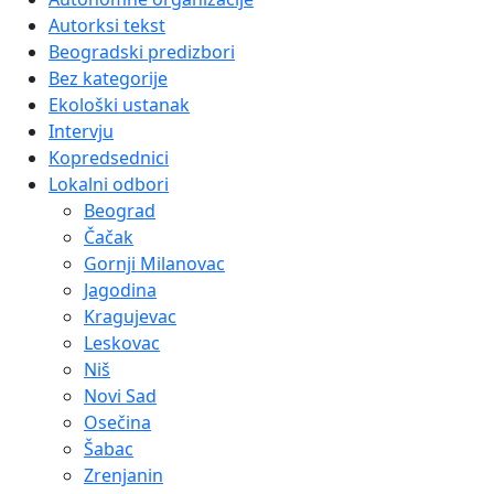
Autorksi tekst
Beogradski predizbori
Bez kategorije
Ekološki ustanak
Intervju
Kopredsednici
Lokalni odbori
Beograd
Čačak
Gornji Milanovac
Jagodina
Kragujevac
Leskovac
Niš
Novi Sad
Osečina
Šabac
Zrenjanin