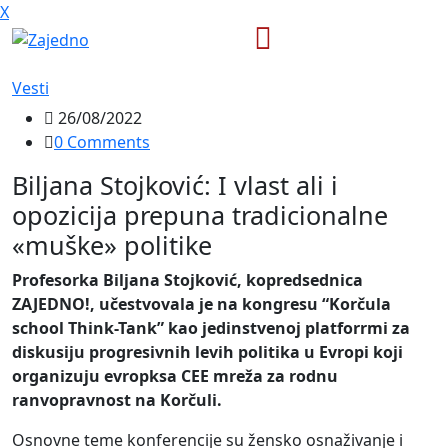
X
Vesti
26/08/2022
0 Comments
Biljana Stojković: I vlast ali i
opozicija prepuna tradicionalne
«muške» politike
Profesorka Biljana Stojković, kopredsednica
ZAJEDNO!, učestvovala je na kongresu “Korčula
school Think-Tank” kao jedinstvenoj platforrmi za
diskusiju progresivnih levih politika u Evropi koji
organizuju evropksa CEE mreža za rodnu
ranvopravnost na Korčuli.
Osnovne teme konferencije su žensko osnaživanje i