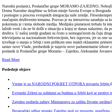
Narodni poslanici, Poslaničke grupe MORAMO-ZAJEDNO, Nebojša Zelen
Domu Narodne skupštine sa šefom misije Saveta Evrope u Beogradu 
i pomogne u procesu evropskih integracija naše zemlje. Flesenkemper
značajnim društvenim temama. Pozvao je na intenzivnu saradnju sa ko
pokrenuta je i tema slobode medija. Medijsku pismenost trebalo bi int
lažnih vesti i da ne bi došli u situaciju u kojoj se danas nalazimo, 
društva. U našoj zemlji građani su često u nemogućnosti da čuju drugo
televizijama sa nacionalnom frekvencijom, bez izgovora, jer su one sa
izveštaje o stanju u Srbiji i tom prilikom smo istakli eklatantne prim
sastav nove Vlade, predsednik je najavio nove parlamentarne izbore z
poslanik iz Poslaničke grupe Moramo – Zajedno, Aleksandar Jovanović
Read More
Poslednje objave
Vreme je za NARODNI POKRET OTPORA trovanju Srbije.
Evropski Zeleni su solidarni sa ljudima u Srbiji koji se protive
Zajedno podnela zahtev Ministarstvu za zaštitu životne sredine
Beogradski odbor stranke Zajedno stoji uz prosvetu, poniženu,