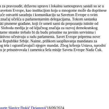
a pravosuđe, državnu upravu i lokalnu samoupravu sastali su se u
Savetom Evrope, kao institucijom koja u mnogome može da doprinese
uće ostvariti saradnju i komunikaciju sa Savetom Evrope o svim
o značaj učešća u parlamentarnim delegacijama. Tokom sastanka
ki pismene građane, koji će umeti sami da prepozanju istinite od
ju. Sloboda medija je od ključnog značaja za razvoj demokratskog
rne stranke trebalo bi da budu prisutine na javnim servisima i
i aktivno učestvuju u radu parlamenta. Savet Evrope priprema nove
nika Republike Srbije. Naime, prilikom saopštavanja mandatara za
og tela i ograničavajući njegov mandat. Zbog kršenja Ustava, narodni
u je prisustvovala i zamenica šefa misije Saveta Evrope Nada Ćuk.
osvete Slavice Đukić Dejanović
18/09/2024