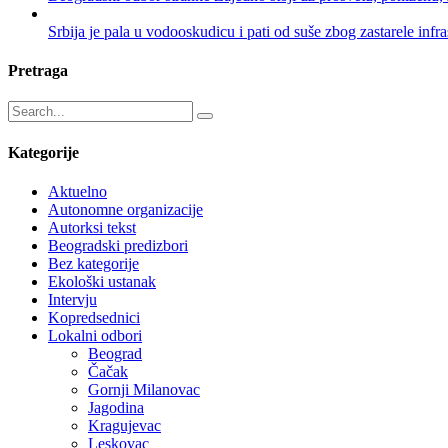
Srbija je pala u vodooskudicu i pati od suše zbog zastarele infras
Pretraga
Kategorije
Aktuelno
Autonomne organizacije
Autorksi tekst
Beogradski predizbori
Bez kategorije
Ekološki ustanak
Intervju
Kopredsednici
Lokalni odbori
Beograd
Čačak
Gornji Milanovac
Jagodina
Kragujevac
Leskovac