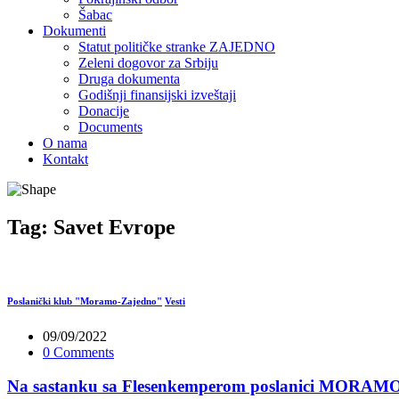
Šabac
Dokumenti
Statut političke stranke ZAJEDNO
Zeleni dogovor za Srbiju
Druga dokumenta
Godišnji finansijski izveštaji
Donacije
Documents
O nama
Kontakt
Tag:
Savet Evrope
Poslanički klub "Moramo-Zajedno"
Vesti
09/09/2022
0 Comments
Na sastanku sa Flesenkemperom poslanici MORAMO