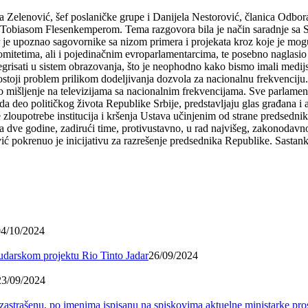
ović, šef poslaničke grupe i Danijela Nestorović, članica Odbora z
Tobiasom Flesenkemperom. Tema razgovora bila je način saradnje sa 
 je upoznao sagovornike sa nizom primera i projekata kroz koje je mog
mitetima, ali i pojedinačnim evroparlamentarcima, te posebno naglasi
egrisati u sistem obrazovanja, što je neophodno kako bismo imali medijs
da postoji problem prilikom dodeljivanja dozvola za nacionalnu frekvenci
 mišljenje na televizijama sa nacionalnim frekvencijama. Sve parlamenta
da deo političkog života Republike Srbije, predstavljaju glas građana 
ere zloupotrebe institucija i kršenja Ustava učinjenim od strane predsed
a dve godine, zadirući time, protivustavno, u rad najvišeg, zakonodavn
 pokrenuo je inicijativu za razrešenje predsednika Republike. Sastank
04/10/2024
 rudarskom projektu Rio Tinto Jadar
26/09/2024
23/09/2024
 zastrašenu, po imenima ispisanu na spiskovima aktuelne ministarke pr