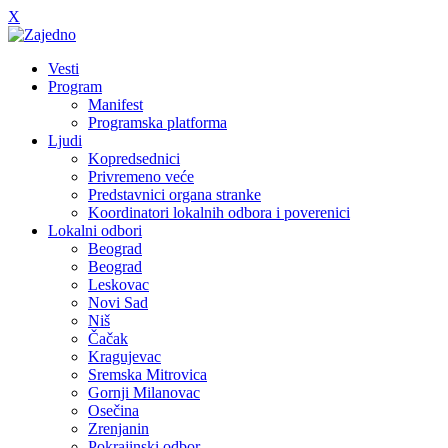
X
Vesti
Program
Manifest
Programska platforma
Ljudi
Kopredsednici
Privremeno veće
Predstavnici organa stranke
Koordinatori lokalnih odbora i poverenici
Lokalni odbori
Beograd
Beograd
Leskovac
Novi Sad
Niš
Čačak
Kragujevac
Sremska Mitrovica
Gornji Milanovac
Osečina
Zrenjanin
Pokrajinski odbor