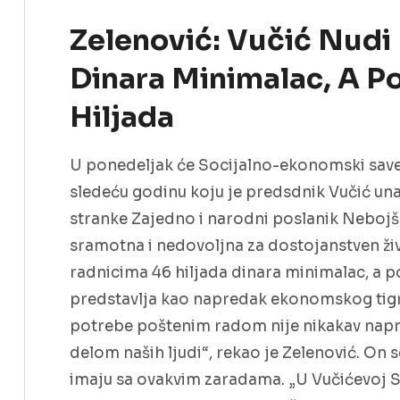
Zelenović: Vučić Nudi
Dinara Minimalac, A P
Hiljada
U ponedeljak će Socijalno-ekonomski savet 
sledeću godinu koju je predsdnik Vučić un
stranke Zajedno i narodni poslanik Nebojš
sramotna i nedovoljna za dostojanstven živo
radnicima 46 hiljada dinara minimalac, a po
predstavlja kao napredak ekonomskog tigra
potrebe poštenim radom nije nikakav napr
delom naših ljudi“, rekao je Zelenović. On 
imaju sa ovakvim zaradama. „U Vučićevoj S