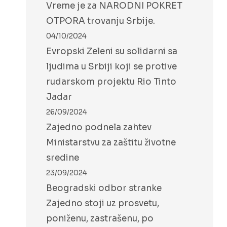
Vreme je za NARODNI POKRET
OTPORA trovanju Srbije.
04/10/2024
Evropski Zeleni su solidarni sa
ljudima u Srbiji koji se protive
rudarskom projektu Rio Tinto
Jadar
26/09/2024
Zajedno podnela zahtev
Ministarstvu za zaštitu životne
sredine
23/09/2024
Beogradski odbor stranke
Zajedno stoji uz prosvetu,
poniženu, zastrašenu, po