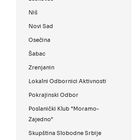
Niš
Novi Sad
Osečina
Šabac
Zrenjanin
Lokalni Odbornici Aktivnosti
Pokrajinski Odbor
Poslanički Klub "Moramo-
Zajedno"
Skupština Slobodne Srbije