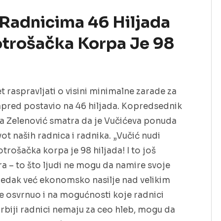
 Radnicima 46 Hiljada
otrošačka Korpa Je 98
raspravljati o visini minimalne zarade za
apred postavio na 46 hiljada. Kopredsednik
a Zelenović smatra da je Vučićeva ponuda
t naših radnica i radnika. „Vučić nudi
trošačka korpa je 98 hiljada! I to još
 – to što ljudi ne mogu da namire svoje
edak već ekonomsko nasilje nad velikim
se osvrnuo i na mogućnosti koje radnici
rbiji radnici nemaju za ceo hleb, mogu da