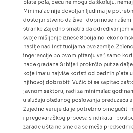
plate pola, decu ne mogu da školuju, nemaju
Minimalac nije dovoljan ljudima je potrebna
dostojanstveno da žive i doprinose našem 
stranke Zajedno smatra da određivanjem v
svoje mišljenje iznese Socijalno-ekonomsk
nasilje nad institucijama ove zemlje. Zel
ingerencije po ovom pitanju već samo kor
nade građana Srbije i prokrčio put za dal
koje imaju najviše koristi od bednih plata u
njihovoj dobrobiti Vučić bi se zapitao zašto 
javnom sektoru, radi za minimalac godinam
u slučaju otežanog poslovanja preduzeća a 
Zajedno veruje da je potrebno omogućiti
i pregovaračkog procesa sindikata i posl
zarade u šta ne sme da se meša predsednik d