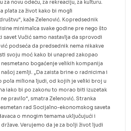
 za novu odeću, za rekreaciju, za kulturu.
 plata za život kako bi mogli
društvu“, kaže Zelenović. Kopredsednik
isine minimalca svake godine pre nego što
i savet Vučić samo nastavlja da sprovodi
enović podseća da predsednik nema nikakve
isti svoju moć kako bi unapred zakopao
je nesmetano bogaćenje velikih kompanija
 našoj zemlji. „Da zaista brine o radnicima i
pola miliona ljudi, od kojih je veliki broj u
a iako bi po zakonu to morao biti izuzetak
ne pravilo“, smatra Zelenović. Stranka
 nesmetan rad Socijalno-ekonomskog saveta
odavaca o mnogim temama uključujući i
ržave. Verujemo da je za bolji život ljudi