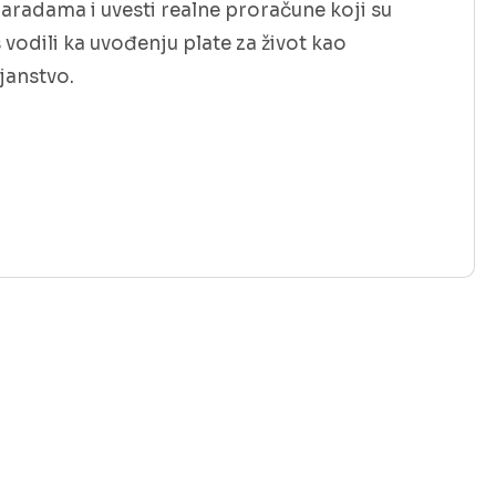
aradama i uvesti realne proračune koji su
vodili ka uvođenju plate za život kao
janstvo.