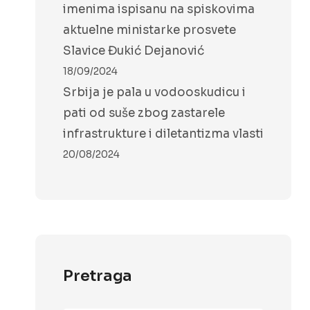
imenima ispisanu na spiskovima
aktuelne ministarke prosvete
Slavice Đukić Dejanović
18/09/2024
Srbija je pala u vodooskudicu i
pati od suše zbog zastarele
infrastrukture i diletantizma vlasti
20/08/2024
Pretraga