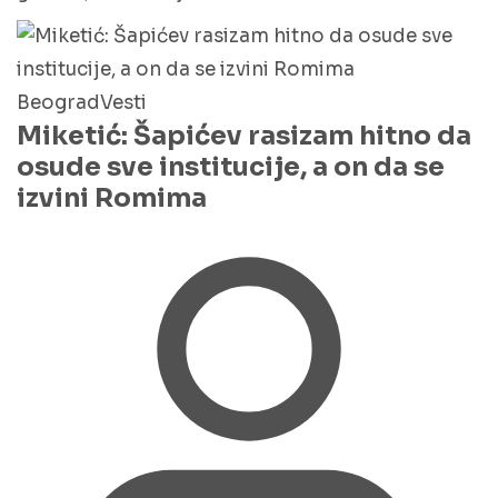
Beograd
Vesti
Miketić: Šapićev rasizam hitno da
osude sve institucije, a on da se
izvini Romima