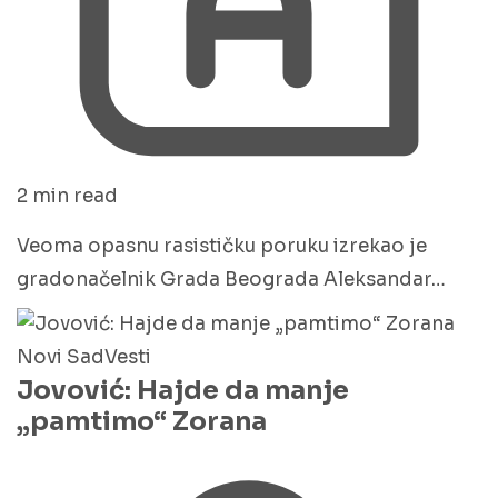
2 min read
Veoma opasnu rasističku poruku izrekao je
gradonačelnik Grada Beograda Aleksandar…
Novi Sad
Vesti
Jovović: Hajde da manje
„pamtimo“ Zorana