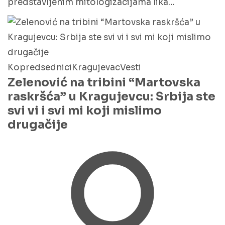
predstavljenim mitologizacijama lika…
Kopredsednici
Kragujevac
Vesti
Zelenović na tribini “Martovska
raskršća” u Kragujevcu: Srbija ste
svi vi i svi mi koji mislimo
drugačije